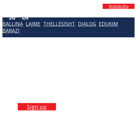
Regjistrohu
SQ
EN
BALLINA
LAJME
THELLËSISHT
DIALOG
EDUKIM
BARAZI
Build Skills with
our
trainings
Sign up now!
Sign up