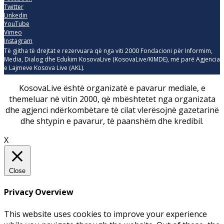
Twitter
Linkedin
YouTube
Vimeo
Instagram
Të gjitha të drejtat e rezervuara që nga viti 2000 Fondacioni për Informim,
Media, Dialog dhe Edukim KosovaLive (KosovaLive/KIMDE), më parë Agjencia
e Lajmeve Kosova Live (AKL).
KosovaLive është organizatë e pavarur mediale, e
themeluar në vitin 2000, që mbështetet nga organizata
dhe agjenci ndërkombëtare të cilat vlerësojnë gazetarinë
dhe shtypin e pavarur, të paanshëm dhe kredibil.
X
Close
Privacy Overview
This website uses cookies to improve your experience