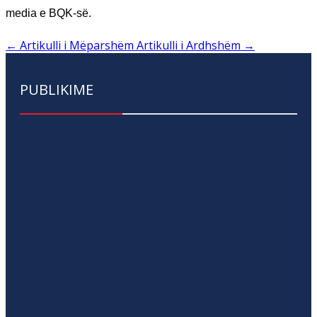
media e BQK-së.
←
Artikulli i Mëparshëm
Artikulli i Ardhshëm
→
PUBLIKIME