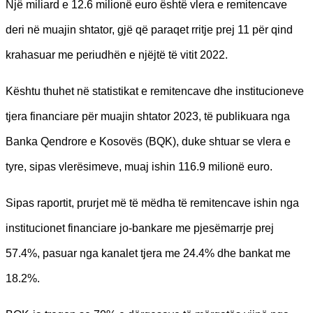
Një miliard e 12.6 milionë euro është vlera e remitencave
deri në muajin shtator, gjë që paraqet rritje prej 11 për qind
krahasuar me periudhën e njëjtë të vitit 2022.
Kështu thuhet në statistikat e remitencave dhe institucioneve
tjera financiare për muajin shtator 2023, të publikuara nga
Banka Qendrore e Kosovës (BQK), duke shtuar se vlera e
tyre, sipas vlerësimeve, muaj ishin 116.9 milionë euro.
Sipas raportit, prurjet më të mëdha të remitencave ishin nga
institucionet financiare jo-bankare me pjesëmarrje prej
57.4%, pasuar nga kanalet tjera me 24.4% dhe bankat me
18.2%.