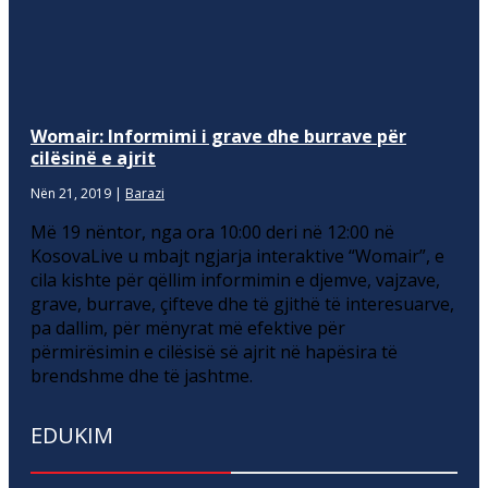
Womair: Informimi i grave dhe burrave për
cilësinë e ajrit
Nën 21, 2019
|
Barazi
Më 19 nëntor, nga ora 10:00 deri në 12:00 në
KosovaLive u mbajt ngjarja interaktive “Womair”, e
cila kishte për qëllim informimin e djemve, vajzave,
grave, burrave, çifteve dhe të gjithë të interesuarve,
pa dallim, për mënyrat më efektive për
përmirësimin e cilësisë së ajrit në hapësira të
brendshme dhe të jashtme.
EDUKIM