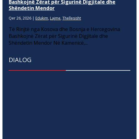
Bashkojnë Zërat për Sigurinë Digjitale dhe
Shëndetin Mendor
Qer 26, 2026
|
Edukim
,
Lajme
,
Thellesisht
Të Rinjtë nga Kosova dhe Bosnja e Hercegovina
Bashkojnë Zërat për Sigurinë Digjitale dhe
Shëndetin Mendor Në Kamenicë,...
DIALOG