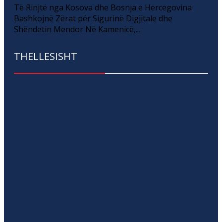
Të Rinjtë nga Kosova dhe Bosnja e Hercegovina
Bashkojnë Zërat për Sigurinë Digjitale dhe
Shëndetin Mendor Në Kamenicë,...
THELLESISHT