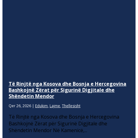
Të Rinjtë nga Kosova dhe Bosnja e Hercegovina
Bashkojnë Zërat për Sigurinë Digjitale dhe
Shëndetin Mendor
Qer 26, 2026
|
Edukim
,
Lajme
,
Thellesisht
Të Rinjtë nga Kosova dhe Bosnja e Hercegovina
Bashkojnë Zërat për Sigurinë Digjitale dhe
Shëndetin Mendor Në Kamenicë,...