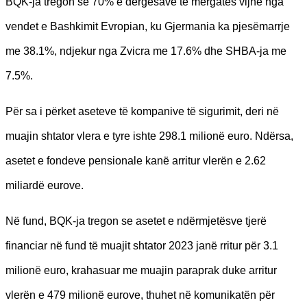
BQK-ja tregon se 70% e dërgesave të mërgatës vijnë nga
vendet e Bashkimit Evropian, ku Gjermania ka pjesëmarrje
me 38.1%, ndjekur nga Zvicra me 17.6% dhe SHBA-ja me
7.5%.
Për sa i përket aseteve të kompanive të sigurimit, deri në
muajin shtator vlera e tyre ishte 298.1 milionë euro. Ndërsa,
asetet e fondeve pensionale kanë arritur vlerën e 2.62
miliardë eurove.
Në fund, BQK-ja tregon se asetet e ndërmjetësve tjerë
financiar në fund të muajit shtator 2023 janë rritur për 3.1
milionë euro, krahasuar me muajin paraprak duke arritur
vlerën e 479 milionë eurove, thuhet në komunikatën për