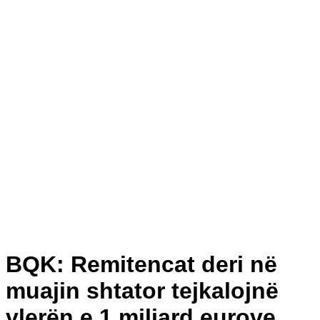
BQK: Remitencat deri në
muajin shtator tejkalojnë
vlerën e 1 miliard eurove