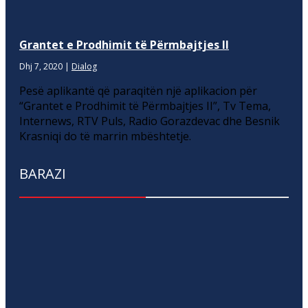
Grantet e Prodhimit të Përmbajtjes II
Dhj 7, 2020
|
Dialog
Pesë aplikantë që paraqitën një aplikacion për
“Grantet e Prodhimit të Përmbajtjes II”, Tv Tema,
Internews, RTV Puls, Radio Gorazdevac dhe Besnik
Krasniqi do të marrin mbështetje.
BARAZI