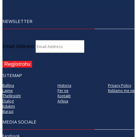
NEWSLETTER
Email Address
Regjistrohu
SITEMAP
Ballina
Historia
Privacy Policy
Lajme
Për ne
Reklamo me ne
Thellësisht
Kontakt
Dialog
Arkiva
Edukim
Barazi
MEDIA SOCIALE
Facebook