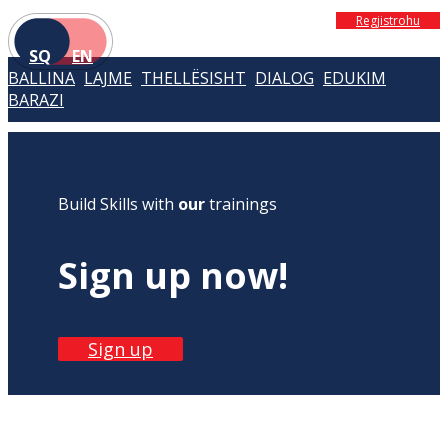
Regjistrohu
SQ
EN
BALLINA
LAJME
THELLËSISHT
DIALOG
EDUKIM
BARAZI
Build Skills with
our
trainings
Sign up now!
Sign up