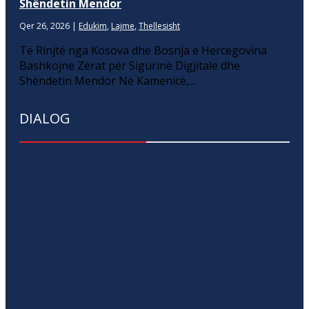
Shëndetin Mendor
Qer 26, 2026
|
Edukim
,
Lajme
,
Thellesisht
Të Rinjtë nga Kosova dhe Bosnja e Hercegovina
Bashkojnë Zërat për Sigurinë Digjitale dhe
Shëndetin Mendor Në Kamenicë,...
DIALOG