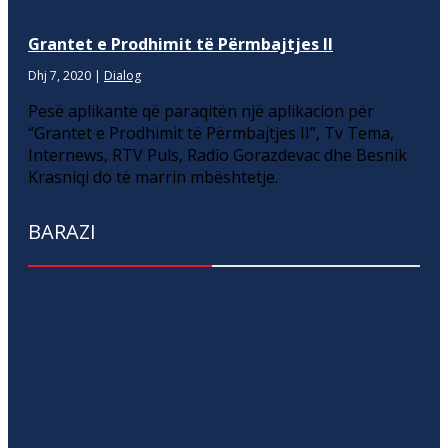
Grantet e Prodhimit të Përmbajtjes II
Dhj 7, 2020
|
Dialog
Pesë aplikantë që paraqitën një aplikacion për
“Grantet e Prodhimit të Përmbajtjes II”, Tv Tema,
Internews, RTV Puls, Radio Gorazdevac dhe Besnik
Krasniqi do të marrin mbështetje.
BARAZI