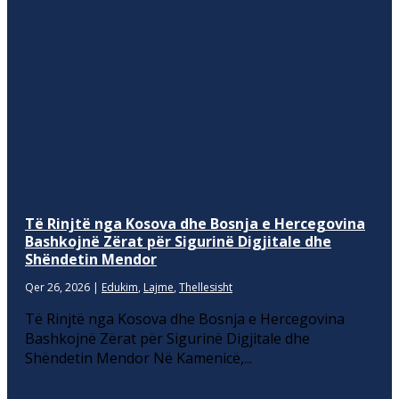
Të Rinjtë nga Kosova dhe Bosnja e Hercegovina
Bashkojnë Zërat për Sigurinë Digjitale dhe
Shëndetin Mendor
Qer 26, 2026
|
Edukim
,
Lajme
,
Thellesisht
Të Rinjtë nga Kosova dhe Bosnja e Hercegovina
Bashkojnë Zërat për Sigurinë Digjitale dhe
Shëndetin Mendor Në Kamenicë,...