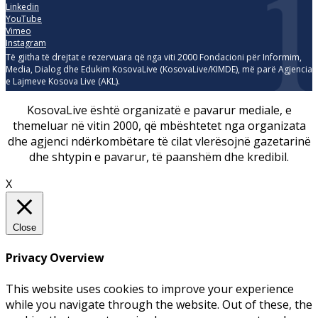
Linkedin
YouTube
Vimeo
Instagram
Të gjitha të drejtat e rezervuara që nga viti 2000 Fondacioni për Informim,
Media, Dialog dhe Edukim KosovaLive (KosovaLive/KIMDE), më parë Agjencia
e Lajmeve Kosova Live (AKL).
KosovaLive është organizatë e pavarur mediale, e
themeluar në vitin 2000, që mbështetet nga organizata
dhe agjenci ndërkombëtare të cilat vlerësojnë gazetarinë
dhe shtypin e pavarur, të paanshëm dhe kredibil.
X
Close
Privacy Overview
This website uses cookies to improve your experience
while you navigate through the website. Out of these, the