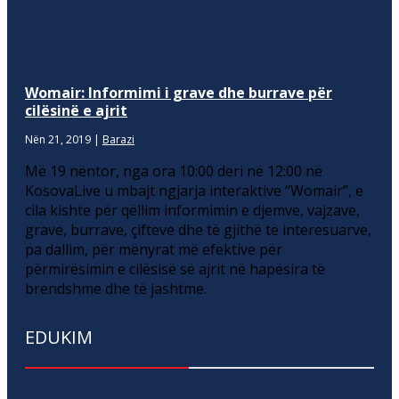
Womair: Informimi i grave dhe burrave për
cilësinë e ajrit
Nën 21, 2019
|
Barazi
Më 19 nëntor, nga ora 10:00 deri në 12:00 në
KosovaLive u mbajt ngjarja interaktive “Womair”, e
cila kishte për qëllim informimin e djemve, vajzave,
grave, burrave, çifteve dhe të gjithë të interesuarve,
pa dallim, për mënyrat më efektive për
përmirësimin e cilësisë së ajrit në hapësira të
brendshme dhe të jashtme.
EDUKIM