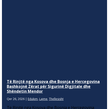
Të Rinjtë nga Kosova dhe Bosnja e Hercegovina
Bashkojnë Zërat për Sigurinë Digjitale dhe
Shëndetin Mendor
Qer 26, 2026
|
Edukim
,
Lajme
,
Thellesisht
Të Rinjtë nga Kosova dhe Bosnja e Hercegovina