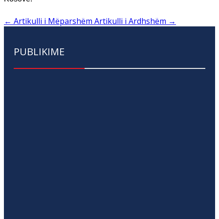
←
Artikulli i Mëparshëm
Artikulli i Ardhshëm
→
PUBLIKIME