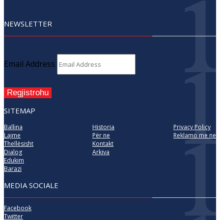
NEWSLETTER
Email Address
Regjistrohu
SITEMAP
Ballina
Historia
Privacy Policy
Lajme
Për ne
Reklamo me ne
Thellësisht
Kontakt
Dialog
Arkiva
Edukim
Barazi
MEDIA SOCIALE
Facebook
Twitter