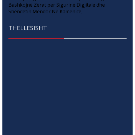
Bashkojnë Zërat për Sigurinë Digjitale dhe
Shëndetin Mendor Në Kamenicë,...
THELLESISHT