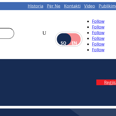
Historia
Për Ne
Kontakti
Video
Publikim
Follow
Follow
Follow
Follow
SQ
EN
Follow
Follow
Regji