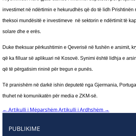
investimet në ndërtimin e hekurudhës që do të lidh Prishtinën m
theksoi mundësitë e investimeve në sektorin e ndërtimit të kap
solare dhe e erës.
Duke theksuar përkushtimin e Qeverisë në fushën e arsimit, kryemi
që ka filluar së aplikuari në Kosovë. Synimi është lidhja e a
që të përgatisim rininë për tregun e punës.
Të pranishëm në darkë ishin deputetë nga Gjermania, Portugal
thuhet në komunikatën për media e ZKM-së.
←
Artikulli i Mëparshëm
Artikulli i Ardhshëm
→
PUBLIKIME