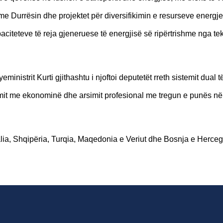
e Durrësin dhe projektet për diversifikimin e resurseve energjet
aciteteve të reja gjeneruese të energjisë së ripërtrishme nga te
nistrit Kurti gjithashtu i njoftoi deputetët rreth sistemit dual t
rsimit me ekonominë dhe arsimit profesional me tregun e punës n
ia, Shqipëria, Turqia, Maqedonia e Veriut dhe Bosnja e Herceg