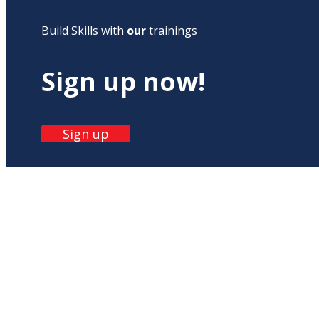
Build Skills with
our
trainings
Sign up now!
Sign up