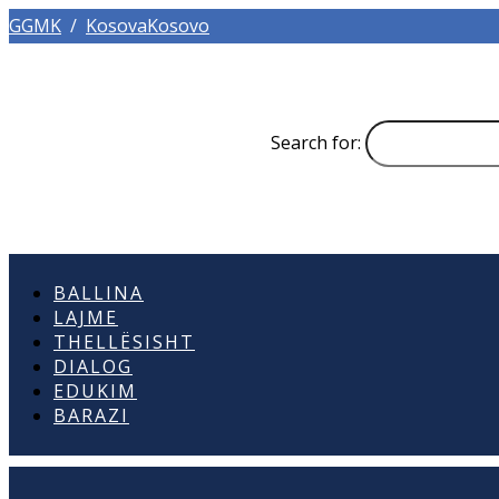
GGMK
/
KosovaKosovo
Search for:
BALLINA
LAJME
THELLËSISHT
DIALOG
EDUKIM
BARAZI