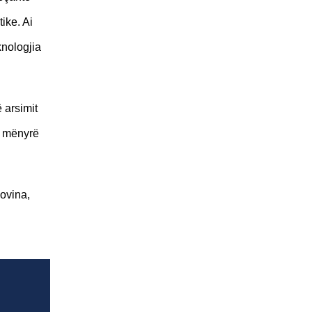
ike. Ai
knologjia
ë arsimit
ë mënyrë
ovina,