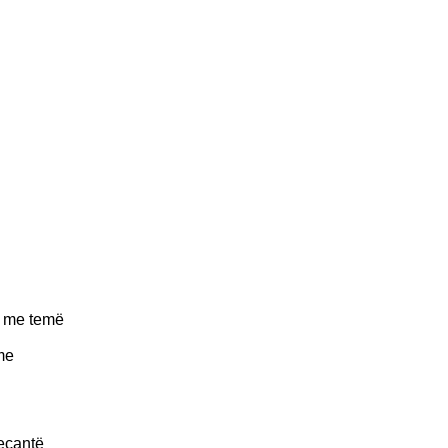
e me temë
me
veçantë