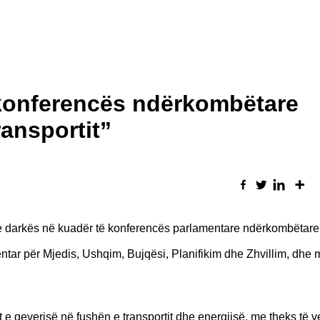
 konferencës ndërkombëtare
ansportit”
së e darkës në kuadër të konferencës parlamentare ndërkombëtar
ntar për Mjedis, Ushqim, Bujqësi, Planifikim dhe Zhvillim, dhe 
et e qeverisë në fushën e transportit dhe energjisë, me theks të 