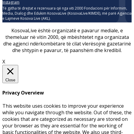
Instagram
Të gjitha të drejtat e rezervuara që nga viti 2000 Fondacioni për Informim,
Media, Dialog dhe Edukim KosovaLive (KosovaLive/KIMDE), më parë Agjencia
e Lajmeve Kosova Live (AKL).
KosovaLive është organizatë e pavarur mediale, e
themeluar në vitin 2000, që mbështetet nga organizata
dhe agjenci ndërkombëtare të cilat vlerësojnë gazetarinë
dhe shtypin e pavarur, të paanshëm dhe kredibil.
X
Close
Privacy Overview
This website uses cookies to improve your experience
while you navigate through the website. Out of these, the
cookies that are categorized as necessary are stored on
your browser as they are essential for the working of
basic functionalities of the website. We also use third-