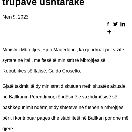
trupave ushtarake
Nën 9, 2023
Ministri i Mbrojtjes, Ejup Maqedonci, ka qëndruar për vizitë
zyrtare në Itali, me ftesë të ministrit të Mbrojtjes së
Republikës së Italisë, Guido Crosetto.
Gjatë takimit, të dy ministrat diskutuan rreth situatës aktuale
në Ballkanin Perëndimor, rëndësinë e vazhdimësisë së
bashkëpunimit ndërmjet dy shteteve në fushën e mbrojtjes,
për t’i kontribuar paqes dhe stabilitetit në Ballkan por dhe më
gjerë.