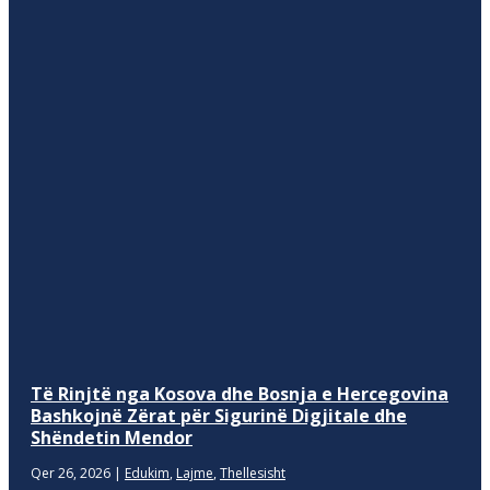
Të Rinjtë nga Kosova dhe Bosnja e Hercegovina
Bashkojnë Zërat për Sigurinë Digjitale dhe
Shëndetin Mendor
Qer 26, 2026
|
Edukim
,
Lajme
,
Thellesisht