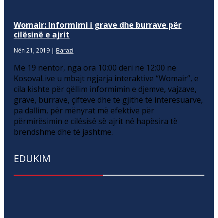
Womair: Informimi i grave dhe burrave për
cilësinë e ajrit
Nën 21, 2019
|
Barazi
Më 19 nëntor, nga ora 10:00 deri në 12:00 në
KosovaLive u mbajt ngjarja interaktive “Womair”, e
cila kishte për qëllim informimin e djemve, vajzave,
grave, burrave, çifteve dhe të gjithë të interesuarve,
pa dallim, për mënyrat më efektive për
përmirësimin e cilësisë së ajrit në hapësira të
brendshme dhe të jashtme.
EDUKIM