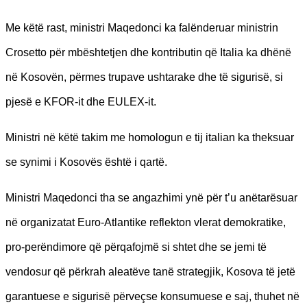
Me këtë rast, ministri Maqedonci ka falënderuar ministrin
Crosetto për mbështetjen dhe kontributin që Italia ka dhënë
në Kosovën, përmes trupave ushtarake dhe të sigurisë, si
pjesë e KFOR-it dhe EULEX-it.
Ministri në këtë takim me homologun e tij italian ka theksuar
se synimi i Kosovës është i qartë.
Ministri Maqedonci tha se angazhimi ynë për t’u anëtarësuar
në organizatat Euro-Atlantike reflekton vlerat demokratike,
pro-perëndimore që përqafojmë si shtet dhe se jemi të
vendosur që përkrah aleatëve tanë strategjik, Kosova të jetë
garantuese e sigurisë përveçse konsumuese e saj, thuhet në