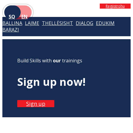
Regjistrohu
SQ
EN
BALLINA
LAJME
THELLËSISHT
DIALOG
EDUKIM
BARAZI
Build Skills with
our
trainings
Sign up now!
Sign up