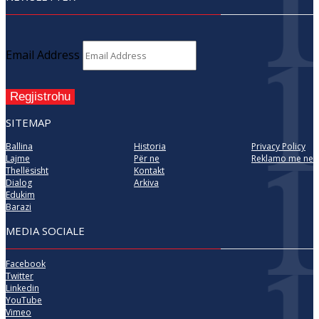
Email Address
Regjistrohu
SITEMAP
Ballina
Historia
Privacy Policy
Lajme
Për ne
Reklamo me ne
Thellësisht
Kontakt
Dialog
Arkiva
Edukim
Barazi
MEDIA SOCIALE
Facebook
Twitter
Linkedin
YouTube
Vimeo