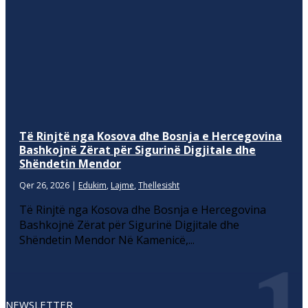
Të Rinjtë nga Kosova dhe Bosnja e Hercegovina
Bashkojnë Zërat për Sigurinë Digjitale dhe
Shëndetin Mendor
Qer 26, 2026
|
Edukim
,
Lajme
,
Thellesisht
Të Rinjtë nga Kosova dhe Bosnja e Hercegovina
Bashkojnë Zërat për Sigurinë Digjitale dhe
Shëndetin Mendor Në Kamenicë,...
NEWSLETTER