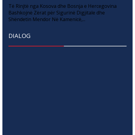
Të Rinjtë nga Kosova dhe Bosnja e Hercegovina
Bashkojnë Zërat për Sigurinë Digjitale dhe
Shëndetin Mendor Në Kamenicë,...
DIALOG