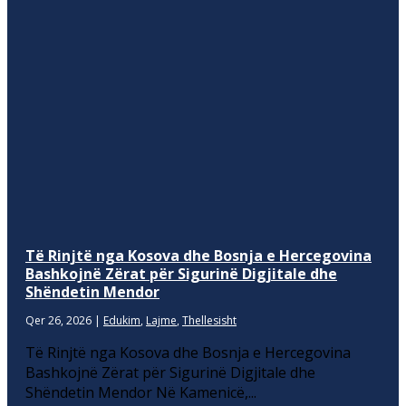
Të Rinjtë nga Kosova dhe Bosnja e Hercegovina
Bashkojnë Zërat për Sigurinë Digjitale dhe
Shëndetin Mendor
Qer 26, 2026
|
Edukim
,
Lajme
,
Thellesisht
Të Rinjtë nga Kosova dhe Bosnja e Hercegovina
Bashkojnë Zërat për Sigurinë Digjitale dhe
Shëndetin Mendor Në Kamenicë,...