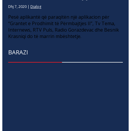
Dhj 7, 2020
|
Dialog
Pesë aplikantë që paraqitën një aplikacion për
“Grantet e Prodhimit të Përmbajtjes II”, Tv Tema,
Internews, RTV Puls, Radio Gorazdevac dhe Besnik
Krasniqi do të marrin mbështetje.
BARAZI