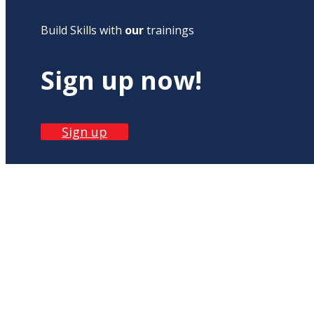
Build Skills with
our
trainings
Sign up now!
Sign up