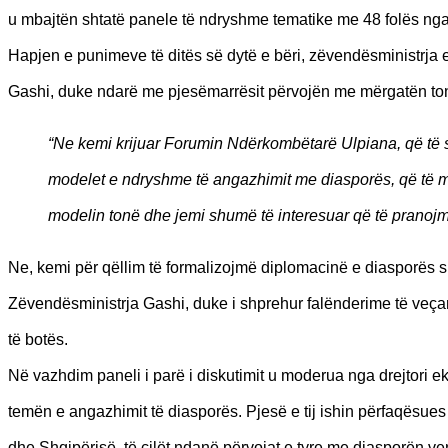
u mbajtën shtatë panele të ndryshme tematike me 48 folës nga 
Hapjen e punimeve të ditës së dytë e bëri, zëvendësministrj
Gashi, duke ndarë me pjesëmarrësit përvojën me mërgatën to
“Ne kemi krijuar Forumin Ndërkombëtarë Ulpiana, që të shë
modelet e ndryshme të angazhimit me diasporës, që të m
modelin tonë dhe jemi shumë të interesuar që të pranojm
Ne, kemi për qëllim të formalizojmë diplomacinë e diasporës 
Zëvendësministrja Gashi, duke i shprehur falënderime të veç
të botës.
Në vazhdim paneli i parë i diskutimit u moderua nga drejtori ekzek
temën e angazhimit të diasporës. Pjesë e tij ishin përfaqësues
dhe Shqipërisë, të cilët ndanë përvojat e tyre me diasporën v