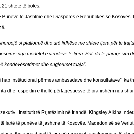
21 shtete të botës.
a e Punëve të Jashtme dhe Diasporës e Republikës së Kosovës, 
në.
rbejë si platformë dhe urë lidhëse me shtete tjera për të trajt
ësojmë nga modelet e vendeve të tjera. Sot, do të paraqesim dr
ë këndëvështrimet dhe sugjerimet tuaja”.
si hap institucional përmes ambasadave dhe konsullatave”, ka t
anta dhe respektin e thellë përfaqësuesve të pranishëm nga sh
utiv i Institutit të Rrjetëzimit në Irlandë, Kingsley Aikins, ndërs
 të lartë të punëve të jashtme të Kosovës, Maqedonisë së Veriut
endase dhe angazhimit të tyre në proceset transformuese të sho