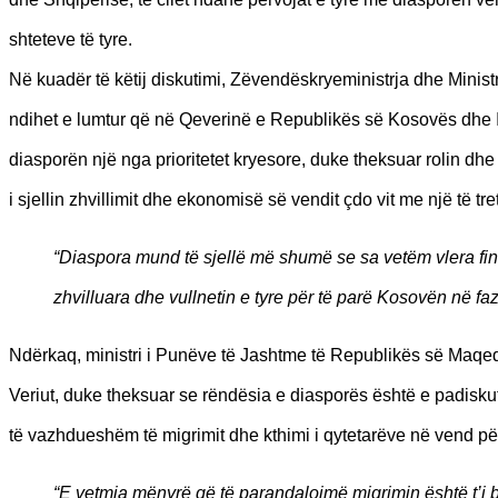
shteteve të tyre.
Në kuadër të këtij diskutimi, Zëvendëskryeministrja dhe Mini
ndihet e lumtur që në Qeverinë e Republikës së Kosovës dhe In
diasporën një nga prioritetet kryesore, duke theksuar rolin dhe
i sjellin zhvillimit dhe ekonomisë së vendit çdo vit me një të tr
“Diaspora mund të sjellë më shumë se sa vetëm vlera fina
zhvilluara dhe vullnetin e tyre për të parë Kosovën në faz
Ndërkaq, ministri i Punëve të Jashtme të Republikës së Maqedo
Veriut, duke theksuar se rëndësia e diasporës është e padiskut
të vazhdueshëm të migrimit dhe kthimi i qytetarëve në vend për
“E vetmja mënyrë që të parandalojmë migrimin është t’i