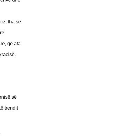
rz, tha se
rë
re, që ata
kracisë.
onisë së
ë trendit
k