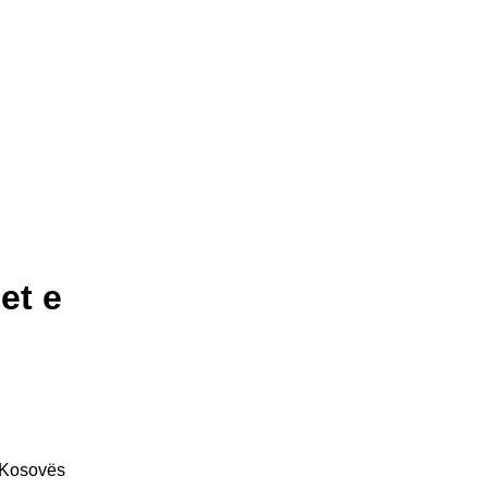
et e
e Kosovës