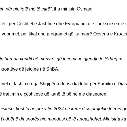
in për një jetë më të mirë”
, tha ministri Osmani.
tetit për Çështjet e Jashtme dhe Evropiane atje, theksoi se më
i veprimet, politikat dhe programet që ka marrë Qeveria e Kroaci
rta brenda vendit në mënyrë, që të jemi në gjendje të tërheqim
kroatëve që jetojnë në ShBA.
ët e Jashtme nga Shqipëria derisa ka folur për Samitin e Dias
ë trajtimin e çështjeve që kanë të bëjnë me diasporën.
istrisë, kështu që për vitin 2024 ne kemi disa projekte të reja q
r t’i dhënë diasporës një mundësi që të angazhohet. Ministria ka