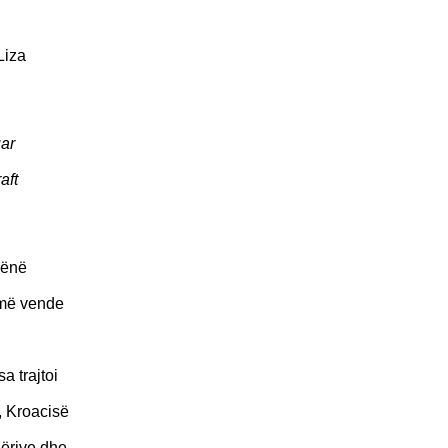
Liza
uar
aft
hënë
umë vende
a trajtoi
, Kroacisë
qërive dhe