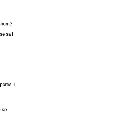
 shumë
së sa i
porës, i
ë po