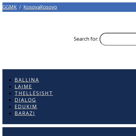
GGMK
/
KosovaKosovo
Search for:
BALLINA
LAJME
THELLËSISHT
DIALOG
EDUKIM
BARAZI