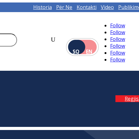
Historia
Për Ne
Kontakti
Video
Publikim
Follow
Follow
Follow
Follow
SQ
EN
Follow
Follow
Regji