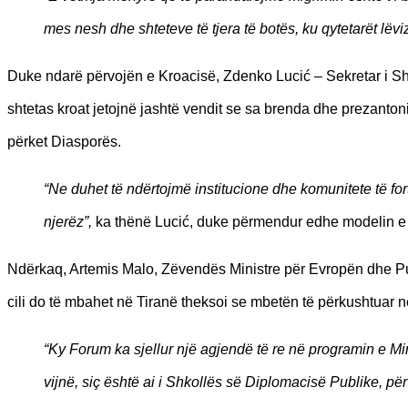
mes nesh dhe shteteve të tjera të botës, ku qytetarët lëviz
Duke ndarë përvojën e Kroacisë, Zdenko Lucić – Sekretar i Sh
shtetas kroat jetojnë jashtë vendit se sa brenda dhe prezanton
përket Diasporës.
“Ne duhet të ndërtojmë institucione dhe komunitete të fo
njerëz”,
ka thënë Lucić, duke përmendur edhe modelin e 
Ndërkaq, Artemis Malo, Zëvendës Ministre për Evropën dhe Pun
cili do të mbahet në Tiranë theksoi se mbetën të përkushtuar n
“Ky Forum ka sjellur një agjendë të re në programin e Min
vijnë, siç është ai i Shkollës së Diplomacisë Publike, pë