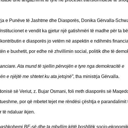
strja e Punëve të Jashtme dhe Diasporës, Donika Gërvalla-Schwa
stitucionet e vendit ka gjetur një gatishmëri të madhe për ta bë
 kontributin e diasporës jo vetëm në aspektin e ndihmës financia
etën e buxhetit, por edhe në zhvillimin social, politik dhe të demo
nciare. Ata mund të sjellin përvojën e tyre nga demokracitë e
ën e njëjtë me shtetet ku ata jetojnë”
, tha ministrja Gërvalla.
nisë së Veriut, z. Bujar Osmani, foli rreth diasporës së Maqed
ueshme, por që mbetet tejet me rëndësi çështja e parandalimit t
 të ndaluar ikjen.
 bashkohemi BE-së dhe ta mbyllim këtë boshllëk socio-ekonomi