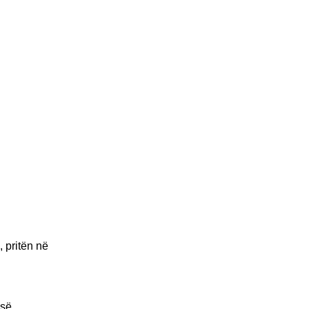
 pritën në
 së