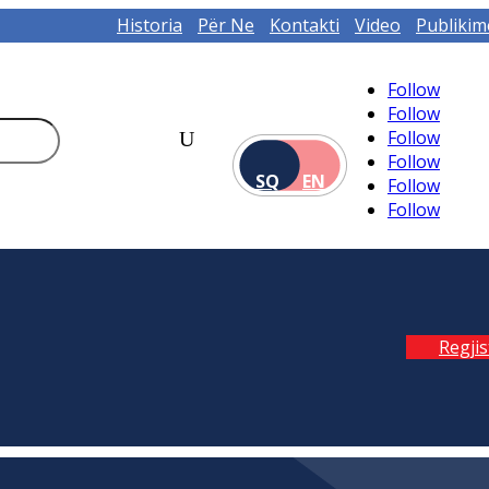
Historia
Për Ne
Kontakti
Video
Publikim
Follow
Follow
Follow
Follow
SQ
EN
Follow
Follow
Regji