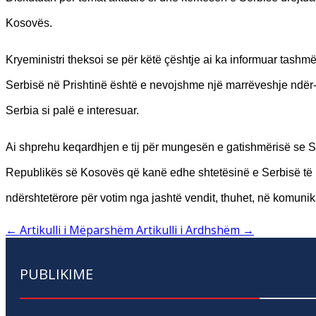
Kosovës.
Kryeministri theksoi se për këtë çështje ai ka informuar tash
Serbisë në Prishtinë është e nevojshme një marrëveshje ndër-sh
Serbia si palë e interesuar.
Ai shprehu keqardhjen e tij për mungesën e gatishmërisë se Se
Republikës së Kosovës që kanë edhe shtetësinë e Serbisë të m
ndërshtetërore për votim nga jashtë vendit, thuhet, në komun
←
Artikulli i Mëparshëm
Artikulli i Ardhshëm
→
PUBLIKIME