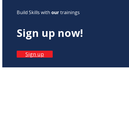
Build Skills with
our
trainings
Sign up now!
Sign up