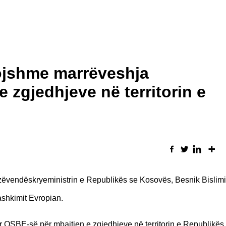
vojshme marrëveshja
 zgjedhjeve në territorin e
zëvendëskryeministrin e Republikës se Kosovës, Besnik Bislimi,
ashkimit Evropian.
r OSBE-së për mbajtjen e zgjedhjeve në territorin e Republikës