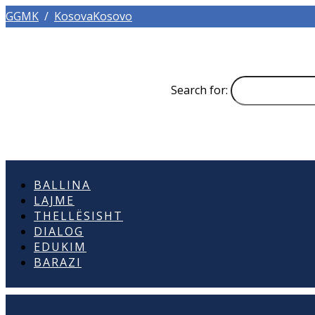
GGMK
/
KosovaKosovo
Search for:
BALLINA
LAJME
THELLËSISHT
DIALOG
EDUKIM
BARAZI