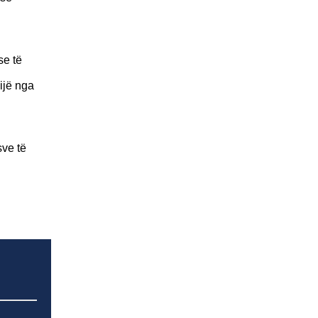
se të
ijë nga
sve të