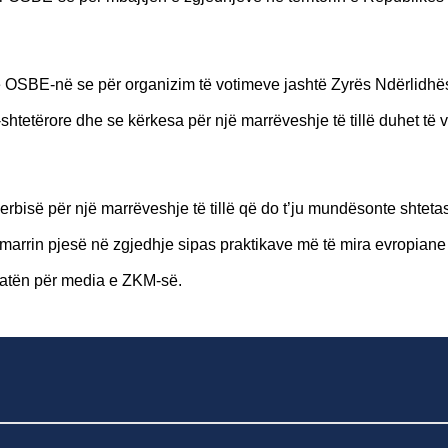
më OSBE-në se për organizim të votimeve jashtë Zyrës Ndërlidhë
tetërore dhe se kërkesa për një marrëveshje të tillë duhet të v
rbisë për një marrëveshje të tillë që do t’ju mundësonte shteta
arrin pjesë në zgjedhje sipas praktikave më të mira evropiane
ikatën për media e ZKM-së.