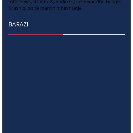
Internews, RTV Puls, Radio Gorazdevac dhe Besnik
Krasniqi do të marrin mbështetje.
BARAZI