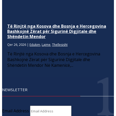
Të Rinjtë nga Kosova dhe Bosnja e Hercegovina
Bashkojnë Zërat për Sigurinë Digjitale dhe
Shëndetin Mendor
Qer 26, 2026
|
Edukim
,
Lajme
,
Thellesisht
Të Rinjtë nga Kosova dhe Bosnja e Hercegovina
Bashkojnë Zërat për Sigurinë Digjitale dhe
Shëndetin Mendor Në Kamenicë,...
NEWSLETTER
Email Address