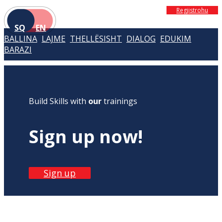
Regjistrohu
SQ
EN
BALLINA
LAJME
THELLËSISHT
DIALOG
EDUKIM
BARAZI
Build Skills with
our
trainings
Sign up now!
Sign up