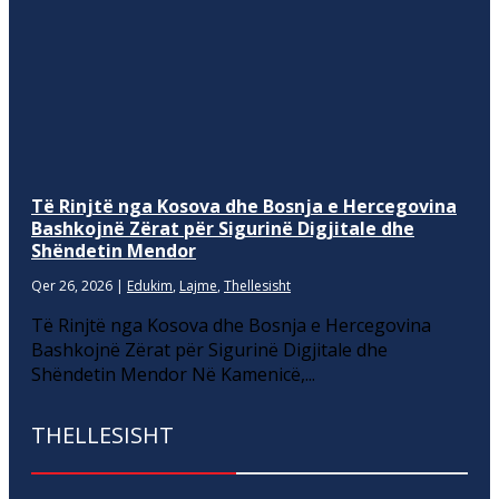
Të Rinjtë nga Kosova dhe Bosnja e Hercegovina
Bashkojnë Zërat për Sigurinë Digjitale dhe
Shëndetin Mendor
Qer 26, 2026
|
Edukim
,
Lajme
,
Thellesisht
Të Rinjtë nga Kosova dhe Bosnja e Hercegovina
Bashkojnë Zërat për Sigurinë Digjitale dhe
Shëndetin Mendor Në Kamenicë,...
THELLESISHT