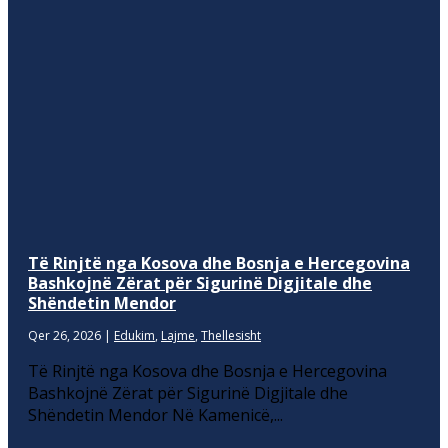
Të Rinjtë nga Kosova dhe Bosnja e Hercegovina
Bashkojnë Zërat për Sigurinë Digjitale dhe
Shëndetin Mendor
Qer 26, 2026
|
Edukim
,
Lajme
,
Thellesisht
Të Rinjtë nga Kosova dhe Bosnja e Hercegovina
Bashkojnë Zërat për Sigurinë Digjitale dhe
Shëndetin Mendor Në Kamenicë,...