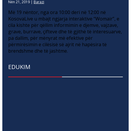
Nën 21, 2019
|
Barazi
Më 19 nëntor, nga ora 10:00 deri në 12:00 në
KosovaLive u mbajt ngjarja interaktive “Womair”, e
cila kishte për qëllim informimin e djemve, vajzave,
grave, burrave, çifteve dhe të gjithë të interesuarve,
pa dallim, për mënyrat më efektive për
përmirësimin e cilësisë së ajrit në hapësira të
brendshme dhe të jashtme.
EDUKIM