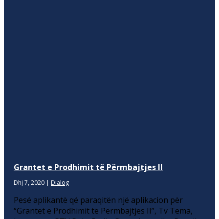
Grantet e Prodhimit të Përmbajtjes II
Dhj 7, 2020
|
Dialog
Pesë aplikantë që paraqitën një aplikacion për
“Grantet e Prodhimit të Përmbajtjes II”, Tv Tema,