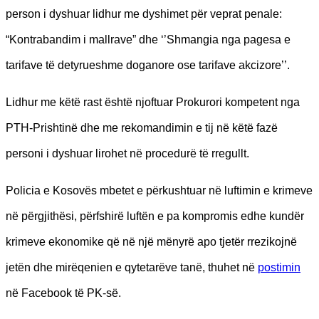
person i dyshuar lidhur me dyshimet për veprat penale:
“Kontrabandim i mallrave” dhe ‘’Shmangia nga pagesa e
tarifave të detyrueshme doganore ose tarifave akcizore’’.
Lidhur me këtë rast është njoftuar Prokurori kompetent nga
PTH-Prishtinë dhe me rekomandimin e tij në këtë fazë
personi i dyshuar lirohet në procedurë të rregullt.
Policia e Kosovës mbetet e përkushtuar në luftimin e krimeve
në përgjithësi, përfshirë luftën e pa kompromis edhe kundër
krimeve ekonomike që në një mënyrë apo tjetër rrezikojnë
jetën dhe mirëqenien e qytetarëve tanë, thuhet në
postimin
në Facebook të PK-së.