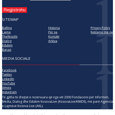
Regjistrohu
SITEMAP
Ballina
Historia
Privacy Policy
Lajme
Për ne
Reklamo me ne
Thellësisht
Kontakt
Dialog
Arkiva
Edukim
Barazi
MEDIA SOCIALE
Facebook
Twitter
Linkedin
YouTube
Vimeo
Instagram
Të gjitha të drejtat e rezervuara që nga viti 2000 Fondacioni për Informim,
Media, Dialog dhe Edukim KosovaLive (KosovaLive/KIMDE), më parë Agjencia
e Lajmeve Kosova Live (AKL).