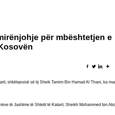
irënjohje për mbështetjen e
 Kosovën
arit, shkëlqesisë së tij Sheik Tamim Bin Hamad Al Thani, ka ma
unëve të Jashtme të Shtetit të Katarit, Sheikh Mohammed bin A