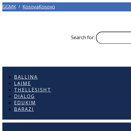
GGMK
/
KosovaKosovo
Search for:
BALLINA
LAJME
THELLËSISHT
DIALOG
EDUKIM
BARAZI