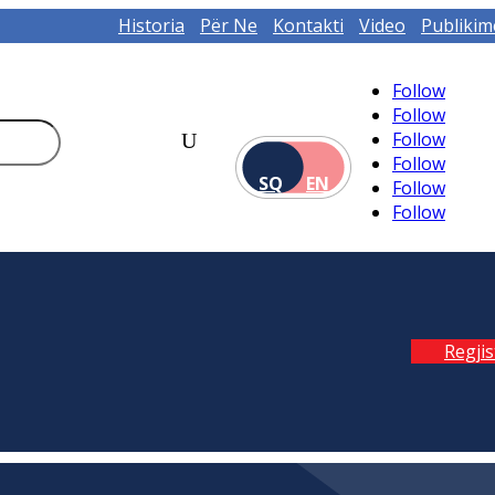
Historia
Për Ne
Kontakti
Video
Publikim
Follow
Follow
Follow
Follow
SQ
EN
Follow
Follow
Regji