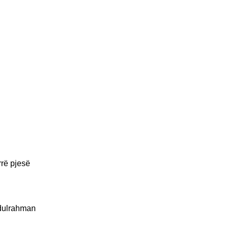
rrë pjesë
bdulrahman