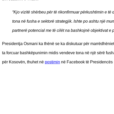
“Kjo vizitë shërbeu për të rikonfirmuar përkushtimin e t
tona në fusha e sektorë strategjik. Ishte po ashtu një mu
partnerë potencial me të cilët na bashkojnë objektivat e
Presidentja Osmani ka thënë se ka diskutuar për marrëdhëniet
ta forcuar bashkëpunimin midis vendeve tona në një sërë fush
për Kosovën, thuhet në
postimin
në Facebook të Presidencës 