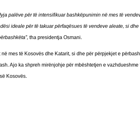
ë dyja palëve për të intensifikuar bashkëpunimin në mes të vende
ndësi ideale për të takuar përfaqësues të vendeve aleate, si dhe
 përbashkëta”,
tha presidentja Osmani.
 në mes të Kosovës dhe Katarit, si dhe për përpjekjet e përbash
ash. Ajo ka shpreh mirënjohje për mbështetjen e vazhdueshme t
së Kosovës.