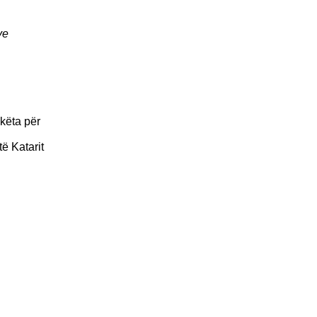
ve
këta për
ë Katarit