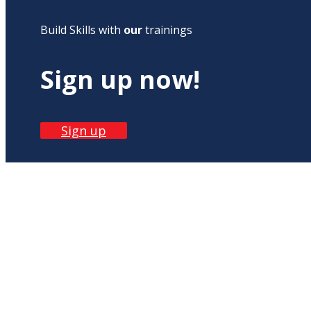
Build Skills with
our
trainings
Sign up now!
Sign up