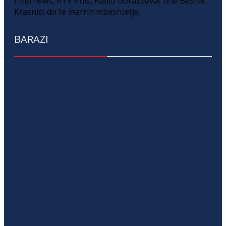
Internews, RTV Puls, Radio Gorazdevac dhe Besnik
Krasniqi do të marrin mbështetje.
BARAZI