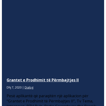
Grantet e Prodhimit të Përmbajtjes II
Dhj 7, 2020
|
Dialog
Pesë aplikantë që paraqitën një aplikacion për
“Grantet e Prodhimit të Përmbajtjes II”, Tv Tema,