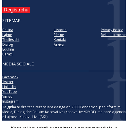
Regjistrohu
SITEMAP
Ballina
Historia
Privacy Policy
Lajme
Për ne
Reklamo me ne
Thellësisht
Kontakt
Dialog
Arkiva
Edukim
Barazi
MEDIA SOCIALE
Facebook
Twitter
Linkedin
YouTube
Vimeo
Instagram
Të gjitha të drejtat e rezervuara që nga viti 2000 Fondacioni për Informim,
Media, Dialog dhe Edukim KosovaLive (KosovaLive/KIMDE), më parë Agjencia
e Lajmeve Kosova Live (AKL).