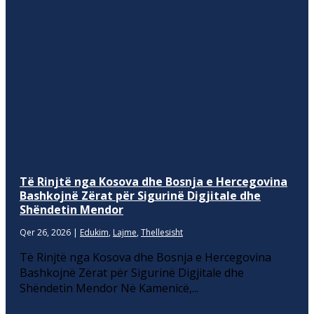
Të Rinjtë nga Kosova dhe Bosnja e Hercegovina
Bashkojnë Zërat për Sigurinë Digjitale dhe
Shëndetin Mendor
Qer 26, 2026
|
Edukim
,
Lajme
,
Thellesisht
Të Rinjtë nga Kosova dhe Bosnja e Hercegovina
Bashkojnë Zërat për Sigurinë Digjitale dhe
Shëndetin Mendor Në Kamenicë,...