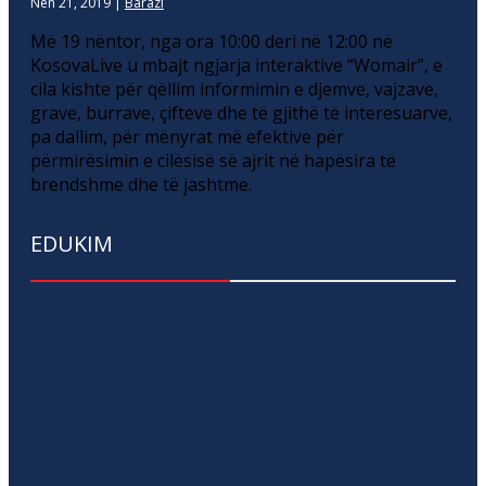
Nën 21, 2019
|
Barazi
Më 19 nëntor, nga ora 10:00 deri në 12:00 në
KosovaLive u mbajt ngjarja interaktive “Womair”, e
cila kishte për qëllim informimin e djemve, vajzave,
grave, burrave, çifteve dhe të gjithë të interesuarve,
pa dallim, për mënyrat më efektive për
përmirësimin e cilësisë së ajrit në hapësira të
brendshme dhe të jashtme.
EDUKIM