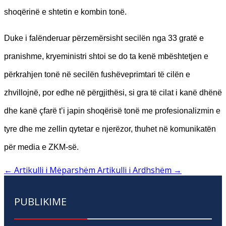
shoqërinë e shtetin e kombin tonë.
Duke i falënderuar përzemërsisht
secilën nga 33 gratë e
pranishme, kryeministri shtoi se do ta kenë mbështetjen e
përkrahjen tonë në secilën fushëveprimtari të cilën e
zhvillojnë, por edhe në përgjithësi, si gra të cilat i kanë dhënë
dhe kanë çfarë t’i japin shoqërisë tonë me profesionalizmin e
tyre dhe me zellin qytetar e njerëzor, thuhet në komunikatën
për media e ZKM-së.
←
Artikulli i Mëparshëm
Artikulli i Ardhshëm
→
PUBLIKIME