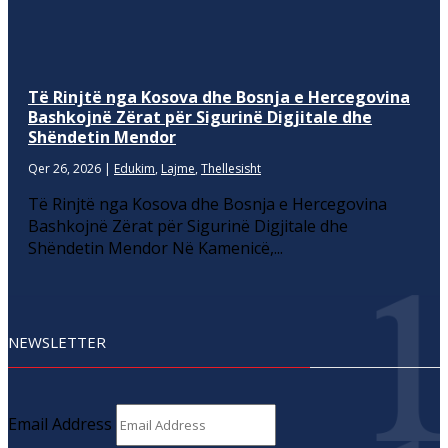
Të Rinjtë nga Kosova dhe Bosnja e Hercegovina
Bashkojnë Zërat për Sigurinë Digjitale dhe
Shëndetin Mendor
Qer 26, 2026
|
Edukim
,
Lajme
,
Thellesisht
Të Rinjtë nga Kosova dhe Bosnja e Hercegovina
Bashkojnë Zërat për Sigurinë Digjitale dhe
Shëndetin Mendor Në Kamenicë,...
NEWSLETTER
Email Address