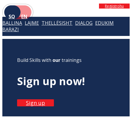
Regjistrohu
SQ
EN
BALLINA
LAJME
THELLËSISHT
DIALOG
EDUKIM
BARAZI
Build Skills with
our
trainings
Sign up now!
Sign up