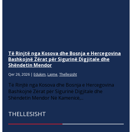
Të Rinjtë nga Kosova dhe Bosnja e Hercegovina
Bashkojnë Zërat për Sigurinë Digjitale dhe
Shëndetin Mendor
Qer 26, 2026
|
Edukim
,
Lajme
,
Thellesisht
Të Rinjtë nga Kosova dhe Bosnja e Hercegovina
Bashkojnë Zërat për Sigurinë Digjitale dhe
Shëndetin Mendor Në Kamenicë,...
THELLESISHT