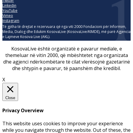
Twitter
Linkedin
YouTube
Vimeo
Instagram
Të gjitha të drejtat e rezervuara që nga viti 2000 Fondacioni për Informim,
Media, Dialog dhe Edukim KosovaLive (KosovaLive/KIMDE), më parë Agjencia
e Lajmeve Kosova Live (AKL).
KosovaLive është organizatë e pavarur mediale, e
themeluar në vitin 2000, që mbështetet nga organizata
dhe agjenci ndërkombëtare të cilat vlerësojnë gazetarinë
dhe shtypin e pavarur, të paanshëm dhe kredibil.
X
Close
Privacy Overview
This website uses cookies to improve your experience
while you navigate through the website. Out of these, the