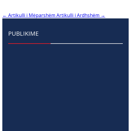
←
Artikulli i Mëparshëm
Artikulli i Ardhshëm
→
PUBLIKIME