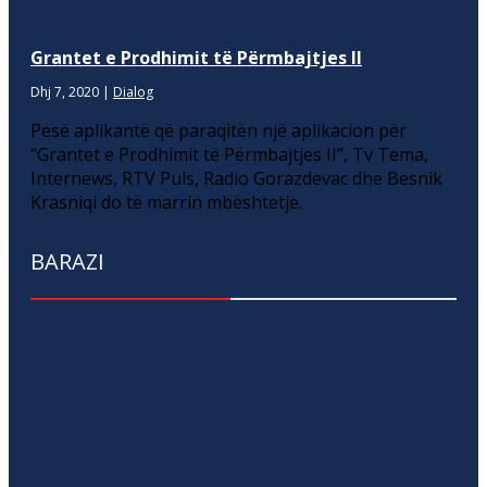
Grantet e Prodhimit të Përmbajtjes II
Dhj 7, 2020
|
Dialog
Pesë aplikantë që paraqitën një aplikacion për
“Grantet e Prodhimit të Përmbajtjes II”, Tv Tema,
Internews, RTV Puls, Radio Gorazdevac dhe Besnik
Krasniqi do të marrin mbështetje.
BARAZI