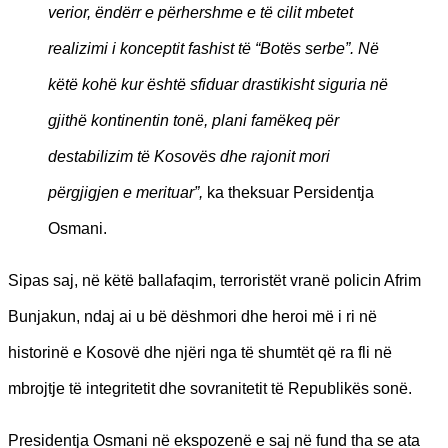
verior, ëndërr e përhershme e të cilit mbetet
realizimi i konceptit fashist të “Botës serbe”. Në
këtë kohë kur është sfiduar drastikisht siguria në
gjithë kontinentin tonë, plani famëkeq për
destabilizim të Kosovës dhe rajonit mori
përgjigjen e merituar”,
ka theksuar Persidentja
Osmani.
Sipas saj, në këtë ballafaqim, terroristët vranë policin Afrim
Bunjakun, ndaj ai u bë dëshmori dhe heroi më i ri në
historinë e Kosovë dhe njëri nga të shumtët që ra fli në
mbrojtje të integritetit dhe sovranitetit të Republikës sonë.
Presidentja Osmani në ekspozenë e saj në fund tha se ata