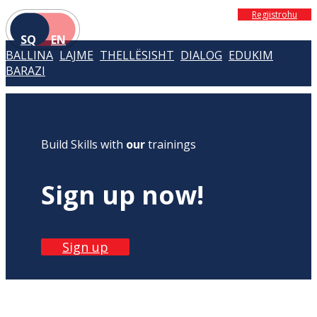
Regjistrohu
SQ
EN
BALLINA
LAJME
THELLËSISHT
DIALOG
EDUKIM
BARAZI
Build Skills with
our
trainings
Sign up now!
Sign up