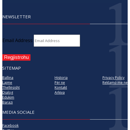
NEWSLETTER
Email Address
Regjistrohu
SITEMAP
Ballina
Historia
Privacy Policy
Lajme
Për ne
Reklamo me ne
Thellësisht
Kontakt
Dialog
Arkiva
Edukim
Barazi
MEDIA SOCIALE
Facebook