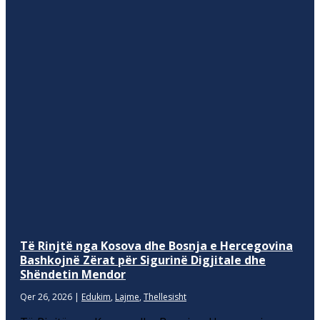
Të Rinjtë nga Kosova dhe Bosnja e Hercegovina
Bashkojnë Zërat për Sigurinë Digjitale dhe
Shëndetin Mendor
Qer 26, 2026
|
Edukim
,
Lajme
,
Thellesisht