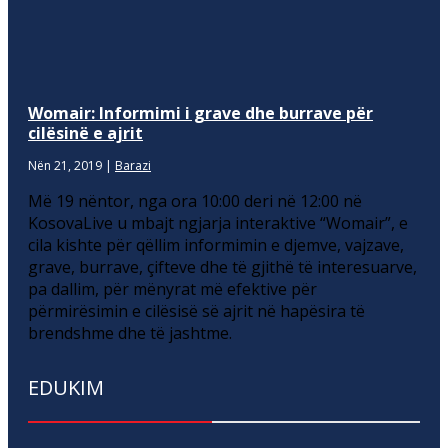
Womair: Informimi i grave dhe burrave për
cilësinë e ajrit
Nën 21, 2019
|
Barazi
Më 19 nëntor, nga ora 10:00 deri në 12:00 në
KosovaLive u mbajt ngjarja interaktive “Womair”, e
cila kishte për qëllim informimin e djemve, vajzave,
grave, burrave, çifteve dhe të gjithë të interesuarve,
pa dallim, për mënyrat më efektive për
përmirësimin e cilësisë së ajrit në hapësira të
brendshme dhe të jashtme.
EDUKIM