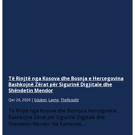
Të Rinjtë nga Kosova dhe Bosnja e Hercegovina
Bashkojnë Zërat për Sigurinë Digjitale dhe
Shëndetin Mendor
Qer 26, 2026
|
Edukim
,
Lajme
,
Thellesisht
Të Rinjtë nga Kosova dhe Bosnja e Hercegovina
Bashkojnë Zërat për Sigurinë Digjitale dhe
Shëndetin Mendor Në Kamenicë,...