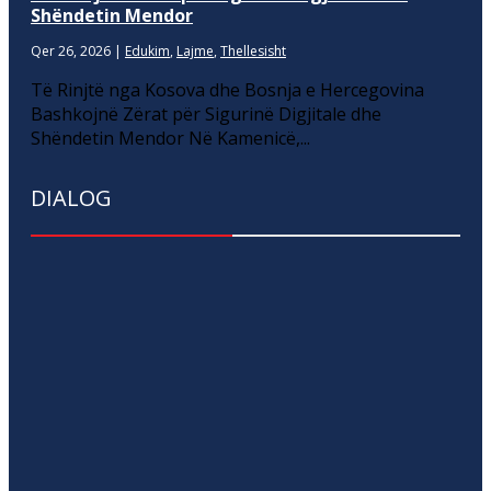
Shëndetin Mendor
Qer 26, 2026
|
Edukim
,
Lajme
,
Thellesisht
Të Rinjtë nga Kosova dhe Bosnja e Hercegovina
Bashkojnë Zërat për Sigurinë Digjitale dhe
Shëndetin Mendor Në Kamenicë,...
DIALOG