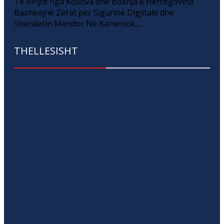
Të Rinjtë nga Kosova dhe Bosnja e Hercegovina
Bashkojnë Zërat për Sigurinë Digjitale dhe
Shëndetin Mendor Në Kamenicë,...
THELLESISHT