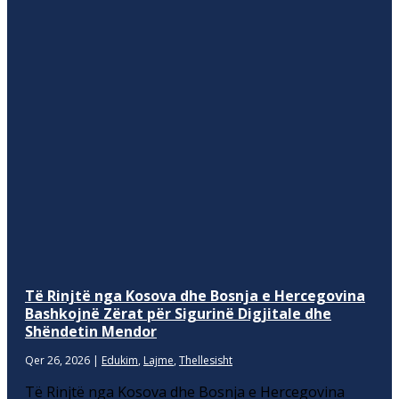
Të Rinjtë nga Kosova dhe Bosnja e Hercegovina
Bashkojnë Zërat për Sigurinë Digjitale dhe
Shëndetin Mendor
Qer 26, 2026
|
Edukim
,
Lajme
,
Thellesisht
Të Rinjtë nga Kosova dhe Bosnja e Hercegovina