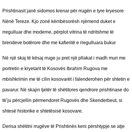
Prishtinasit janë sidomos krenar për rrugën e tyre kryesore
Nënë Tereze. Kjo zonë këmbësorësh njëmend duket e
rregulluar dhe moderne, përplot vitrina të ndritshme të
brendeve botërore dhe me kafieritë e rregulluara bukur
Në një skaj të kësaj rruge ju pret një pllakat i madh muri me
portretin e kryetarit të Kosovës Ibrahim Rugova me
mbishkrimin me të cilin kosovarët i falenderohen për shtetin e
pavarur. Në skajin tjetër të shëtitores qendrore prishtinase do
të’ju përcjellin përmendoret Rugovës dhe Skenderbeut, si
shtesë historike e shtetësisë kosovare.
Derisa shëtitni rrugëve të Prishtinës keni përshtypje se atje