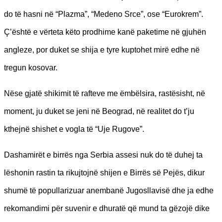
do të hasni në “Plazma”, “Medeno Srce”, ose “Eurokrem”.
Ç’është e vërteta këto prodhime kanë paketime në gjuhën
angleze, por duket se shija e tyre kuptohet mirë edhe në
tregun kosovar.
Nëse gjatë shikimit të rafteve me ëmbëlsira, rastësisht, në
moment, ju duket se jeni në Beograd, në realitet do t’ju
kthejnë shishet e vogla të “Uje Rugove”.
Dashamirët e birrës nga Serbia assesi nuk do të duhej ta
lëshonin rastin ta rikujtojnë shijen e Birrës së Pejës, dikur
shumë të popullarizuar anembanë Jugosllavisë dhe ja edhe
rekomandimi për suvenir e dhuratë që mund ta gëzojë dike