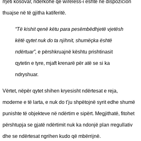
rrjeti kosovar, ndërkohë që wireless-i është në dispozicion
thuajse në të gjitha katiferitë.
“Të kishit qenë këtu para pesëmbëdhjetë vjetësh
këtë qytet nuk do ta njihnit, shumëçka është
ndërtuar”,
e përshkruajnë kështu prishtinasit
qytetin e tyre, mjaft krenarë për atë se si ka
ndryshuar.
Vërtet, nëpër qytet shihen kryesisht ndërtesat e reja,
moderne e të larta, e nuk do t’ju shpëtojnë syrit edhe shumë
punishte të objekteve në ndërtim e sipërt. Megjithatë, fitohet
përshtupja se gjatë ndërtimit nuk ka ndonjë plan rregullativ
dhe se ndërtesat ngrihen kudo që mbërrijnë.