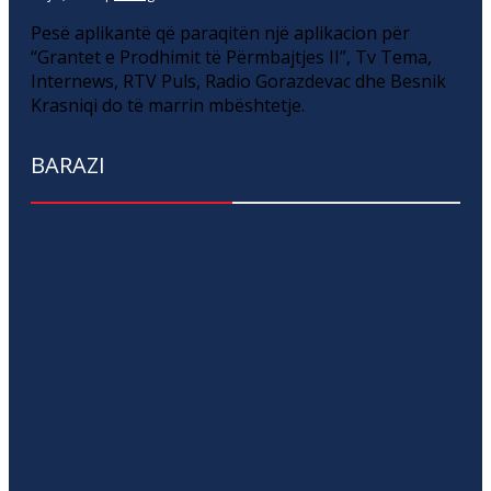
Pesë aplikantë që paraqitën një aplikacion për
“Grantet e Prodhimit të Përmbajtjes II”, Tv Tema,
Internews, RTV Puls, Radio Gorazdevac dhe Besnik
Krasniqi do të marrin mbështetje.
BARAZI