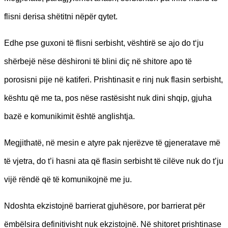
flisni derisa shëtitni nëpër qytet.
Edhe pse guxoni të flisni serbisht, vështirë se ajo do t‘ju
shërbejë nëse dëshironi të blini diç në shitore apo të
porosisni pije në katiferi. Prishtinasit e rinj nuk flasin serbisht,
kështu që me ta, pos nëse rastësisht nuk dini shqip, gjuha
bazë e komunikimit është anglishtja.
Megjithatë, në mesin e atyre pak njerëzve të gjeneratave më
të vjetra, do t’i hasni ata që flasin serbisht të cilëve nuk do t’ju
vijë rëndë që të komunikojnë me ju.
Ndoshta ekzistojnë barrierat gjuhësore, por barrierat për
ëmbëlsira definitivisht nuk ekzistojnë. Në shitoret prishtinase