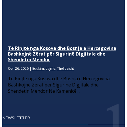
Të Rinjtë nga Kosova dhe Bosnja e Hercegovina
Bashkojnë Zërat për Sigurinë Digjitale dhe
Shëndetin Mendor
Qer 26, 2026
|
Edukim
,
Lajme
,
Thellesisht
Të Rinjtë nga Kosova dhe Bosnja e Hercegovina
Bashkojnë Zërat për Sigurinë Digjitale dhe
Shëndetin Mendor Në Kamenicë,...
NEWSLETTER