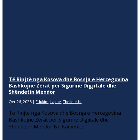
Të Rinjtë nga Kosova dhe Bosnja e Hercegovina
Bashkojnë Zërat për Sigurinë Digjitale dhe
Shëndetin Mendor
Qer 26, 2026
|
Edukim
,
Lajme
,
Thellesisht
Të Rinjtë nga Kosova dhe Bosnja e Hercegovina
Bashkojnë Zërat për Sigurinë Digjitale dhe
Shëndetin Mendor Në Kamenicë,...