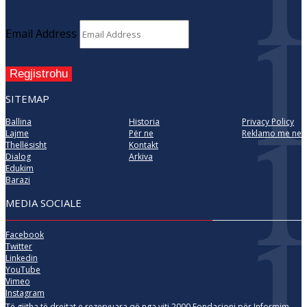
Email Address
Regjistrohu
SITEMAP
Ballina
Historia
Privacy Policy
Lajme
Për ne
Reklamo me ne
Thellësisht
Kontakt
Dialog
Arkiva
Edukim
Barazi
MEDIA SOCIALE
Facebook
Twitter
Linkedin
YouTube
Vimeo
Instagram
Të gjitha të drejtat e rezervuara që nga viti 2000 Fondacioni për Informim,