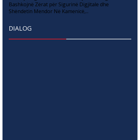
Bashkojnë Zërat për Sigurinë Digjitale dhe
Shëndetin Mendor Në Kamenicë,...
DIALOG