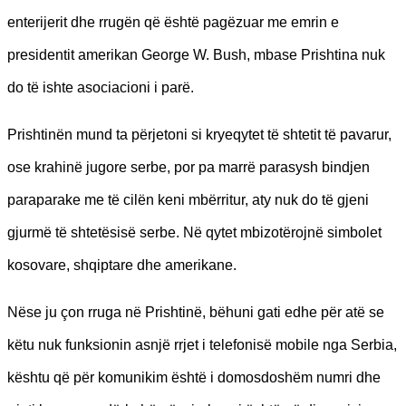
enterijerit dhe rrugën që është pagëzuar me emrin e
presidentit amerikan George W. Bush, mbase Prishtina nuk
do të ishte asociacioni i parë.
Prishtinën mund ta përjetoni si kryeqytet të shtetit të pavarur,
ose krahinë jugore serbe, por pa marrë parasysh bindjen
paraparake me të cilën keni mbërritur, aty nuk do të gjeni
gjurmë të shtetësisë serbe. Në qytet mbizotërojnë simbolet
kosovare, shqiptare dhe amerikane.
Nëse ju çon rruga në Prishtinë, bëhuni gati edhe për atë se
këtu nuk funksionin asnjë rrjet i telefonisë mobile nga Serbia,
kështu që për komunikim është i domosdoshëm numri dhe