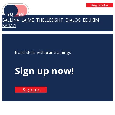
Regjistrohu
SQ
EN
BALLINA
LAJME
THELLËSISHT
DIALOG
EDUKIM
BARAZI
Build Skills with
our
trainings
Sign up now!
Sign up