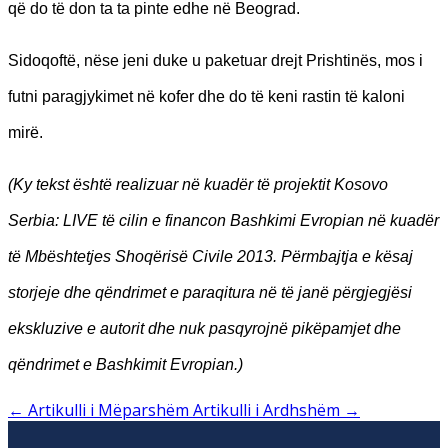
që do të don ta ta pinte edhe në Beograd.
Sidoqoftë, nëse jeni duke u paketuar drejt Prishtinës, mos i
futni paragjykimet në kofer dhe do të keni rastin të kaloni
mirë.
(Ky tekst
është realizuar në kuadër të projektit Kosovo
Serbia: LIVE të cilin e financon Bashkimi Evropian në kuadër
të Mbështetjes Shoqërisë Civile 2013. Përmbajtja e kësaj
storjeje dhe qëndrimet e paraqitura në të janë përgjegjësi
ekskluzive e autorit dhe nuk pasqyrojnë pikëpamjet dhe
qëndrimet e Bashkimit Evropian.)
←
Artikulli i Mëparshëm
Artikulli i Ardhshëm
→