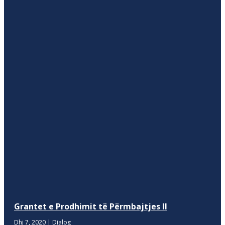
Grantet e Prodhimit të Përmbajtjes II
Dhj 7, 2020
|
Dialog