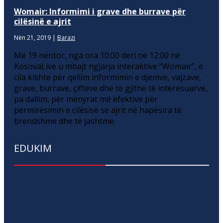
Womair: Informimi i grave dhe burrave për
cilësinë e ajrit
Nën 21, 2019
|
Barazi
Më 19 nëntor, nga ora 10:00 deri në 12:00 në
KosovaLive u mbajt ngjarja interaktive “Womair”, e
cila kishte për qëllim informimin e djemve, vajzave,
grave, burrave, çifteve dhe të gjithë të interesuarve,
pa dallim, për mënyrat më efektive për
përmirësimin e cilësisë së ajrit në hapësira të
brendshme dhe të jashtme.
EDUKIM