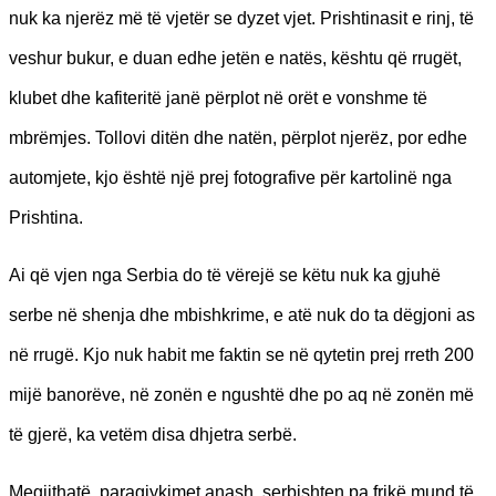
nuk ka njerëz më të vjetër se dyzet vjet. Prishtinasit e rinj, të
veshur bukur, e duan edhe jetën e natës, kështu që rrugët,
klubet dhe kafiteritë janë përplot në orët e vonshme të
mbrëmjes. Tollovi ditën dhe natën, përplot njerëz, por edhe
automjete, kjo është një prej fotografive për kartolinë nga
Prishtina.
Ai që vjen nga Serbia do të vërejë se këtu nuk ka gjuhë
serbe në shenja dhe mbishkrime, e atë nuk do ta dëgjoni as
në rrugë. Kjo nuk habit me faktin se në qytetin prej rreth 200
mijë banorëve, në zonën e ngushtë dhe po aq në zonën më
të gjerë, ka vetëm disa dhjetra serbë.
Megjithatë, paragjykimet anash, serbishten pa frikë mund të