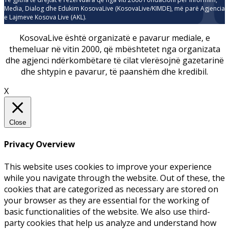
Media, Dialog dhe Edukim KosovaLive (KosovaLive/KIMDE), më parë Agjencia
e Lajmeve Kosova Live (AKL).
KosovaLive është organizatë e pavarur mediale, e
themeluar në vitin 2000, që mbështetet nga organizata
dhe agjenci ndërkombëtare të cilat vlerësojnë gazetarinë
dhe shtypin e pavarur, të paanshëm dhe kredibil.
X
Close
Privacy Overview
This website uses cookies to improve your experience
while you navigate through the website. Out of these, the
cookies that are categorized as necessary are stored on
your browser as they are essential for the working of
basic functionalities of the website. We also use third-
party cookies that help us analyze and understand how