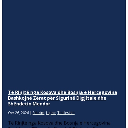
Të Rinjtë nga Kosova dhe Bosnja e Hercegovina
Bashkojnë Zërat për Sigurinë Digjitale dhe
Shëndetin Mendor
Qer 26, 2026
|
Edukim
,
Lajme
,
Thellesisht
Të Rinjtë nga Kosova dhe Bosnja e Hercegovina