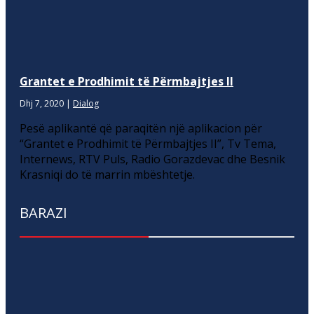
Grantet e Prodhimit të Përmbajtjes II
Dhj 7, 2020
|
Dialog
Pesë aplikantë që paraqitën një aplikacion për
“Grantet e Prodhimit të Përmbajtjes II”, Tv Tema,
Internews, RTV Puls, Radio Gorazdevac dhe Besnik
Krasniqi do të marrin mbështetje.
BARAZI