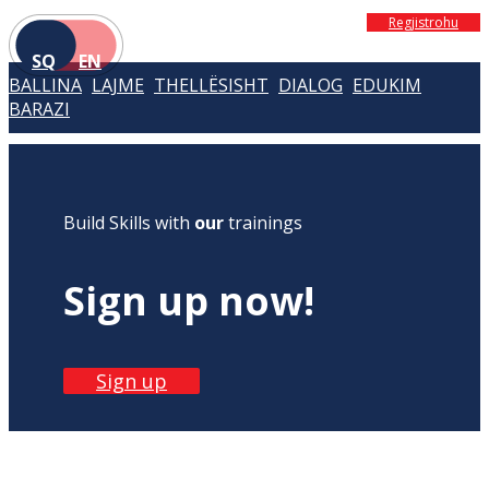
Regjistrohu
SQ
EN
BALLINA
LAJME
THELLËSISHT
DIALOG
EDUKIM
BARAZI
Build Skills with
our
trainings
Sign up now!
Sign up