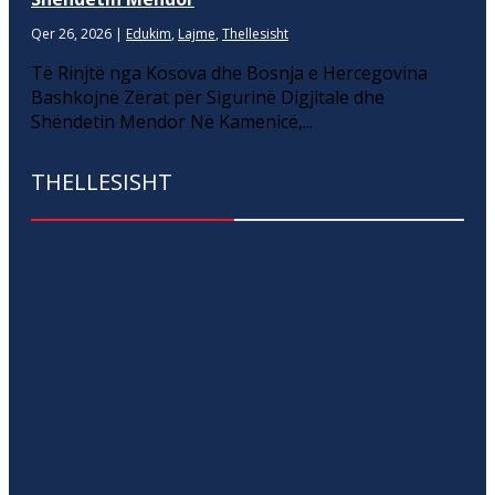
Qer 26, 2026
|
Edukim
,
Lajme
,
Thellesisht
Të Rinjtë nga Kosova dhe Bosnja e Hercegovina
Bashkojnë Zërat për Sigurinë Digjitale dhe
Shëndetin Mendor Në Kamenicë,...
THELLESISHT