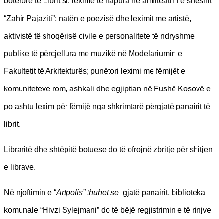
botërore të Librit si: lexime të hapura në amfiteatrin e sheshit
“Zahir Pajaziti”; natën e poezisë dhe leximit me artistë,
aktivistë të shoqërisë civile e personalitete të ndryshme
publike të përcjellura me muzikë në Modelariumin e
Fakultetit të Arkitekturës; punëtori leximi me fëmijët e
komuniteteve rom, ashkali dhe egjiptian në Fushë Kosovë e
po ashtu lexim për fëmijë nga shkrimtarë përgjatë panairit të
librit.
Libraritë dhe shtëpitë botuese do të ofrojnë zbritje për shitjen
e librave.
Në njoftimin e “
Artpolis” thuhet se
gjatë panairit, biblioteka
komunale “Hivzi Sylejmani” do të bëjë regjistrimin e të rinjve