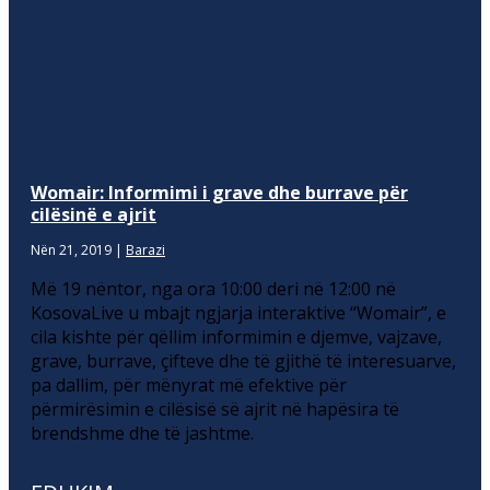
Womair: Informimi i grave dhe burrave për
cilësinë e ajrit
Nën 21, 2019
|
Barazi
Më 19 nëntor, nga ora 10:00 deri në 12:00 në
KosovaLive u mbajt ngjarja interaktive “Womair”, e
cila kishte për qëllim informimin e djemve, vajzave,
grave, burrave, çifteve dhe të gjithë të interesuarve,
pa dallim, për mënyrat më efektive për
përmirësimin e cilësisë së ajrit në hapësira të
brendshme dhe të jashtme.