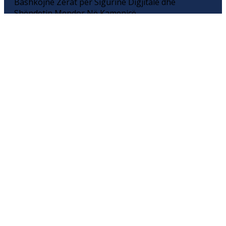
Bashkojnë Zërat për Sigurinë Digjitale dhe
Shëndetin Mendor Në Kamenicë,...
NEWSLETTER
Email Address
Regjistrohu
SITEMAP
Ballina
Historia
Privacy Policy
Lajme
Për ne
Reklamo me ne
Thellësisht
Kontakt
Dialog
Arkiva
Edukim
Barazi