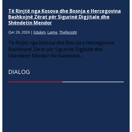
Të Rinjtë nga Kosova dhe Bosnja e Hercegovina
Bashkojnë Zërat për Sigurinë Digjitale dhe
Shëndetin Mendor
Qer 26, 2026
|
Edukim
,
Lajme
,
Thellesisht
Të Rinjtë nga Kosova dhe Bosnja e Hercegovina
Bashkojnë Zërat për Sigurinë Digjitale dhe
Shëndetin Mendor Në Kamenicë,...
DIALOG