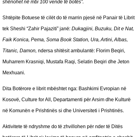
shënohet në mbi 100 vende të botës”.
Shtëpite Botuese të cilët do të marrin pjesë në Panair të Librit
tek Sheshi “Zahir Pajaziti” janë:
Dukagjini, Buzuku, Dit e Nat,
Faik Konica, Pema, Soma Book Station, Ura, Artini, Albas,
Titanic, Damon,
ndersa shitësit ambulantë: Florim Beqiri,
Muharrem Krasniqi, Mustafa Raqi, Selatin Beqiri dhe Jeton
Mexhuani.
Dita Botërore e librit mbështet nga: Bashkimi Evropian në
Kosovë, Culture for All, Departamenti për Arsim dhe Kulturë
në Komunën e Prishtinës si dhe Universiteti i Prishtinës.
Aktivitete të ndryshme do të zhvillohen për nder të Ditës