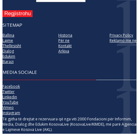
Regjistrohu
SITEMAP
Ballina
Historia
Privacy Policy
Lajme
Për ne
Reklamo me ne
Thellësisht
Kontakt
Dialog
Arkiva
Edukim
Barazi
MEDIA SOCIALE
Facebook
Twitter
Linkedin
YouTube
Vimeo
Instagram
Të gjitha të drejtat e rezervuara që nga viti 2000 Fondacioni për Informim,
Media, Dialog dhe Edukim KosovaLive (KosovaLive/KIMDE), më parë Agjencia
e Lajmeve Kosova Live (AKL).