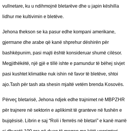
vullnetare, ku u ndihmojnë bletarëve dhe u japin këshilla
lidhur me kultivimin e bletëve.
Jehona thekson se ka pasur edhe kompani amerikane,
gjermane dhe arabe që kanë shprehur dëshirën për
bashkëpunim, pasi majti është konsideruar shumë cilësor.
Megjithëkëtë, një gjë e tillë ishte e pamundur të bëhej sivjet
pasi kushtet klimatike nuk ishin në favor të bletëve, shtoi
ajo.Tash për tash ata shesin mjaltë vetëm brenda Kosovës.
Përveç bletarisë, Jehona ndjek edhe trajnimet në MBPZHR
për trajnere në sektorin e aplikimit të granteve në fushën e
bujqësisë. Librin e saj “Roli i femrës në bletari” e kanë marrë