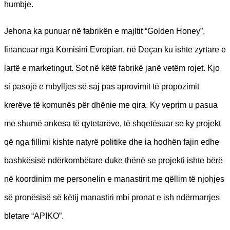
humbje.
Jehona ka punuar në fabrikën e majltit “Golden Honey”,
financuar nga Komisini Evropian, në Deçan ku ishte zyrtare e
lartë e marketingut. Sot në këtë fabrikë janë vetëm rojet. Kjo
si pasojë e mbylljes së saj pas aprovimit të propozimit
krerëve të komunës për dhënie me qira. Ky veprim u pasua
me shumë ankesa të qytetarëve, të shqetësuar se ky projekt
që nga fillimi kishte natyrë politike dhe ia hodhën fajin edhe
bashkësisë ndërkombëtare duke thënë se projekti ishte bërë
në koordinim me personelin e manastirit me qëllim të njohjes
së pronësisë së këtij manastiri mbi pronat e ish ndërmarrjes
bletare “APIKO”.