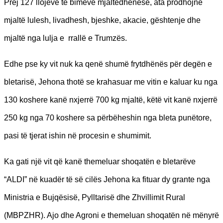
Prej 127 llojeve të bimëve mjaltëdhënëse, ata prodhojnë
mjaltë lulesh, livadhesh, bjeshke, akacie, gështenje dhe
mjaltë nga lulja e rrallë e Trumzës.
Edhe pse ky vit nuk ka qenë shumë frytdhënës për degën e
bletarisë, Jehona thotë se krahasuar me vitin e kaluar ku nga
130 koshere kanë nxjerrë 700 kg mjaltë, këtë vit kanë nxjerrë
250 kg nga 70 koshere sa përbëheshin nga bleta punëtore,
pasi të tjerat ishin në procesin e shumimit.
Ka gati një vit që kanë themeluar shoqatën e bletarëve
“ALDI” në kuadër të së cilës Jehona ka fituar dy grante nga
Ministria e Bujqësisë, Pylltarisë dhe Zhvillimit Rural
(MBPZHR). Ajo dhe Agroni e themeluan shoqatën në mënyrë