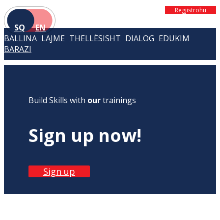
Regjistrohu
SQ
EN
BALLINA
LAJME
THELLËSISHT
DIALOG
EDUKIM
BARAZI
Build Skills with
our
trainings
Sign up now!
Sign up