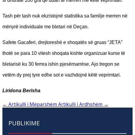
si dhuratë 100 gra që duan të merren me këtë veprimtari.
Tash për tash nuk ekzistojnë statistika sa familje merren në
mënyrë individuale me bletari në Deçan.
Safete Gacaferi, drejtoreshë e shoqatës së gruas “JETA”
thotë se para 10 vitesh shoqata kishte organizuar kurse të
bletarisë ku 30 femra ishin pjesëmarrëse. Ajo tregon se
vetëm dy prej tyre edhe sot e vazhdojnë këtë veprimtari.
Liridona Berisha
←
Artikulli i Mëparshëm
Artikulli i Ardhshëm
→
PUBLIKIME