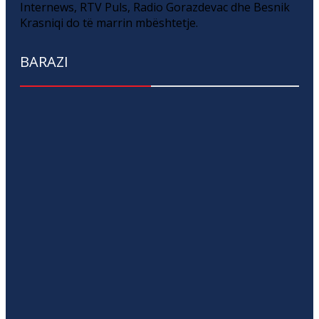
Internews, RTV Puls, Radio Gorazdevac dhe Besnik
Krasniqi do të marrin mbështetje.
BARAZI