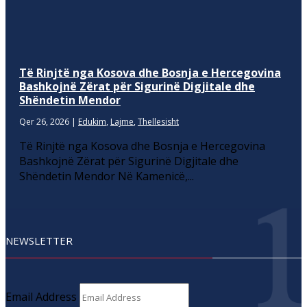
Të Rinjtë nga Kosova dhe Bosnja e Hercegovina
Bashkojnë Zërat për Sigurinë Digjitale dhe
Shëndetin Mendor
Qer 26, 2026
|
Edukim
,
Lajme
,
Thellesisht
Të Rinjtë nga Kosova dhe Bosnja e Hercegovina
Bashkojnë Zërat për Sigurinë Digjitale dhe
Shëndetin Mendor Në Kamenicë,...
NEWSLETTER
Email Address