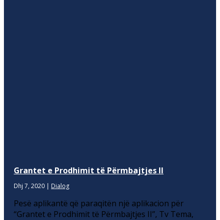
Grantet e Prodhimit të Përmbajtjes II
Dhj 7, 2020
|
Dialog
Pesë aplikantë që paraqitën një aplikacion për
“Grantet e Prodhimit të Përmbajtjes II”, Tv Tema,