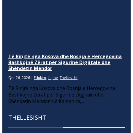
Të Rinjtë nga Kosova dhe Bosnja e Hercegovina
Bashkojnë Zërat për Sigurinë Digjitale dhe
Shëndetin Mendor
Qer 26, 2026
|
Edukim
,
Lajme
,
Thellesisht
Të Rinjtë nga Kosova dhe Bosnja e Hercegovina
Bashkojnë Zërat për Sigurinë Digjitale dhe
Shëndetin Mendor Në Kamenicë,...
THELLESISHT