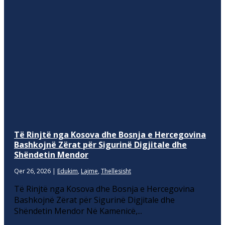
Të Rinjtë nga Kosova dhe Bosnja e Hercegovina
Bashkojnë Zërat për Sigurinë Digjitale dhe
Shëndetin Mendor
Qer 26, 2026
|
Edukim
,
Lajme
,
Thellesisht
Të Rinjtë nga Kosova dhe Bosnja e Hercegovina
Bashkojnë Zërat për Sigurinë Digjitale dhe
Shëndetin Mendor Në Kamenicë,...