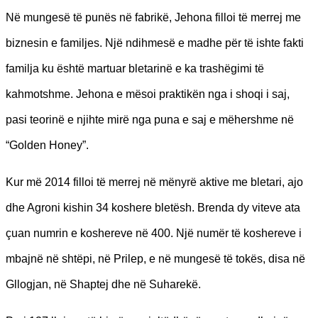
Në mungesë të punës në fabrikë, Jehona filloi të merrej me
biznesin e familjes. Një ndihmesë e madhe për të ishte fakti
familja ku është martuar bletarinë e ka trashëgimi të
kahmotshme. Jehona e mësoi praktikën nga i shoqi i saj,
pasi teorinë e njihte mirë nga puna e saj e mëhershme në
“Golden Honey”.
Kur më 2014 filloi të merrej në mënyrë aktive me bletari, ajo
dhe Agroni kishin 34 koshere bletësh. Brenda dy viteve ata
çuan numrin e koshereve në 400. Një numër të koshereve i
mbajnë në shtëpi, në Prilep, e në mungesë të tokës, disa në
Gllogjan, në Shaptej dhe në Suharekë.