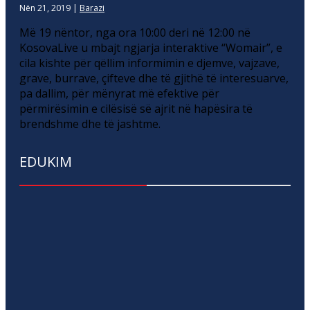
Nën 21, 2019
|
Barazi
Më 19 nëntor, nga ora 10:00 deri në 12:00 në
KosovaLive u mbajt ngjarja interaktive “Womair”, e
cila kishte për qëllim informimin e djemve, vajzave,
grave, burrave, çifteve dhe të gjithë të interesuarve,
pa dallim, për mënyrat më efektive për
përmirësimin e cilësisë së ajrit në hapësira të
brendshme dhe të jashtme.
EDUKIM