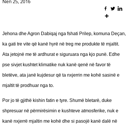
Nën 25, 2016
Jehona dhe Agron Dabiqaj nga fshati Prilep, komuna Deçan,
ka gati tre vite që kanë hyrë në treg me produkte të mjaltit.
Ata jetojnë me të ardhurat e siguruara nga kjo punë. Edhe
pse sivjet kushtet klimatike nuk kanë qenë në favor të
bletëve, ata janë kujdesur që ta nxjerrin me kohë sasinë e
mjaltit të prodhuar nga to.
Por jo të gjithë kishin fatin e tyre. Shumë bletarë, duke
shpresuar në përmirësimin e kushteve atmosferike, nuk e
kanë nxjerrë mjaltin me kohë dhe si pasojë kanë dalë në