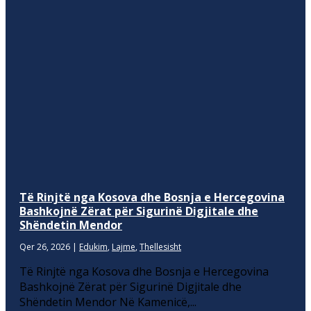
Të Rinjtë nga Kosova dhe Bosnja e Hercegovina
Bashkojnë Zërat për Sigurinë Digjitale dhe
Shëndetin Mendor
Qer 26, 2026
|
Edukim
,
Lajme
,
Thellesisht
Të Rinjtë nga Kosova dhe Bosnja e Hercegovina
Bashkojnë Zërat për Sigurinë Digjitale dhe
Shëndetin Mendor Në Kamenicë,...