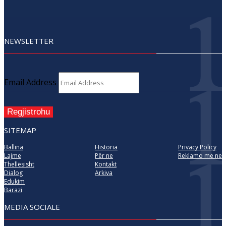
NEWSLETTER
Email Address
Regjistrohu
SITEMAP
Ballina
Historia
Privacy Policy
Lajme
Për ne
Reklamo me ne
Thellësisht
Kontakt
Dialog
Arkiva
Edukim
Barazi
MEDIA SOCIALE