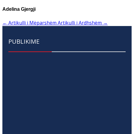
Adelina Gjergji
←
Artikulli i Mëparshëm
Artikulli i Ardhshëm
→
PUBLIKIME