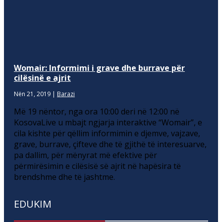
Womair: Informimi i grave dhe burrave për
cilësinë e ajrit
Nën 21, 2019
|
Barazi
Më 19 nëntor, nga ora 10:00 deri në 12:00 në
KosovaLive u mbajt ngjarja interaktive “Womair”, e
cila kishte për qëllim informimin e djemve, vajzave,
grave, burrave, çifteve dhe të gjithë të interesuarve,
pa dallim, për mënyrat më efektive për
përmirësimin e cilësisë së ajrit në hapësira të
brendshme dhe të jashtme.
EDUKIM