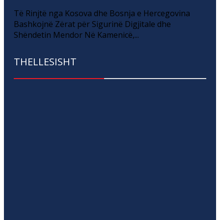
Të Rinjtë nga Kosova dhe Bosnja e Hercegovina
Bashkojnë Zërat për Sigurinë Digjitale dhe
Shëndetin Mendor Në Kamenicë,...
THELLESISHT