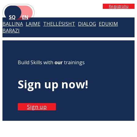
Regjistrohu
SQ
EN
BALLINA
LAJME
THELLËSISHT
DIALOG
EDUKIM
BARAZI
Build Skills with
our
trainings
Sign up now!
Sign up