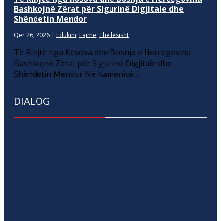
Bashkojnë Zërat për Sigurinë Digjitale dhe
Shëndetin Mendor
Qer 26, 2026
|
Edukim
,
Lajme
,
Thellesisht
Të Rinjtë nga Kosova dhe Bosnja e Hercegovina
Bashkojnë Zërat për Sigurinë Digjitale dhe
Shëndetin Mendor Në Kamenicë,...
DIALOG