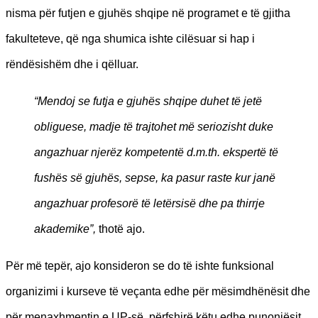
nisma për futjen e gjuhës shqipe në programet e të gjitha
fakulteteve, që nga shumica ishte cilësuar si hap i
rëndësishëm dhe i qëlluar.
“Mendoj se futja e gjuhës shqipe duhet të jetë
obliguese, madje të trajtohet më seriozisht duke
angazhuar njerëz kompetentë d.m.th. ekspertë të
fushës së gjuhës, sepse, ka pasur raste kur janë
angazhuar profesorë të letërsisë dhe pa thirrje
akademike”,
thotë ajo.
Për më tepër, ajo konsideron se do të ishte funksional
organizimi i kurseve të veçanta edhe për mësimdhënësit dhe
për menaxhmentin e UP-së, përfshirë këtu edhe punonjësit