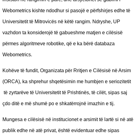
Webometrics kishte ndodhur si pasojë e përfshirjes edhe të
Universitetit të Mitrovicës në këtë rangim. Ndryshe, UP
vazhdon ta konsiderojë të gabueshme matjen e cilësisë
përmes algoritmeve robotike, që e ka bërë databaza
Webometrics.
Kohëve të fundit, Organizata për Rritjen e Cilësisë në Arsim
(ORCA), ka shprehur shqetësimin me humbjen e seriozitetit
të zyrtarëve të Universitetit të Prishtinës, të cilët, sipas saj
çdo ditë e më shumë po e shkatërrojnë imazhin e tij.
Mungesa e cilësisë në institucionet e arsimit të lartë si në atë
publik edhe në atë privat, është evidentuar edhe sipas