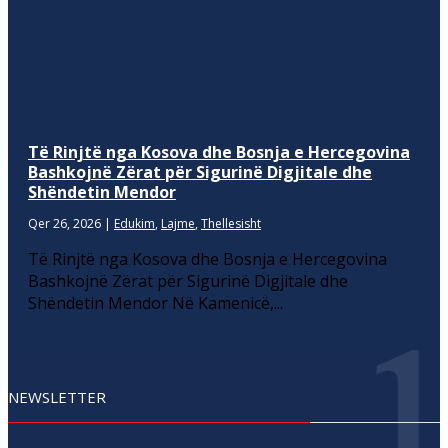
Të Rinjtë nga Kosova dhe Bosnja e Hercegovina
Bashkojnë Zërat për Sigurinë Digjitale dhe
Shëndetin Mendor
Qer 26, 2026
|
Edukim
,
Lajme
,
Thellesisht
Të Rinjtë nga Kosova dhe Bosnja e Hercegovina
Bashkojnë Zërat për Sigurinë Digjitale dhe
Shëndetin Mendor Në Kamenicë,...
NEWSLETTER