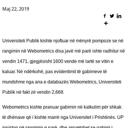
Maj 22, 2019
Universiteti Publik kishte njoftuar në mënyrë pompoze se në
rangimin në Webometrics disa javë më parë ishte radhitur në
vendin 1471, gjegjësisht 1600 vende më lartë se vitin e
kaluar. Në ndërkohë, pas evidentimit të gabimeve të
mundshme nga ana e databazës Webometrics, Universiteti
Publik në fakt zë vendin 2,668.
Webometrics kishte pranuar gabimin në kalkulim për shkak
të dhënave që i kishte marrë nga Universitet i Prishtinës. UP
insiston në rangimin e parë, dhe arsyetohet se gabimi i