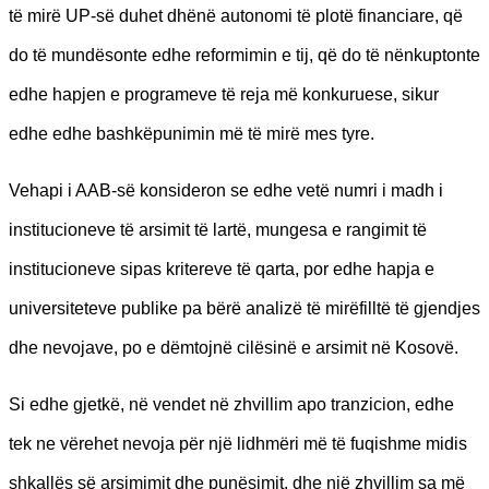
të mirë UP-së duhet dhënë autonomi të plotë financiare, që
do të mundësonte edhe reformimin e tij, që do të nënkuptonte
edhe hapjen e programeve të reja më konkuruese, sikur
edhe edhe bashkëpunimin më të mirë mes tyre.
Vehapi i AAB-së konsideron se edhe vetë numri i madh i
institucioneve të arsimit të lartë, mungesa e rangimit të
institucioneve sipas kritereve të qarta, por edhe hapja e
universiteteve publike pa bërë analizë të mirëfilltë të gjendjes
dhe nevojave, po e dëmtojnë cilësinë e arsimit në Kosovë.
Si edhe gjetkë, në vendet në zhvillim apo tranzicion, edhe
tek ne vërehet nevoja për një lidhmëri më të fuqishme midis
shkallës së arsimimit dhe punësimit, dhe një zhvillim sa më