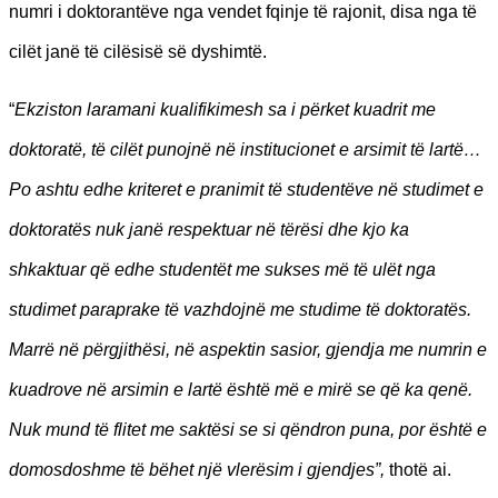
numri i doktorantëve nga vendet fqinje të rajonit, disa nga të
cilët janë të cilësisë së dyshimtë.
“
Ekziston laramani kualifikimesh sa i përket kuadrit me
doktoratë, të cilët punojnë në institucionet e arsimit të lartë…
Po ashtu edhe kriteret e pranimit të studentëve në studimet e
doktoratës nuk janë respektuar në tërësi dhe kjo ka
shkaktuar që edhe studentët me sukses më të ulët nga
studimet paraprake të vazhdojnë me studime të doktoratës.
Marrë në përgjithësi, në aspektin sasior, gjendja me numrin e
kuadrove në arsimin e lartë është më e mirë se që ka qenë.
Nuk mund të flitet me saktësi se si qëndron puna, por është e
domosdoshme të bëhet një vlerësim i gjendjes”,
thotë ai.