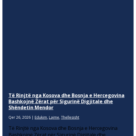
Të Rinjtë nga Kosova dhe Bosnja e Hercegovina
Bashkojnë Zërat për Sigurinë Digjitale dhe
Shëndetin Mendor
Qer 26, 2026
|
Edukim
,
Lajme
,
Thellesisht
Të Rinjtë nga Kosova dhe Bosnja e Hercegovina
Bashkojnë Zërat për Sigurinë Digjitale dhe