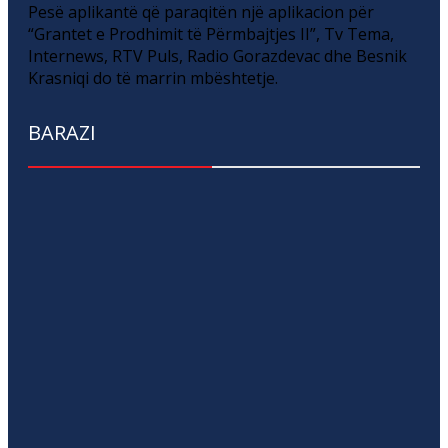
Pesë aplikantë që paraqitën një aplikacion për
“Grantet e Prodhimit të Përmbajtjes II”, Tv Tema,
Internews, RTV Puls, Radio Gorazdevac dhe Besnik
Krasniqi do të marrin mbështetje.
BARAZI