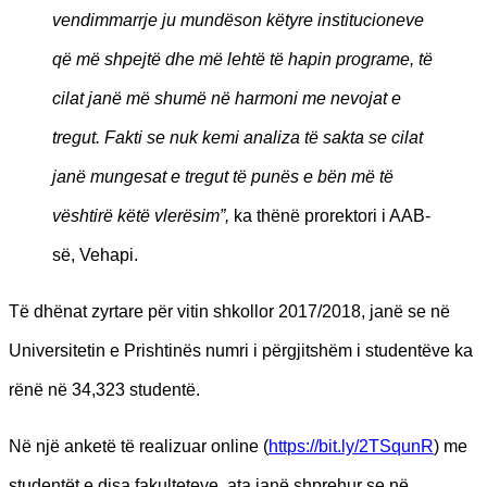
vendimmarrje ju mundëson këtyre institucioneve
që më shpejtë dhe më lehtë të hapin programe, të
cilat janë më shumë në harmoni me nevojat e
tregut. Fakti se nuk kemi analiza të sakta se cilat
janë mungesat e tregut të punës e bën më të
vështirë këtë vlerësim”,
ka thënë prorektori i AAB-
së, Vehapi.
Të dhënat zyrtare për vitin shkollor 2017/2018, janë se në
Universitetin e Prishtinës numri i përgjitshëm i studentëve ka
rënë në 34,323 studentë.
Në një anketë të realizuar online (
https://bit.ly/2TSqunR
) me
studentët e disa fakulteteve, ata janë shprehur se në