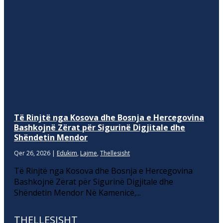
Të Rinjtë nga Kosova dhe Bosnja e Hercegovina
Bashkojnë Zërat për Sigurinë Digjitale dhe
Shëndetin Mendor
Qer 26, 2026
|
Edukim
,
Lajme
,
Thellesisht
Të Rinjtë nga Kosova dhe Bosnja e Hercegovina
Bashkojnë Zërat për Sigurinë Digjitale dhe
Shëndetin Mendor Në Kamenicë,...
THELLESISHT