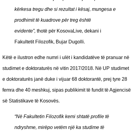
kërkesa tregu dhe si rezultat i kësaj, mungesa e
prodhimit të kuadrove për treg është
evidente”,
thotë për KosovaLive
,
dekani i
Fakultetit Filozofik, Bujar Dugolli.
Këtë e ilustron edhe numri i ulët i kandidatëve të pranuar në
studimet e doktoraturës në vitin 2017/2018. Në UP studimet
e doktoraturës janë duke i vijuar 68 doktorantë, prej tyre 28
femra dhe 40 meshkuj, sipas publikimit të fundit të Agjencisë
së Statistikave të Kosovës.
“Në Fakultetin Filozofik kemi shtatë profile të
ndryshme, mirëpo vetëm një ka studime të