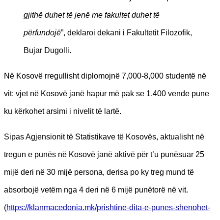
gjithë duhet të jenë me fakultet duhet të
përfundojë
”, deklaroi dekani i Fakultetit Filozofik,
Bujar Dugolli.
Në Kosovë rregullisht diplomojnë 7,000-8,000 studentë në
vit: vjet në Kosovë janë hapur më pak se 1,400 vende pune
ku kërkohet arsimi i nivelit të lartë.
Sipas Agjensionit të Statistikave të Kosovës, aktualisht në
tregun e punës në Kosovë janë aktivë për t’u punësuar 25
mijë deri në 30 mijë persona, derisa po ky treg mund të
absorbojë vetëm nga 4 deri në 6 mijë punëtorë në vit.
(
https://klanmacedonia.mk/prishtine-dita-e-punes-shenohet-