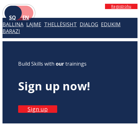
Regjistrohu
SQ
EN
BALLINA
LAJME
THELLËSISHT
DIALOG
EDUKIM
BARAZI
Build Skills with
our
trainings
Sign up now!
Sign up