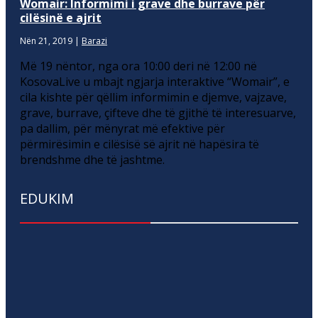
Womair: Informimi i grave dhe burrave për
cilësinë e ajrit
Nën 21, 2019
|
Barazi
Më 19 nëntor, nga ora 10:00 deri në 12:00 në
KosovaLive u mbajt ngjarja interaktive “Womair”, e
cila kishte për qëllim informimin e djemve, vajzave,
grave, burrave, çifteve dhe të gjithë të interesuarve,
pa dallim, për mënyrat më efektive për
përmirësimin e cilësisë së ajrit në hapësira të
brendshme dhe të jashtme.
EDUKIM