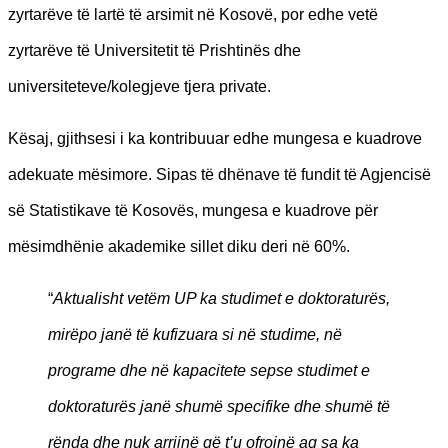
zyrtarëve të lartë të arsimit në Kosovë, por edhe vetë
zyrtarëve të Universitetit të Prishtinës dhe
universiteteve/kolegjeve tjera private.
Kësaj, gjithsesi i ka kontribuuar edhe mungesa e kuadrove
adekuate mësimore. Sipas të dhënave të fundit të Agjencisë
së Statistikave të Kosovës, mungesa e kuadrove për
mësimdhënie akademike sillet diku deri në 60%.
“
Aktualisht vetëm UP ka studimet e doktoraturës,
mirëpo janë të kufizuara si në studime, në
programe dhe në kapacitete sepse studimet e
doktoraturës janë shumë specifike dhe shumë të
rënda dhe nuk arrijnë që t’u ofrojnë aq sa ka