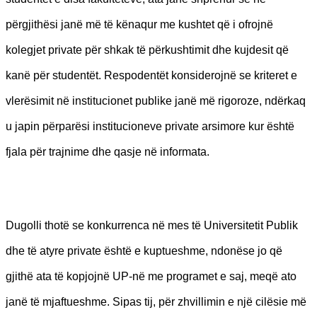
përgjithësi janë më të kënaqur me kushtet që i ofrojnë
kolegjet private për shkak të përkushtimit dhe kujdesit që
kanë për studentët. Respodentët konsiderojnë se kriteret e
vlerësimit në institucionet publike janë më rigoroze, ndërkaq
u japin përparësi institucioneve private arsimore kur është
fjala për trajnime dhe qasje në informata.
Dugolli thotë se konkurrenca në mes të Universitetit Publik
dhe të atyre private është e kuptueshme, ndonëse jo që
gjithë ata të kopjojnë UP-në me programet e saj, meqë ato
janë të mjaftueshme. Sipas tij, për zhvillimin e një cilësie më