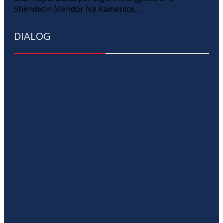
Shëndetin Mendor Në Kamenicë,...
DIALOG