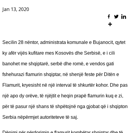
Jan 13, 2020
Secilin 28 nëntor, administrata komunale e Bujanocit, qytet
ky afër vijës kufitare mes Kosovës dhe Serbisë, e i cili
banohet me shqiptarë, serbë dhe romë, e vendos gati
fshehurazi flamurin shqiptar, në shenjë feste për Ditën e
Flamurit, kryesisht në një interval të shkurtër kohor. Dhe pas
një apo dy orëve, të njëjtit e heqin prapë flamurin kuq e zi,
për të pasur një shans të shpëtojnë nga gjobat që i shqipton
Serbia nëpërmjet autoriteteve të saj.
Dënimi për përdorimin e flamurit kombëtar shqiptar dhe të