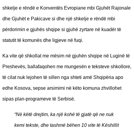
shkelje e rëndë e Konventës Evropiane mbi Gjuhët Rajonale
dhe Gjuhët e Pakicave si dhe një shkelje e rëndë mbi
përdorimin e gjuhës shqipe si gjuhë zyrtare në kuadër të
statutit të komunës dhe ligjeve në fuqi.
Ka vite që shkollat me mësim në gjuhën shqipe në Luginë të
Preshevës, ballafaqohen me mungesën e teksteve shkollore,
të cilat nuk lejohen të sillen nga shteti amë Shqipëria apo
edhe Kosova, sepse arsimimi në këto komuna zhvillohet
sipas plan-programeve të Serbisë.
“Në këtë drejtim, ka një kohë të gjatë që ne nuk
kemi tekste, dhe tashmë bëhen 10 vite të Këshillit