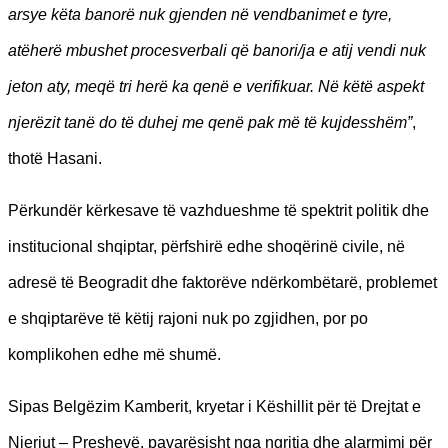
arsye këta banorë nuk gjenden në vendbanimet e tyre,
atëherë mbushet procesverbali që banori/ja e atij vendi nuk
jeton aty, meqë tri herë ka qenë e verifikuar. Në këtë aspekt
njerëzit tanë do të duhej me qenë pak më të kujdesshëm”
,
thotë Hasani.
Përkundër kërkesave të vazhdueshme të spektrit politik dhe
institucional shqiptar, përfshirë edhe shoqërinë civile, në
adresë të Beogradit dhe faktorëve ndërkombëtarë, problemet
e shqiptarëve të këtij rajoni nuk po zgjidhen, por po
komplikohen edhe më shumë.
Sipas Belgëzim Kamberit, kryetar i Këshillit për të Drejtat e
Njeriut – Preshevë, pavarësisht nga ngritja dhe alarmimi për