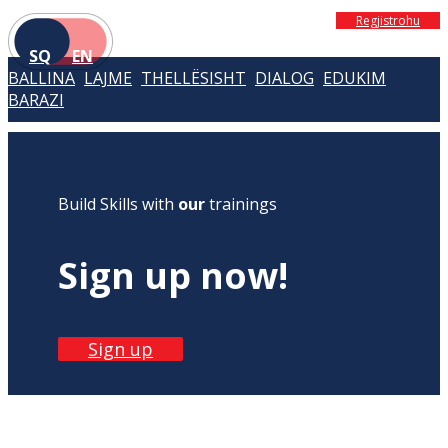
Regjistrohu
SQ
EN
BALLINA
LAJME
THELLËSISHT
DIALOG
EDUKIM
BARAZI
Build Skills with
our
trainings
Sign up now!
Sign up