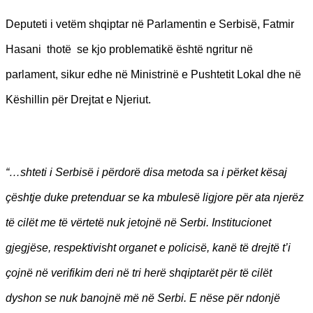
Deputeti i vetëm shqiptar në Parlamentin e Serbisë, Fatmir
Hasani thotë se kjo problematikë është ngritur në
parlament, sikur edhe në Ministrinë e Pushtetit Lokal dhe në
Këshillin për Drejtat e Njeriut.
“…shteti i Serbisë i përdorë disa metoda sa i përket kësaj
çështje duke pretenduar se ka mbulesë ligjore për ata njerëz
të cilët me të vërtetë nuk jetojnë në Serbi. Institucionet
gjegjëse, respektivisht organet e policisë, kanë të drejtë t’i
çojnë në verifikim deri në tri herë shqiptarët për të cilët
dyshon se nuk banojnë më në Serbi. E nëse për ndonjë