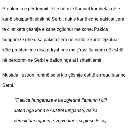
Problemin e përdorimit të lirshëm të flamurit kombëtar që e
kanë shqiptarët etnik në Serbi, nuk e kanë edhe pakicat tjera
të cilat këtë çështje e kanë zgjidhur me kohë. Pakica
hungareze dhe disa pakica tjera në Serbi e kanë tejkaluar
këtë problem me disa ndryshime me ç’rast flamurin që është
në përdorim në Serbi e dallon nga ai i shtetit amë.
Mustafa ilustron ironinë se si kjo çështje është e rregulluar në
Serbi.
“Pakica hungareze e ka zgjedhë flamurin i cili
daton nga koha e AustroHungarisë, që ka
përcaktuar rajonin e Vojvodinës si pjesë të saj,