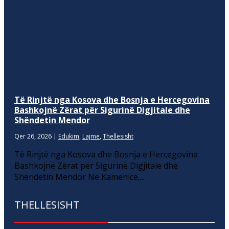
Të Rinjtë nga Kosova dhe Bosnja e Hercegovina
Bashkojnë Zërat për Sigurinë Digjitale dhe
Shëndetin Mendor
Qer 26, 2026
|
Edukim
,
Lajme
,
Thellesisht
Të Rinjtë nga Kosova dhe Bosnja e Hercegovina
Bashkojnë Zërat për Sigurinë Digjitale dhe
Shëndetin Mendor Në Kamenicë,...
THELLESISHT