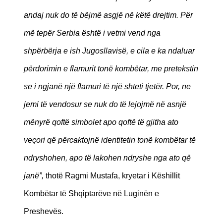
andaj nuk do të bëjmë asgjë në këtë drejtim. Për
më tepër Serbia është i vetmi vend nga
shpërbërja e ish Jugosllavisë, e cila e ka ndaluar
përdorimin e flamurit tonë kombëtar, me pretekstin
se i ngjanë një flamuri të një shteti tjetër. Por, ne
jemi të vendosur se nuk do të lejojmë në asnjë
mënyrë qoftë simbolet apo qoftë të gjitha ato
veçori që përcaktojnë identitetin tonë kombëtar të
ndryshohen, apo të lakohen ndryshe nga ato që
janë”,
thotë Ragmi Mustafa, kryetar i Këshillit
Kombëtar të Shqiptarëve në Luginën e
Preshevës.