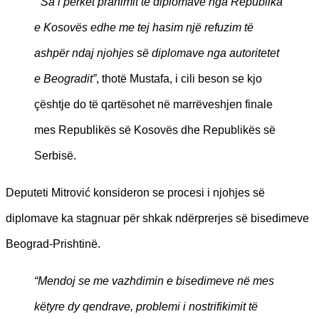
“Sa i përket pranimit të diplomave nga Republika
e Kosovës edhe me tej hasim një refuzim të
ashpër ndaj njohjes së diplomave nga autoritetet
e Beogradit”
, thotë Mustafa, i cili beson se kjo
çështje do të qartësohet në marrëveshjen finale
mes Republikës së Kosovës dhe Republikës së
Serbisë.
Deputeti Mitrović konsideron se procesi i njohjes së
diplomave ka stagnuar për shkak ndërprerjes së bisedimeve
Beograd-Prishtinë.
“Mendoj se me vazhdimin e bisedimeve në mes
këtyre dy qendrave, problemi i nostrifikimit të