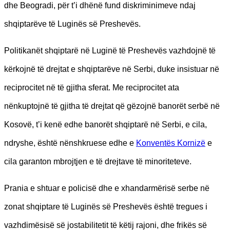
dhe Beogradi, për t’i dhënë fund diskriminimeve ndaj
shqiptarëve të Luginës së Preshevës.
Politikanët shqiptarë në Luginë të Preshevës vazhdojnë të
kërkojnë të drejtat e shqiptarëve në Serbi, duke insistuar në
reciprocitet në të gjitha sferat. Me reciprocitet ata
nënkuptojnë të gjitha të drejtat që gëzojnë banorët serbë në
Kosovë, t’i kenë edhe banorët shqiptarë në Serbi, e cila,
ndryshe, është nënshkruese edhe e
Konventës Kornizë
e
cila garanton mbrojtjen e të drejtave të minoriteteve.
Prania e shtuar e policisë dhe e xhandarmërisë serbe në
zonat shqiptare të Luginës së Preshevës është tregues i
vazhdimësisë së jostabilitetit të këtij rajoni, dhe frikës së