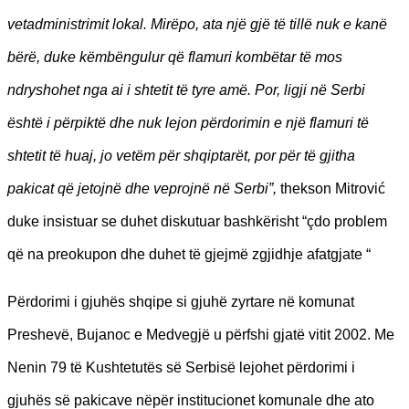
vetadministrimit lokal. Mirëpo, ata një gjë të tillë nuk e kanë
bërë, duke këmbëngulur që flamuri kombëtar të mos
ndryshohet nga ai i shtetit të tyre amë. Por, ligji në Serbi
është i përpiktë dhe nuk lejon përdorimin e një flamuri të
shtetit të huaj, jo vetëm për shqiptarët, por për të gjitha
pakicat që jetojnë dhe veprojnë në Serbi”,
thekson Mitrović
duke insistuar se duhet diskutuar bashkërisht “çdo problem
që na preokupon dhe duhet të gjejmë zgjidhje afatgjate “
Përdorimi i gjuhës shqipe si gjuhë zyrtare në komunat
Preshevë, Bujanoc e Medvegjë u përfshi gjatë vitit 2002. Me
Nenin 79 të Kushtetutës së Serbisë lejohet përdorimi i
gjuhës së pakicave nëpër institucionet komunale dhe ato