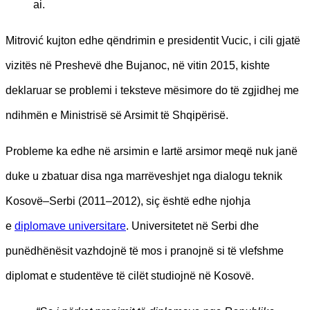
ai.
Mitrović kujton edhe qëndrimin e presidentit Vucic, i cili gjatë
vizitës në Preshevë dhe Bujanoc, në vitin 2015, kishte
deklaruar se problemi i teksteve mësimore do të zgjidhej me
ndihmën e Ministrisë së Arsimit të Shqipërisë.
Probleme ka edhe në arsimin e lartë arsimor meqë nuk janë
duke u zbatuar disa nga marrëveshjet nga dialogu teknik
Kosovë–Serbi (2011–2012), siç është edhe njohja
e
diplomave universitare
. Universitetet në Serbi dhe
punëdhënësit vazhdojnë të mos i pranojnë si të vlefshme
diplomat e studentëve të cilët studiojnë në Kosovë.