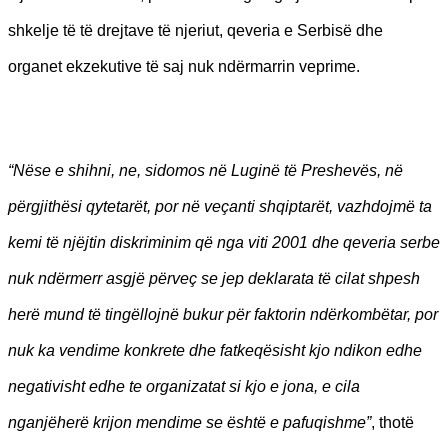
shkelje të të drejtave të njeriut, qeveria e Serbisë dhe
organet ekzekutive të saj nuk ndërmarrin veprime.
“Nëse e shihni, ne, sidomos në Luginë të Preshevës, në
përgjithësi qytetarët, por në veçanti shqiptarët, vazhdojmë ta
kemi të njëjtin diskriminim që nga viti 2001 dhe qeveria serbe
nuk ndërmerr asgjë përveç se jep deklarata të cilat shpesh
herë mund të tingëllojnë bukur për faktorin ndërkombëtar, por
nuk ka vendime konkrete dhe fatkeqësisht kjo ndikon edhe
negativisht edhe te organizatat si kjo e jona, e cila
nganjëherë krijon mendime se është e pafuqishme”
, thotë