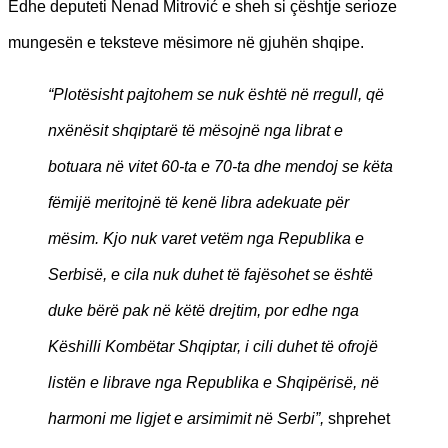
Edhe deputeti Nenad Mitrović e sheh si çështje serioze
mungesën e teksteve mësimore në gjuhën shqipe.
“Plotësisht pajtohem se nuk është në rregull, që
nxënësit shqiptarë të mësojnë nga librat e
botuara në vitet 60-ta e 70-ta dhe mendoj se këta
fëmijë meritojnë të kenë libra adekuate për
mësim. Kjo nuk varet vetëm nga Republika e
Serbisë, e cila nuk duhet të fajësohet se është
duke bërë pak në këtë drejtim, por edhe nga
Këshilli Kombëtar Shqiptar, i cili duhet të ofrojë
listën e librave nga Republika e Shqipërisë, në
harmoni me ligjet e arsimimit në Serbi”,
shprehet