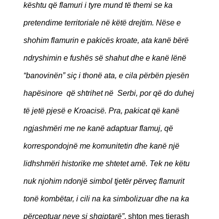
kështu që flamuri i tyre mund të themi se ka
pretendime territoriale në këtë drejtim. Nëse e
shohim flamurin e pakicës kroate, ata kanë bërë
ndryshimin e fushës së shahut dhe e kanë lënë
“banovinën” siç i thonë ata, e cila përbën pjesën
hapësinore që shtrihet në Serbi, por që do duhej
të jetë pjesë e Kroacisë. Pra, pakicat që kanë
ngjashmëri me ne kanë adaptuar flamuj, që
korrespondojnë me komunitetin dhe kanë një
lidhshmëri historike me shtetet amë. Tek ne këtu
nuk njohim ndonjë simbol tjetër përveç flamurit
tonë kombëtar, i cili na ka simbolizuar dhe na ka
përceptuar neve si shqiptarë”
, shton mes tjerash