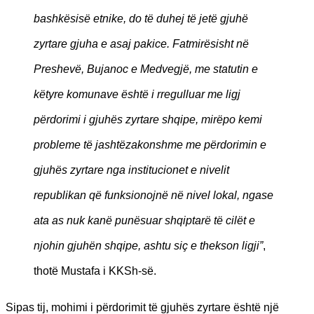
bashkësisë etnike, do të duhej të jetë gjuhë
zyrtare gjuha e asaj pakice. Fatmirësisht në
Preshevë, Bujanoc e Medvegjë, me statutin e
këtyre komunave është i rregulluar me ligj
përdorimi i gjuhës zyrtare shqipe, mirëpo kemi
probleme të jashtëzakonshme me përdorimin e
gjuhës zyrtare nga institucionet e nivelit
republikan që funksionojnë në nivel lokal, ngase
ata as nuk kanë punësuar shqiptarë të cilët e
njohin gjuhën shqipe, ashtu siç e thekson ligji”
,
thotë Mustafa i KKSh-së.
Sipas tij, mohimi i përdorimit të gjuhës zyrtare është një