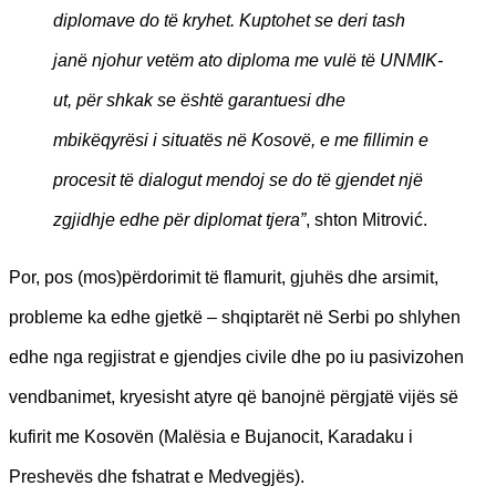
diplomave do të kryhet. Kuptohet se deri tash
janë njohur vetëm ato diploma me vulë të UNMIK-
ut, për shkak se është garantuesi dhe
mbikëqyrësi i situatës në Kosovë, e me fillimin e
procesit të dialogut mendoj se do të gjendet një
zgjidhje edhe për diplomat tjera”
, shton Mitrović.
Por, pos (mos)përdorimit të flamurit, gjuhës dhe arsimit,
probleme ka edhe gjetkë – shqiptarët në Serbi po shlyhen
edhe nga regjistrat e gjendjes civile dhe po iu pasivizohen
vendbanimet, kryesisht atyre që banojnë përgjatë vijës së
kufirit me Kosovën (Malësia e Bujanocit, Karadaku i
Preshevës dhe fshatrat e Medvegjës).