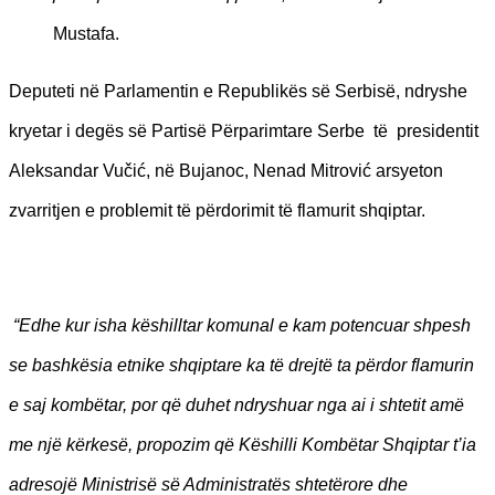
Mustafa.
Deputeti në Parlamentin e Republikës së Serbisë, ndryshe
kryetar i degës së Partisë Përparimtare Serbe të presidentit
Aleksandar Vučić, në Bujanoc, Nenad Mitrović arsyeton
zvarritjen e problemit të përdorimit të flamurit shqiptar.
“Edhe kur isha këshilltar komunal e kam potencuar shpesh
se bashkësia etnike shqiptare ka të drejtë ta përdor flamurin
e saj kombëtar, por që duhet ndryshuar nga ai i shtetit amë
me një kërkesë, propozim që Këshilli Kombëtar Shqiptar t’ia
adresojë Ministrisë së Administratës shtetërore dhe