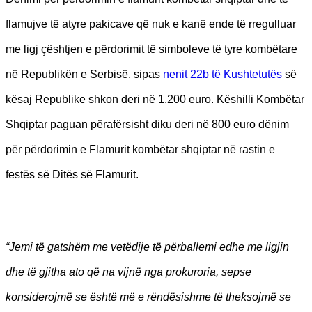
flamujve të atyre pakicave që nuk e kanë ende të rregulluar
me ligj çështjen e përdorimit të simboleve të tyre kombëtare
në Republikën e Serbisë, sipas
nenit 22b të Kushtetutës
së
kësaj Republike shkon deri në 1.200 euro. Këshilli Kombëtar
Shqiptar paguan përafërsisht diku deri në 800 euro dënim
për përdorimin e Flamurit kombëtar shqiptar në rastin e
festës së Ditës së Flamurit.
“Jemi të gatshëm me vetëdije të përballemi edhe me ligjin
dhe të gjitha ato që na vijnë nga prokuroria, sepse
konsiderojmë se është më e rëndësishme të theksojmë se