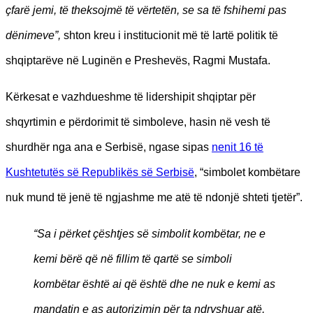
çfarë jemi, të theksojmë të vërtetën, se sa të fshihemi pas
dënimeve”,
shton kreu i institucionit më të lartë politik të
shqiptarëve në Luginën e Preshevës, Ragmi Mustafa.
Kërkesat e vazhdueshme të lidershipit shqiptar për
shqyrtimin e përdorimit të simboleve, hasin në vesh të
shurdhër nga ana e Serbisë, ngase sipas
nenit 16 të
Kushtetutës së Republikës së Serbisë
, “simbolet kombëtare
nuk mund të jenë të ngjashme me atë të ndonjë shteti tjetër”.
“Sa i përket çështjes së simbolit kombëtar, ne e
kemi bërë që në fillim të qartë se simboli
kombëtar është ai që është dhe ne nuk e kemi as
mandatin e as autorizimin për ta ndryshuar atë,