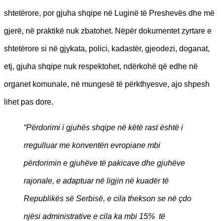
shtetërore, por gjuha shqipe në Luginë të Preshevës dhe më
gjerë, në praktikë nuk zbatohet. Nëpër dokumentet zyrtare e
shtetërore si në gjykata, polici, kadastër, gjeodezi, doganat,
etj, gjuha shqipe nuk respektohet, ndërkohë që edhe në
organet komunale, në mungesë të përkthyesve, ajo shpesh
lihet pas dore.
“Përdorimi i gjuhës shqipe në këtë rast është i
rregulluar me konventën evropiane mbi
përdorimin e gjuhëve të pakicave dhe gjuhëve
rajonale, e adaptuar në ligjin në kuadër të
Republikës së Serbisë, e cila thekson se në çdo
njësi administrative e cila ka mbi 15% të