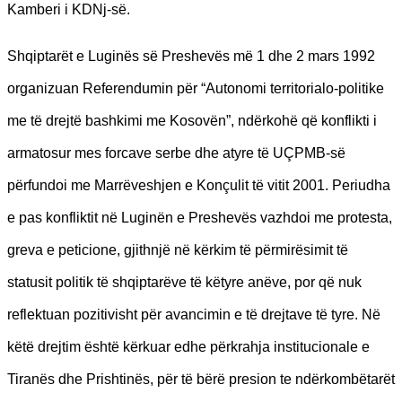
Kamberi i KDNj-së.
Shqiptarët e Luginës së Preshevës më 1 dhe 2 mars 1992
organizuan Referendumin për “Autonomi territorialo-politike
me të drejtë bashkimi me Kosovën”, ndërkohë që konflikti i
armatosur mes forcave serbe dhe atyre të UÇPMB-së
përfundoi me Marrëveshjen e Konçulit të vitit 2001. Periudha
e pas konfliktit në Luginën e Preshevës vazhdoi me protesta,
greva e peticione, gjithnjë në kërkim të përmirësimit të
statusit politik të shqiptarëve të këtyre anëve, por që nuk
reflektuan pozitivisht për avancimin e të drejtave të tyre. Në
këtë drejtim është kërkuar edhe përkrahja institucionale e
Tiranës dhe Prishtinës, për të bërë presion te ndërkombëtarët