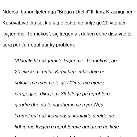
Ndërsa, banori tjetër nga “Bregu i Diellit” II, Idriz Krasniqi për
KosovaLive tha se, kjo lagje është në pritje që 20 vite për
kyçjen me “Termokos”, siç tregon ai, duhen edhe disa vite të
tjera për t’u rregulluar ky problem.
“Aktualisht nuk jemi të kyçur me “Termokos”, që
20 vite kemi pritur. Kemi bërë mbledhje në
shkollën e mesme të ulet “Iliria” me njerëz
përgjegjës, diku jemi 36 blloqe pa ngrohtore
qendre dhe do të ngrohemi me rrym. Nga
“Temokos” nuk kemi pasur kontakte direkte në
lidhje me kyçjen e ngrohtoreve qendrore në këtë