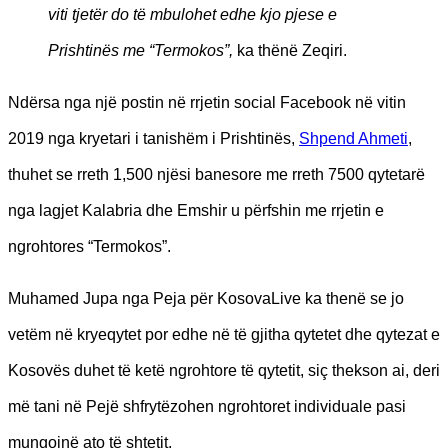
viti tjetër do të mbulohet edhe kjo pjese e
Prishtinës me “Termokos”,
ka thënë Zeqiri.
Ndërsa nga një postin në rrjetin social Facebook në vitin
2019 nga kryetari i tanishëm i Prishtinës,
Shpend Ahmeti
,
thuhet se rreth 1,500 njësi banesore me rreth 7500 qytetarë
nga lagjet Kalabria dhe Emshir u përfshin me rrjetin e
ngrohtores “Termokos”.
Muhamed Jupa nga Peja për KosovaLive ka thenë se jo
vetëm në kryeqytet por edhe në të gjitha qytetet dhe qytezat e
Kosovës duhet të ketë ngrohtore të qytetit, siç thekson ai, deri
më tani në Pejë shfrytëzohen ngrohtoret individuale pasi
mungojnë ato të shtetit.