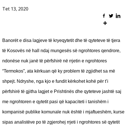
Tet 13, 2020
Banorët e disa lagjeve të kryeqytetit dhe të qyteteve të tjera
të Kosovës në hall ndaj mungesës së ngrohtores qendrore,
ndonëse nuk janë të përfshirë në rrjetin e ngrohtores
“Termokos”, ata kërkuan që ky problem të zgjidhet sa më
shpejt. Ndryshe, nga kjo e fundit kërkohet kohë për t’i
përfshirë të gjitha lagjet e Prishtinës dhe qyteteve jashtë saj
me ngrohtoren e qytetit pasi që kapaciteti i tanishëm i
kompanisë publike komunale nuk është i mjaftueshëm, kurse
sipas analistëve po të zgjerohej rrjeti i ngrohtores së qytetit