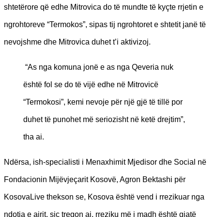
shtetërore që edhe Mitrovica do të mundte të kyçte rrjetin e
ngrohtoreve “Termokos”, sipas tij ngrohtoret e shtetit janë të
nevojshme dhe Mitrovica duhet t’i aktivizoj.
“As nga komuna jonë e as nga Qeveria nuk
është fol se do të vijë edhe në Mitrovicë
“Termokosi”, kemi nevoje për një gjë të tillë por
duhet të punohet më seriozisht në ketë drejtim”,
tha ai.
Ndërsa, ish-specialisti i Menaxhimit Mjedisor dhe Social në
Fondacionin Mijëvjeçarit Kosovë, Agron Bektashi për
KosovaLive thekson se, Kosova është vend i rrezikuar nga
ndotja e ajrit, siç tregon ai, rreziku më i madh është gjatë