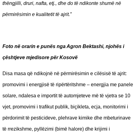
thëngjilli, druri, nafta, etj., dhe do të ndikonte shumë në
përmirësimin e kualitetit të ajrit.”
Foto në orarin e punës nga Agron Bektashi, njohës i
çështjeve mjedisore për Kosovë
Disa masa që ndikojnë në përmirësimin e cilësisë të ajrit:
promovimi i energjisë të ripërtëritshme – energjia me panele
solare, ndalesa e importit të automjeteve më të vjetra se 10
vjet, promovimi i trafikut publik, biçikleta, ecja, monitorimi i
përdorimit të pesticideve, plehrave kimike dhe mbeturinave
të rrezikshme, pyllëzimi (bimë halore) dhe krijimi i