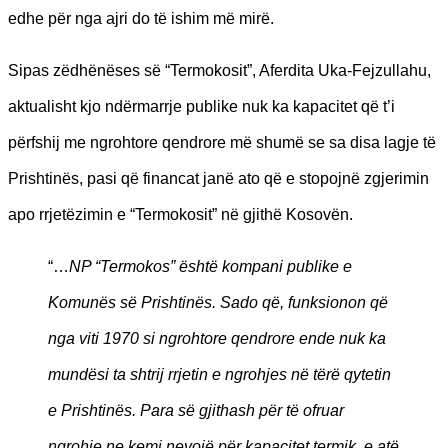
edhe për nga ajri do të ishim më mirë.
Sipas zëdhënëses së “Termokosit”, Aferdita Uka-Fejzullahu,
aktualisht kjo ndërmarrje publike nuk ka kapacitet që t’i
përfshij me ngrohtore qendrore më shumë se sa disa lagje të
Prishtinës, pasi që financat janë ato që e stopojnë zgjerimin
apo rrjetëzimin e “Termokosit” në gjithë Kosovën.
“…
NP “Termokos” është kompani publike e
Komunës së Prishtinës. Sado që, funksionon që
nga viti 1970 si ngrohtore qendrore ende nuk ka
mundësi ta shtrij rrjetin e ngrohjes në tërë qytetin
e Prishtinës. Para së gjithash për të ofruar
ngrohje ne kemi nevojë për kapacitet termik, e atë