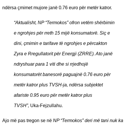
ndërsa çmimet mujore janë 0.76 euro për metër katror.
“Aktualisht, NP “Termokos” ofron vetëm shërbimin
e ngrohjes për rreth 15 mijë konsumatorë. Siç e
dini, çmimin e tarifave të ngrohjes e përcakton
Zyra e Rregullatorit për Energji (ZRRE). Ato janë
ndryshuar para 1 viti dhe si rrjedhojë
konsumatorët banesorë paguajnë 0.76 euro për
metër katror plus TVSH-ja, ndërsa subjektet
afariste 0.95 euro për metër katror plus
TVSH”,
Uka-Fejzullahu.
Ajo më pas tregon se në
NP “Termokos” deri më tani nuk ka