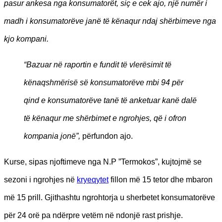
pasur ankesa nga konsumatorët, siç e cek ajo, një numër i
madh i konsumatorëve janë të kënaqur ndaj shërbimeve nga
kjo kompani.
“Bazuar në raportin e fundit të vlerësimit të
kënaqshmërisë së konsumatorëve mbi 94 për
qind e konsumatorëve tanë të anketuar kanë dalë
të kënaqur me shërbimet e ngrohjes, që i ofron
kompania jonë”,
përfundon ajo.
Kurse, sipas njoftimeve nga N.P ”Termokos”, kujtojmë se
sezoni i ngrohjes në
kryeqytet
fillon më 15 tetor dhe mbaron
më 15 prill. Gjithashtu ngrohtorja u sherbetet konsumatorëve
për 24 orë pa ndërpre vetëm në ndonjë rast prishje.