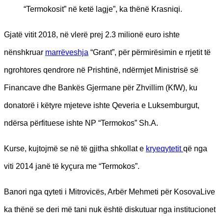
“Termokosit” në ketë lagje”, ka thënë Krasniqi.
Gjatë vitit 2018, në vlerë prej 2.3 milionë euro ishte
nënshkruar
marrëveshja
“Grant”, për përmirësimin e rrjetit të
ngrohtores qendrore në Prishtinë, ndërmjet Ministrisë së
Financave dhe Bankës Gjermane për Zhvillim (KfW), ku
donatorë i këtyre mjeteve ishte Qeveria e Luksemburgut,
ndërsa përfituese ishte NP “Termokos” Sh.A.
Kurse, kujtojmë se në të gjitha shkollat e
kryeqytetit
që nga
viti 2014 janë të kyçura me “Termokos”.
Banori nga qyteti i Mitrovicës, Arbër Mehmeti për KosovaLive
ka thënë se deri më tani nuk është diskutuar nga institucionet