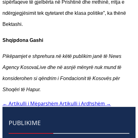
sipërfaqeve të gjelbërta në Prishtinë dhe rrethinë, rritja e
ndërgjegjësimit tek qytetaret dhe klasa politike”, ka thënë
Bektashi.
Shqipdona Gashi
Pikëpamjet e shprehura në këtë publikim janë të News
Agency KosovaLive dhe në asnjë mënyrë nuk mund të
konsiderohen si qëndrim i Fondacionit të Kosovës për
Shoqëri të Hapur.
←
Artikulli i Mëparshëm
Artikulli i Ardhshëm
→
PUBLIKIME