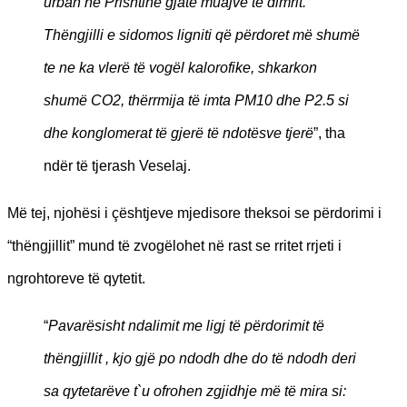
urban në Prishtinë gjatë muajve të dimrit.
Thëngjilli e sidomos ligniti që përdoret më shumë
te ne ka vlerë të vogël kalorofike, shkarkon
shumë CO2, thërrmija të imta PM10 dhe P2.5 si
dhe konglomerat të gjerë të ndotësve tjerë
”, tha
ndër të tjerash Veselaj.
Më tej, njohësi i çështjeve mjedisore theksoi se përdorimi i
“thëngjillit” mund të zvogëlohet në rast se rritet rrjeti i
ngrohtoreve të qytetit.
“
Pavarësisht ndalimit me ligj të përdorimit të
thëngjillit , kjo gjë po ndodh dhe do të ndodh deri
sa qytetarëve t`u ofrohen zgjidhje më të mira si: