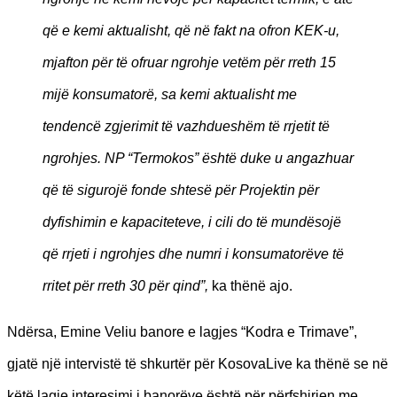
që e kemi aktualisht, që në fakt na ofron KEK-u,
mjafton për të ofruar ngrohje vetëm për rreth 15
mijë konsumatorë, sa kemi aktualisht me
tendencë zgjerimit të vazhdueshëm të rrjetit të
ngrohjes. NP “Termokos” është duke u angazhuar
që të sigurojë fonde shtesë për Projektin për
dyfishimin e kapaciteteve, i cili do të mundësojë
që rrjeti i ngrohjes dhe numri i konsumatorëve të
rritet për rreth 30 për qind”,
ka thënë ajo.
Ndërsa, Emine Veliu banore e lagjes “Kodra e Trimave”,
gjatë një intervistë të shkurtër për KosovaLive ka thënë se në
këtë lagje interesimi i banorëve është për përfshirjen me