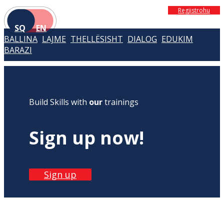
Regjistrohu
SQ
EN
BALLINA
LAJME
THELLËSISHT
DIALOG
EDUKIM
BARAZI
Build Skills with
our
trainings
Sign up now!
Sign up