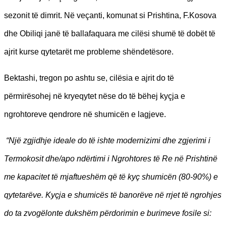
sezonit të dimrit. Në veçanti, komunat si Prishtina, F.Kosova
dhe Obiliqi janë të ballafaquara me cilësi shumë të dobët të
ajrit kurse qytetarët me probleme shëndetësore.
Bektashi, tregon po ashtu se, cilësia e ajrit do të
përmirësohej në kryeqytet nëse do të bëhej kyçja e
ngrohtoreve qendrore në shumicën e lagjeve.
“Një zgjidhje ideale do të ishte modernizimi dhe zgjerimi i
Termokosit dhe/apo ndërtimi i Ngrohtores të Re në Prishtinë
me kapacitet të mjaftueshëm që të kyç shumicën (80-90%) e
qytetarëve. Kyçja e shumicës të banorëve në rrjet të ngrohjes
do ta zvogëlonte dukshëm përdorimin e burimeve fosile si: