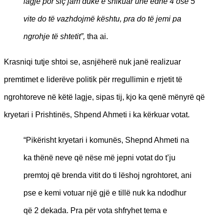
lagje por siç jam duke e shikuar unë edhe 4 ose 5
vite do të vazhdojmë kështu, pra do të jemi pa
ngrohje të shtetit”,
tha ai.
Krasniqi tutje shtoi se, asnjëherë nuk janë realizuar
premtimet e liderëve politik për rregullimin e rrjetit të
ngrohtoreve në këtë lagje, sipas tij, kjo ka qenë mënyrë që
kryetari i Prishtinës, Shpend Ahmeti i ka kërkuar votat.
“Pikërisht kryetari i komunës, Shepnd Ahmeti na
ka thënë neve që nëse më jepni votat do t’ju
premtoj që brenda vitit do ti lëshoj ngrohtoret, ani
pse e kemi votuar një gjë e tillë nuk ka ndodhur
që 2 dekada. Pra për vota shfryhet tema e