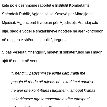
këtë po e dëshmojnë raportet e Institutit Kombëtar të
Shëndetit Publik, Agjencisë së Kosovë për Mbrojtjen e
Mjedisit, Agjencionit Evropian për Mjedis etj. Prandaj çdo
ulje, sado e vogël e shkarkimeve ndotëse në ajër kontribuon
në ruajtjen e shëndetit publik”, tregon ai.
Sipas Veselajt, “thëngjilli”, mbetet si shkatërruesi më i madh i
ajrit të ndotur në vend.
“
Thëngjilli padyshim se është karburanti me
pasoja të rënda në mjedis në shkarkimet ndotëse
në ajër dhe kontribues i fuqishëm i smogut krahas
shkarkimeve nga termocentralet dhe transporti