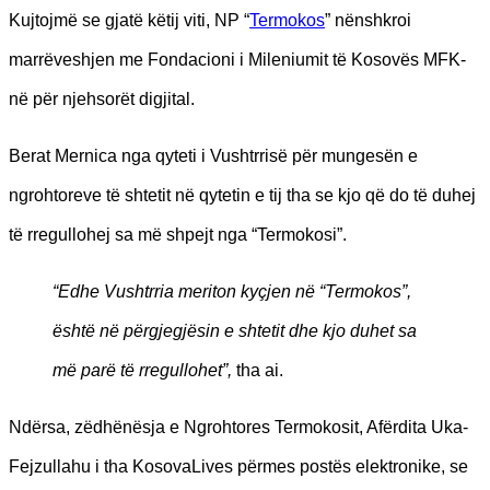
Kujtojmë se gjatë këtij viti, NP “
Termokos
” nënshkroi
marrëveshjen me Fondacioni i Mileniumit të Kosovës MFK-
në për njehsorët digjital.
Berat Mernica nga qyteti i Vushtrrisë për mungesën e
ngrohtoreve të shtetit në qytetin e tij tha se kjo që do të duhej
të rregullohej sa më shpejt nga “Termokosi”.
“Edhe Vushtrria meriton kyçjen në “Termokos”,
është në përgjegjësin e shtetit dhe kjo duhet sa
më parë të rregullohet”,
tha ai.
Ndërsa, zëdhënësja e Ngrohtores Termokosit, Afërdita Uka-
Fejzullahu i tha KosovaLives përmes postës elektronike, se