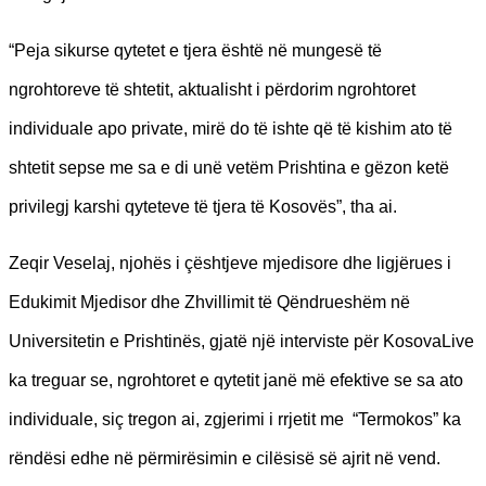
“Peja sikurse qytetet e tjera është në mungesë të
ngrohtoreve të shtetit, aktualisht i përdorim ngrohtoret
individuale apo private, mirë do të ishte që të kishim ato të
shtetit sepse me sa e di unë vetëm Prishtina e gëzon ketë
privilegj karshi qyteteve të tjera të Kosovës”, tha ai.
Zeqir Veselaj, njohës i çështjeve mjedisore dhe ligjërues i
Edukimit Mjedisor dhe Zhvillimit të Qëndrueshëm në
Universitetin e Prishtinës, gjatë një interviste për KosovaLive
ka treguar se, ngrohtoret e qytetit janë më efektive se sa ato
individuale, siç tregon ai, zgjerimi i rrjetit me “Termokos” ka
rëndësi edhe në përmirësimin e cilësisë së ajrit në vend.