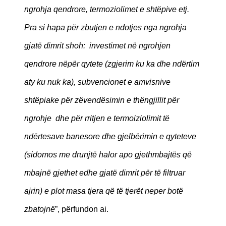
ngrohja qendrore, termoziolimet e shtëpive etj.
Pra si hapa për zbutjen e ndotjes nga ngrohja
gjatë dimrit shoh: investimet në ngrohjen
qendrore nëpër qytete (zgjerim ku ka dhe ndërtim
aty ku nuk ka), subvencionet e amvisnive
shtëpiake për zëvendësimin e thëngjillit për
ngrohje dhe për rritjen e termoiziolimit të
ndërtesave banesore dhe gjelbërimin e qyteteve
(sidomos me drunjtë halor apo gjethmbajtës që
mbajnë gjethet edhe gjatë dimrit për të filtruar
ajrin) e plot masa tjera që të tjerët neper botë
zbatojnë
”, përfundon ai.