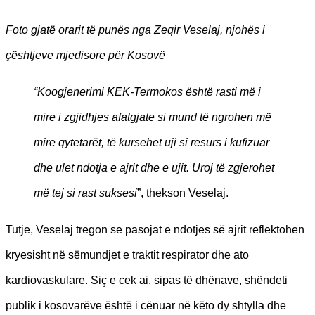
Foto gjatë orarit të punës nga Zeqir Veselaj, njohës i
çështjeve mjedisore për Kosovë
“Koogjenerimi KEK-Termokos është rasti më i
mire i zgjidhjes afatgjate si mund të ngrohen më
mire qytetarët, të kursehet uji si resurs i kufizuar
dhe ulet ndotja e ajrit dhe e ujit. Uroj të zgjerohet
më tej si rast suksesi
”, thekson Veselaj.
Tutje, Veselaj tregon se pasojat e ndotjes së ajrit reflektohen
kryesisht në sëmundjet e traktit respirator dhe ato
kardiovaskulare. Siç e cek ai, sipas të dhënave, shëndeti
publik i kosovarëve është i cënuar në këto dy shtylla dhe