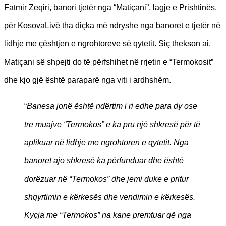
Fatmir Zeqiri, banori tjetër nga “Matiçani”, lagje e Prishtinës,
për KosovaLivë tha diçka më ndryshe nga banoret e tjetër në
lidhje me çështjen e ngrohtoreve së qytetit. Siç thekson ai,
Matiçani së shpejti do të përfshihet në rrjetin e “Termokosit”
dhe kjo gjë është paraparë nga viti i ardhshëm.
“
Banesa jonë është ndërtim i ri edhe para dy ose
tre muajve “Termokos” e ka pru një shkresë për të
aplikuar në lidhje me ngrohtoren e qytetit. Nga
banoret ajo shkresë ka përfunduar dhe është
dorëzuar në “Termokos” dhe jemi duke e pritur
shqyrtimin e kërkesës dhe vendimin e kërkesës.
Kyçja me “Termokos” na kane premtuar që nga