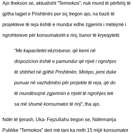
Ajo thekson se, aktualisht “Termokos”, nuk mund të përfshij të
gjitha lagjet e Prishtinës por siç tregon ajo, na bazë të
projekteve të reja është e mundur edhe zgjerimi i mëtejmë i
ngrohtoreve për konsumatorët e rinj, banor të kryeqytetit.
“
Me kapacitetet ekzistuese, që kemi në
dispozicion është e pamundur që rrjeti i ngrohjes
të shtrihet në gjithë Prishtinën. Mirëpo, jemi duke
punuar në vazhdimësi për projekte të reja, që do
të mundësojnë zgjerimin e rrjetit të ngrohjes tek
sa më shumë konsumator të rinj
”, tha ajo.
Ndër të tjerash, Uka- Fejzullahu tregon se, Ndërmarrja
Publike “Termokos” deri më tani ka rreth 15 mijë konsumator