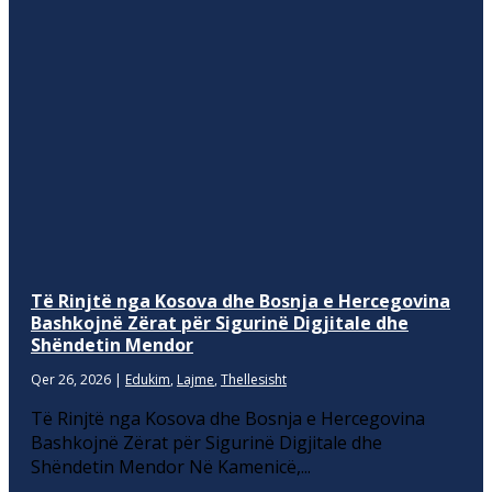
Të Rinjtë nga Kosova dhe Bosnja e Hercegovina
Bashkojnë Zërat për Sigurinë Digjitale dhe
Shëndetin Mendor
Qer 26, 2026
|
Edukim
,
Lajme
,
Thellesisht
Të Rinjtë nga Kosova dhe Bosnja e Hercegovina
Bashkojnë Zërat për Sigurinë Digjitale dhe
Shëndetin Mendor Në Kamenicë,...