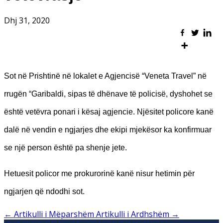
Dhj 31, 2020
Sot në Prishtinë në lokalet e Agjencisë “Veneta Travel” në
rrugën “Garibaldi, sipas të dhënave të policisë, dyshohet se
është vetëvra ponari i kësaj agjencie. Njësitet policore kanë
dalë në vendin e ngjarjes dhe ekipi mjekësor ka konfirmuar
se një person është pa shenje jete.
Hetuesit policor me prokurorinë kanë nisur hetimin për
ngjarjen që ndodhi sot.
←
Artikulli i Mëparshëm
Artikulli i Ardhshëm
→