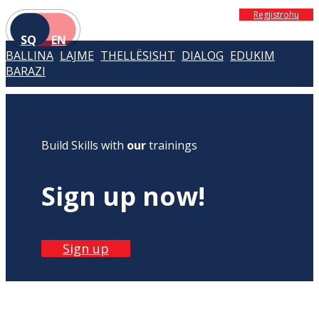
Regjistrohu
SQ
EN
BALLINA
LAJME
THELLËSISHT
DIALOG
EDUKIM
BARAZI
Build Skills with
our
trainings
Sign up now!
Sign up