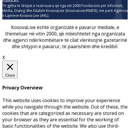
Të gjitha të drejtat e rezervuara që nga viti 2000 Fondacioni për Informim,
Media, Dialog dhe Edukim KosovaLive (KosovaLive/KIMDE), më parë Agjencia
e Lajmeve Kosova Live (AKL).
KosovaLive është organizatë e pavarur mediale, e
themeluar në vitin 2000, që mbështetet nga organizata
dhe agjenci ndërkombëtare të cilat vlerësojnë gazetarinë
dhe shtypin e pavarur, të paanshëm dhe kredibil.
X
Close
Privacy Overview
This website uses cookies to improve your experience
while you navigate through the website. Out of these, the
cookies that are categorized as necessary are stored on
your browser as they are essential for the working of
basic functionalities of the website. We also use third-