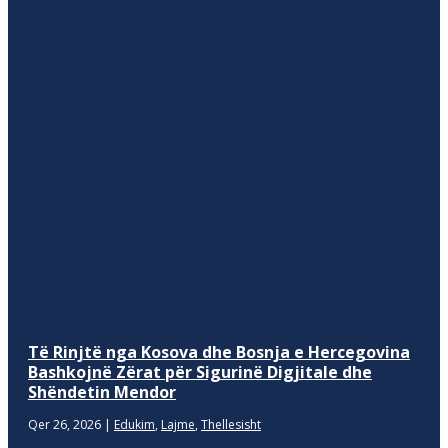
Të Rinjtë nga Kosova dhe Bosnja e Hercegovina
Bashkojnë Zërat për Sigurinë Digjitale dhe
Shëndetin Mendor
Qer 26, 2026
|
Edukim
,
Lajme
,
Thellesisht