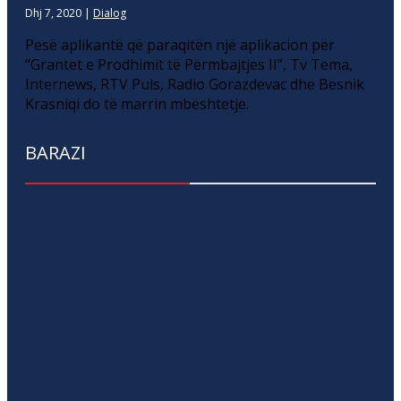
Dhj 7, 2020
|
Dialog
Pesë aplikantë që paraqitën një aplikacion për
“Grantet e Prodhimit të Përmbajtjes II”, Tv Tema,
Internews, RTV Puls, Radio Gorazdevac dhe Besnik
Krasniqi do të marrin mbështetje.
BARAZI