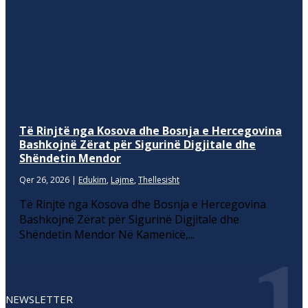
Të Rinjtë nga Kosova dhe Bosnja e Hercegovina
Bashkojnë Zërat për Sigurinë Digjitale dhe
Shëndetin Mendor
Qer 26, 2026
|
Edukim
,
Lajme
,
Thellesisht
Të Rinjtë nga Kosova dhe Bosnja e Hercegovina
Bashkojnë Zërat për Sigurinë Digjitale dhe
Shëndetin Mendor Në Kamenicë,...
NEWSLETTER