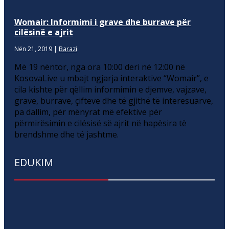
Womair: Informimi i grave dhe burrave për
cilësinë e ajrit
Nën 21, 2019
|
Barazi
Më 19 nëntor, nga ora 10:00 deri në 12:00 në
KosovaLive u mbajt ngjarja interaktive “Womair”, e
cila kishte për qëllim informimin e djemve, vajzave,
grave, burrave, çifteve dhe të gjithë të interesuarve,
pa dallim, për mënyrat më efektive për
përmirësimin e cilësisë së ajrit në hapësira të
brendshme dhe të jashtme.
EDUKIM