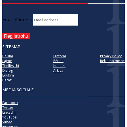
Email Address
Regjistrohu
SITEMAP
Ballina
Historia
Privacy Policy
Lajme
Për ne
Reklamo me ne
Thellësisht
Kontakt
Dialog
Arkiva
Edukim
Barazi
MEDIA SOCIALE
Facebook
Twitter
Linkedin
YouTube
Vimeo
Instagram