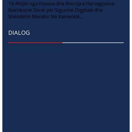
Të Rinjtë nga Kosova dhe Bosnja e Hercegovina
Bashkojnë Zërat për Sigurinë Digjitale dhe
Shëndetin Mendor Në Kamenicë,...
DIALOG