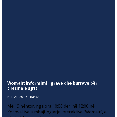
Womair: Informimi i grave dhe burrave për
cilësinë e ajrit
Nën 21, 2019
|
Barazi
Më 19 nëntor, nga ora 10:00 deri në 12:00 në
KosovaLive u mbajt ngjarja interaktive “Womair”, e