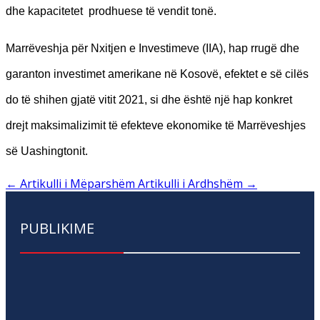
dhe kapacitetet prodhuese të vendit tonë.
Marrëveshja për Nxitjen e Investimeve (IIA), hap rrugë dhe
garanton investimet amerikane në Kosovë, efektet e së cilës
do të shihen gjatë vitit 2021, si dhe është një hap konkret
drejt maksimalizimit të efekteve ekonomike të Marrëveshjes
së Uashingtonit.
←
Artikulli i Mëparshëm
Artikulli i Ardhshëm
→
PUBLIKIME