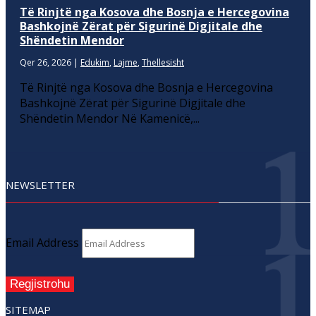
Të Rinjtë nga Kosova dhe Bosnja e Hercegovina
Bashkojnë Zërat për Sigurinë Digjitale dhe
Shëndetin Mendor
Qer 26, 2026
|
Edukim
,
Lajme
,
Thellesisht
Të Rinjtë nga Kosova dhe Bosnja e Hercegovina
Bashkojnë Zërat për Sigurinë Digjitale dhe
Shëndetin Mendor Në Kamenicë,...
NEWSLETTER
Email Address
Regjistrohu
SITEMAP