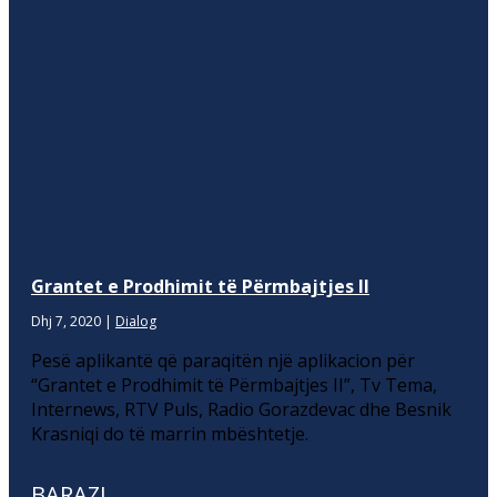
Grantet e Prodhimit të Përmbajtjes II
Dhj 7, 2020
|
Dialog
Pesë aplikantë që paraqitën një aplikacion për
“Grantet e Prodhimit të Përmbajtjes II”, Tv Tema,
Internews, RTV Puls, Radio Gorazdevac dhe Besnik
Krasniqi do të marrin mbështetje.
BARAZI