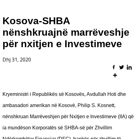
Kosova-SHBA
nënshkruajnë marrëveshje
për nxitjen e Investimeve
Dhj 31, 2020
Kryeministri i Republikës së Kosovës, Avdullah Hoti dhe
ambasadori amerikan në Kosovë, Philip S. Kosnett,
nënshkruan Marrëveshjen për Nxitjen e Investimeve (IIA) që
ia mundëson Korporatës së SHBA-së për Zhvillim
Ndërkombëtar Financiar (DFC), bankës për zhvillim të