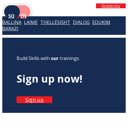
Regjistrohu
SQ
EN
BALLINA
LAJME
THELLËSISHT
DIALOG
EDUKIM
BARAZI
Build Skills with
our
trainings
Sign up now!
Sign up