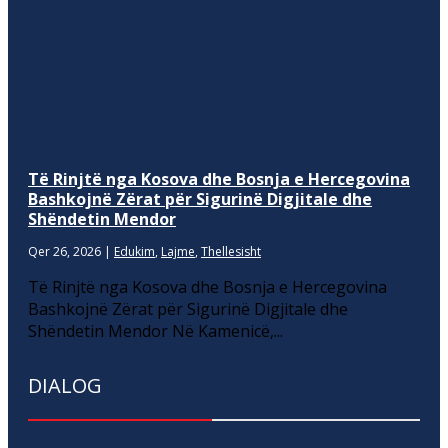
Të Rinjtë nga Kosova dhe Bosnja e Hercegovina
Bashkojnë Zërat për Sigurinë Digjitale dhe
Shëndetin Mendor
Qer 26, 2026
|
Edukim
,
Lajme
,
Thellesisht
Të Rinjtë nga Kosova dhe Bosnja e Hercegovina
Bashkojnë Zërat për Sigurinë Digjitale dhe
Shëndetin Mendor Në Kamenicë,...
DIALOG