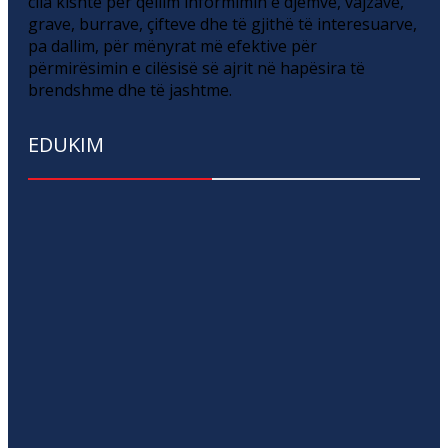
cila kishte për qëllim informimin e djemve, vajzave,
grave, burrave, çifteve dhe të gjithë të interesuarve,
pa dallim, për mënyrat më efektive për
përmirësimin e cilësisë së ajrit në hapësira të
brendshme dhe të jashtme.
EDUKIM