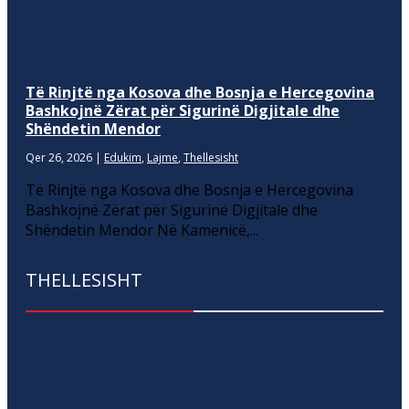
Të Rinjtë nga Kosova dhe Bosnja e Hercegovina
Bashkojnë Zërat për Sigurinë Digjitale dhe
Shëndetin Mendor
Qer 26, 2026
|
Edukim
,
Lajme
,
Thellesisht
Të Rinjtë nga Kosova dhe Bosnja e Hercegovina
Bashkojnë Zërat për Sigurinë Digjitale dhe
Shëndetin Mendor Në Kamenicë,...
THELLESISHT