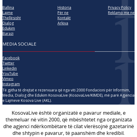
Ballina
Historia
Privacy Policy
Lajme
Për ne
Reklamo me ne
Thellësisht
Kontakt
Dialog
Arkiva
Edukim
Barazi
MEDIA SOCIALE
Facebook
Twitter
Linkedin
YouTube
Vimeo
Instagram
Të gjitha të drejtat e rezervuara që nga viti 2000 Fondacioni për Informim,
Media, Dialog dhe Edukim KosovaLive (KosovaLive/KIMDE), më parë Agjencia
e Lajmeve Kosova Live (AKL).
KosovaLive është organizatë e pavarur mediale, e
themeluar në vitin 2000, që mbështetet nga organizata
dhe agjenci ndërkombëtare të cilat vlerësojnë gazetarinë
dhe shtypin e pavarur, të paanshëm dhe kredibil.