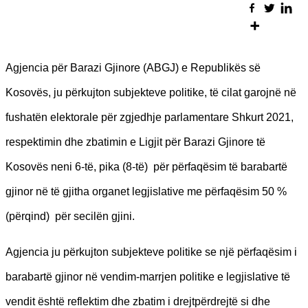
Agjencia për Barazi Gjinore (ABGJ) e Republikës së
Kosovës, ju përkujton subjekteve politike, të cilat garojnë në
fushatën elektorale për zgjedhje parlamentare Shkurt 2021,
respektimin dhe zbatimin e Ligjit për Barazi Gjinore të
Kosovës neni 6-të, pika (8-të) për përfaqësim të barabartë
gjinor në të gjitha organet legjislative me përfaqësim 50 %
(përqind) për secilën gjini.
Agjencia ju përkujton subjekteve politike se një përfaqësim i
barabartë gjinor në vendim-marrjen politike e legjislative të
vendit është reflektim dhe zbatim i drejtpërdrejtë si dhe