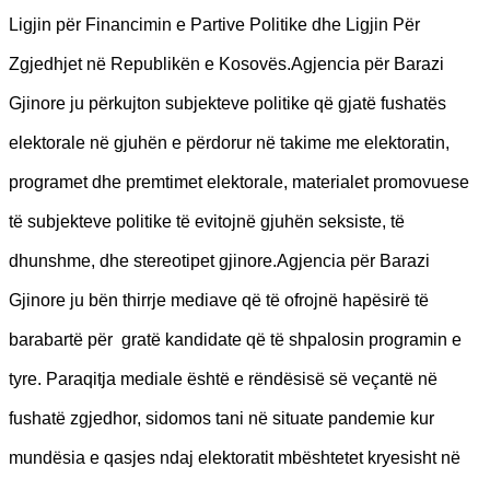
Ligjin për Financimin e Partive Politike dhe Ligjin Për
Zgjedhjet në Republikën e Kosovës.Agjencia për Barazi
Gjinore ju përkujton subjekteve politike që gjatë fushatës
elektorale në gjuhën e përdorur në takime me elektoratin,
programet dhe premtimet elektorale, materialet promovuese
të subjekteve politike të evitojnë gjuhën seksiste, të
dhunshme, dhe stereotipet gjinore.Agjencia për Barazi
Gjinore ju bën thirrje mediave që të ofrojnë hapësirë të
barabartë për gratë kandidate që të shpalosin programin e
tyre. Paraqitja mediale është e rëndësisë së veçantë në
fushatë zgjedhor, sidomos tani në situate pandemie kur
mundësia e qasjes ndaj elektoratit mbështetet kryesisht në