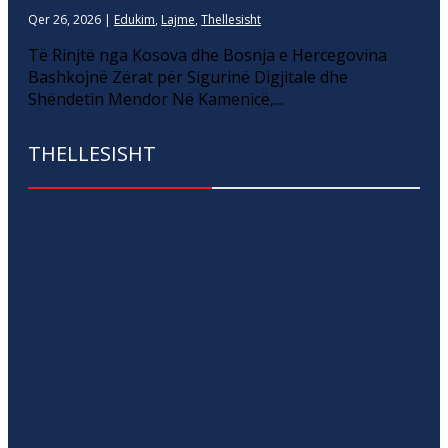
Qer 26, 2026
|
Edukim
,
Lajme
,
Thellesisht
Të Rinjtë nga Kosova dhe Bosnja e Hercegovina
Bashkojnë Zërat për Sigurinë Digjitale dhe
Shëndetin Mendor Në Kamenicë,...
THELLESISHT