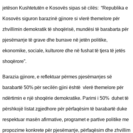
jetëson Kushtetutën e Kosovës sipas së cilës: “Republika e
Kosovës siguron barazinë gjinore si vlerë themelore për
zhvillimin demokratik të shoqërisë, mundësi të barabarta për
pjesëmarrje të grave dhe burrave në jetën politike,
ekonomike, sociale, kulturore dhe në fushat të tjera të jetës
shoqërore”.
Barazia gjinore, e reflektuar përmes pjesëmarrjes së
barabartë 50% për secilën gjini është vlerë themelore për
ndërtimin e një shoqërie demokratike. Parimi i 50% duhet të
përshkojë listat zgjedhore për përfaqësim të barabartë duke
respektuar masën afirmative, programet e partive politike me
propozime konkrete për pjesëmarrje, përfaqësim dhe zhvillim