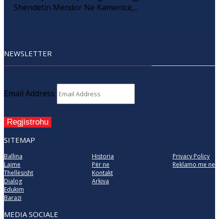
Shëndetin Mendor Në Kamenicë,...
NEWSLETTER
Email Address
Regjistrohu
SITEMAP
Ballina
Historia
Privacy Policy
Lajme
Për ne
Reklamo me ne
Thellësisht
Kontakt
Dialog
Arkiva
Edukim
Barazi
MEDIA SOCIALE