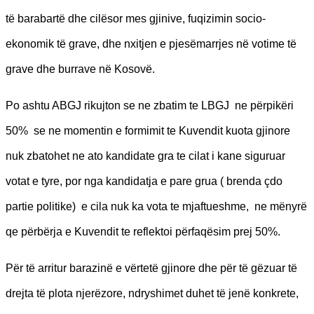
të barabartë dhe cilësor mes gjinive, fuqizimin socio-
ekonomik të grave, dhe nxitjen e pjesëmarrjes në votime të
grave dhe burrave në Kosovë.
Po ashtu ABGJ rikujton se ne zbatim te LBGJ ne përpikëri
50% se ne momentin e formimit te Kuvendit kuota gjinore
nuk zbatohet ne ato kandidate gra te cilat i kane siguruar
votat e tyre, por nga kandidatja e pare grua ( brenda çdo
partie politike) e cila nuk ka vota te mjaftueshme, ne mënyrë
qe përbërja e Kuvendit te reflektoi përfaqësim prej 50%.
Për të arritur barazinë e vërtetë gjinore dhe për të gëzuar të
drejta të plota njerëzore, ndryshimet duhet të jenë konkrete,