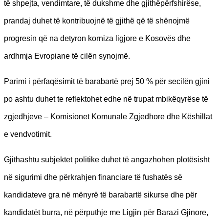
të shpejta, vendimtare, të dukshme dhe gjithëpërfshirëse,
prandaj duhet të kontribuojnë të gjithë që të shënojmë
progresin që na detyron korniza ligjore e Kosovës dhe
ardhmja Evropiane të cilën synojmë.
Parimi i përfaqësimit të barabartë prej 50 % për secilën gjini
po ashtu duhet te reflektohet edhe në trupat mbikëqyrëse të
zgjedhjeve – Komisionet Komunale Zgjedhore dhe Këshillat
e vendvotimit.
Gjithashtu subjektet politike duhet të angazhohen plotësisht
në sigurimi dhe përkrahjen financiare të fushatës së
kandidateve gra në mënyrë të barabartë sikurse dhe për
kandidatët burra, në përputhje me Ligjin për Barazi Gjinore,