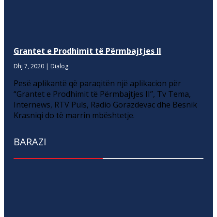
Grantet e Prodhimit të Përmbajtjes II
Dhj 7, 2020
|
Dialog
Pesë aplikantë që paraqitën një aplikacion për
“Grantet e Prodhimit të Përmbajtjes II”, Tv Tema,
Internews, RTV Puls, Radio Gorazdevac dhe Besnik
Krasniqi do të marrin mbështetje.
BARAZI