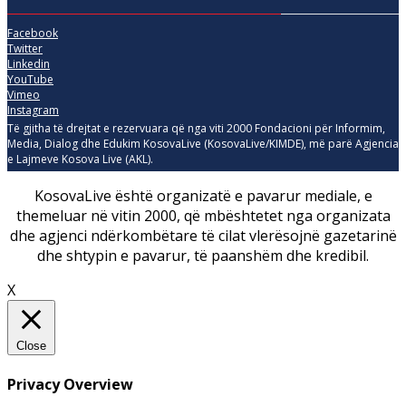
Facebook
Twitter
Linkedin
YouTube
Vimeo
Instagram
Të gjitha të drejtat e rezervuara që nga viti 2000 Fondacioni për Informim,
Media, Dialog dhe Edukim KosovaLive (KosovaLive/KIMDE), më parë Agjencia
e Lajmeve Kosova Live (AKL).
KosovaLive është organizatë e pavarur mediale, e
themeluar në vitin 2000, që mbështetet nga organizata
dhe agjenci ndërkombëtare të cilat vlerësojnë gazetarinë
dhe shtypin e pavarur, të paanshëm dhe kredibil.
X
Close
Privacy Overview