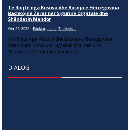
Të Rinjtë nga Kosova dhe Bosnja e Hercegovina
Bashkojnë Zërat për Sigurinë Digjitale dhe
Shëndetin Mendor
Qer 26, 2026
|
Edukim
,
Lajme
,
Thellesisht
Të Rinjtë nga Kosova dhe Bosnja e Hercegovina
Bashkojnë Zërat për Sigurinë Digjitale dhe
Shëndetin Mendor Në Kamenicë,...
DIALOG