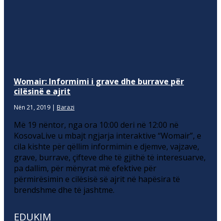
Womair: Informimi i grave dhe burrave për
cilësinë e ajrit
Nën 21, 2019
|
Barazi
Më 19 nëntor, nga ora 10:00 deri në 12:00 në
KosovaLive u mbajt ngjarja interaktive “Womair”, e
cila kishte për qëllim informimin e djemve, vajzave,
grave, burrave, çifteve dhe të gjithë të interesuarve,
pa dallim, për mënyrat më efektive për
përmirësimin e cilësisë së ajrit në hapësira të
brendshme dhe të jashtme.
EDUKIM