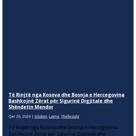
Të Rinjtë nga Kosova dhe Bosnja e Hercegovina
Bashkojnë Zërat për Sigurinë Digjitale dhe
Shëndetin Mendor
Qer 26, 2026
|
Edukim
,
Lajme
,
Thellesisht
Të Rinjtë nga Kosova dhe Bosnja e Hercegovina
Bashkojnë Zërat për Sigurinë Digjitale dhe