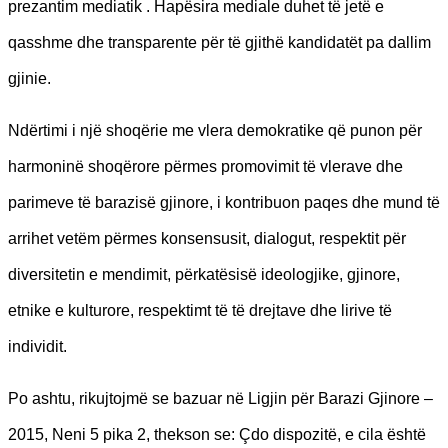
prezantim mediatik . Hapësira mediale duhet të jetë e
qasshme dhe transparente për të gjithë kandidatët pa dallim
gjinie.
Ndërtimi i një shoqërie me vlera demokratike që punon për
harmoninë shoqërore përmes promovimit të vlerave dhe
parimeve të barazisë gjinore, i kontribuon paqes dhe mund të
arrihet vetëm përmes konsensusit, dialogut, respektit për
diversitetin e mendimit, përkatësisë ideologjike, gjinore,
etnike e kulturore, respektimt të të drejtave dhe lirive të
individit.
Po ashtu, rikujtojmë se bazuar në Ligjin për Barazi Gjinore –
2015, Neni 5 pika 2, thekson se: Çdo dispozitë, e cila është