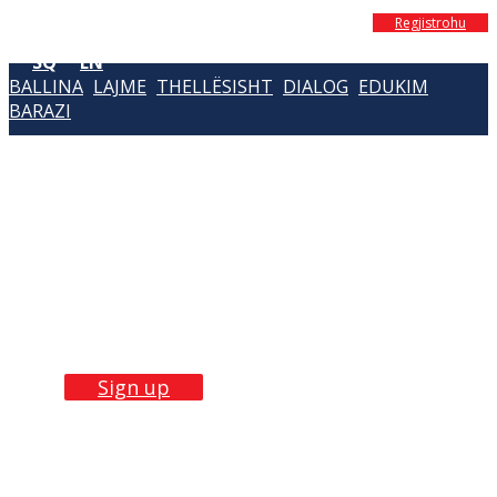
Regjistrohu
SQ
EN
BALLINA
LAJME
THELLËSISHT
DIALOG
EDUKIM
BARAZI
Build Skills with
our
trainings
Sign up now!
Sign up