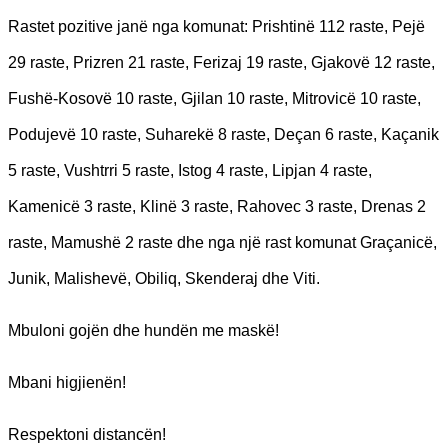
Rastet pozitive janë nga komunat: Prishtinë 112 raste, Pejë
29 raste, Prizren 21 raste, Ferizaj 19 raste, Gjakovë 12 raste,
Fushë-Kosovë 10 raste, Gjilan 10 raste, Mitrovicë 10 raste,
Podujevë 10 raste, Suharekë 8 raste, Deçan 6 raste, Kaçanik
5 raste, Vushtrri 5 raste, Istog 4 raste, Lipjan 4 raste,
Kamenicë 3 raste, Klinë 3 raste, Rahovec 3 raste, Drenas 2
raste, Mamushë 2 raste dhe nga një rast komunat Graçanicë,
Junik, Malishevë, Obiliq, Skenderaj dhe Viti.
Mbuloni gojën dhe hundën me maskë!
Mbani higjienën!
Respektoni distancën!