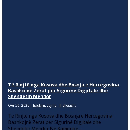
Të Rinjtë nga Kosova dhe Bosnja e Hercegovina
Bashkojnë Zërat për Sigurinë Digjitale dhe
Shëndetin Mendor
Qer 26, 2026
|
Edukim
,
Lajme
,
Thellesisht
Të Rinjtë nga Kosova dhe Bosnja e Hercegovina
Bashkojnë Zërat për Sigurinë Digjitale dhe
Shëndetin Mendor Në Kamenicë,...