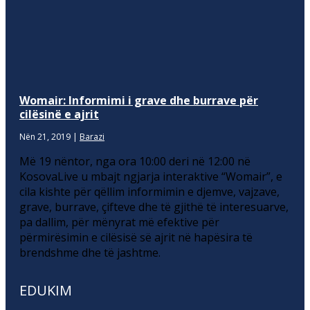
Womair: Informimi i grave dhe burrave për
cilësinë e ajrit
Nën 21, 2019
|
Barazi
Më 19 nëntor, nga ora 10:00 deri në 12:00 në
KosovaLive u mbajt ngjarja interaktive “Womair”, e
cila kishte për qëllim informimin e djemve, vajzave,
grave, burrave, çifteve dhe të gjithë të interesuarve,
pa dallim, për mënyrat më efektive për
përmirësimin e cilësisë së ajrit në hapësira të
brendshme dhe të jashtme.
EDUKIM