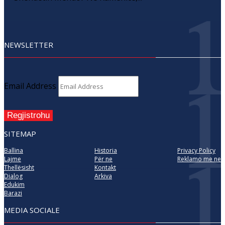
NEWSLETTER
Email Address
Regjistrohu
SITEMAP
Ballina
Historia
Privacy Policy
Lajme
Për ne
Reklamo me ne
Thellësisht
Kontakt
Dialog
Arkiva
Edukim
Barazi
MEDIA SOCIALE