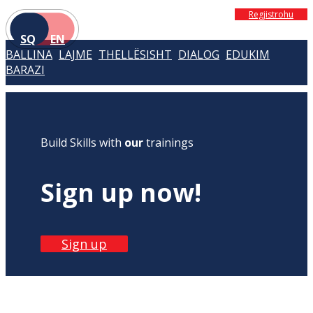
Regjistrohu
SQ
EN
BALLINA
LAJME
THELLËSISHT
DIALOG
EDUKIM
BARAZI
Build Skills with
our
trainings
Sign up now!
Sign up