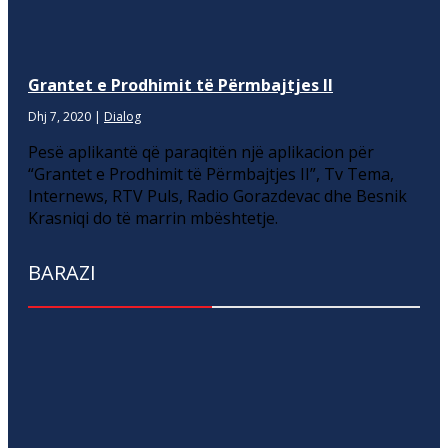
Grantet e Prodhimit të Përmbajtjes II
Dhj 7, 2020
|
Dialog
Pesë aplikantë që paraqitën një aplikacion për
“Grantet e Prodhimit të Përmbajtjes II”, Tv Tema,
Internews, RTV Puls, Radio Gorazdevac dhe Besnik
Krasniqi do të marrin mbështetje.
BARAZI