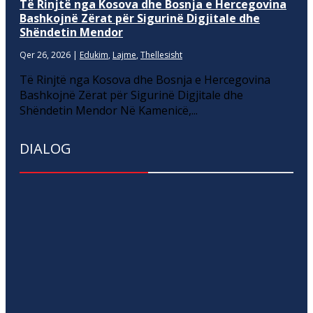
Të Rinjtë nga Kosova dhe Bosnja e Hercegovina
Bashkojnë Zërat për Sigurinë Digjitale dhe
Shëndetin Mendor
Qer 26, 2026
|
Edukim
,
Lajme
,
Thellesisht
Të Rinjtë nga Kosova dhe Bosnja e Hercegovina
Bashkojnë Zërat për Sigurinë Digjitale dhe
Shëndetin Mendor Në Kamenicë,...
DIALOG