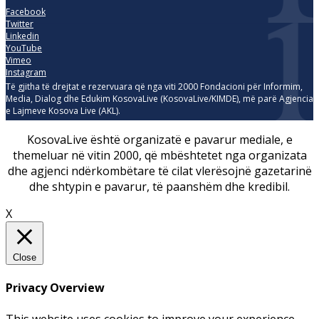
Facebook
Twitter
Linkedin
YouTube
Vimeo
Instagram
Të gjitha të drejtat e rezervuara që nga viti 2000 Fondacioni për Informim,
Media, Dialog dhe Edukim KosovaLive (KosovaLive/KIMDE), më parë Agjencia
e Lajmeve Kosova Live (AKL).
KosovaLive është organizatë e pavarur mediale, e
themeluar në vitin 2000, që mbështetet nga organizata
dhe agjenci ndërkombëtare të cilat vlerësojnë gazetarinë
dhe shtypin e pavarur, të paanshëm dhe kredibil.
X
Close
Privacy Overview
This website uses cookies to improve your experience