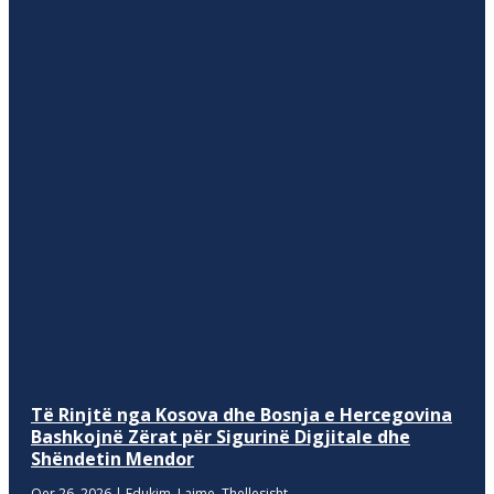
Të Rinjtë nga Kosova dhe Bosnja e Hercegovina
Bashkojnë Zërat për Sigurinë Digjitale dhe
Shëndetin Mendor
Qer 26, 2026
|
Edukim
,
Lajme
,
Thellesisht