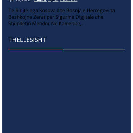
Të Rinjtë nga Kosova dhe Bosnja e Hercegovina
Bashkojnë Zërat për Sigurinë Digjitale dhe
Shëndetin Mendor Në Kamenicë,...
THELLESISHT