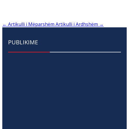
←
Artikulli i Mëparshëm
Artikulli i Ardhshëm
→
PUBLIKIME