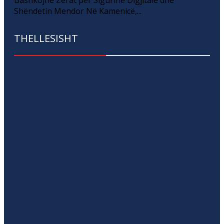
Bashkojnë Zërat për Sigurinë Digjitale dhe
Shëndetin Mendor Në Kamenicë,...
THELLESISHT