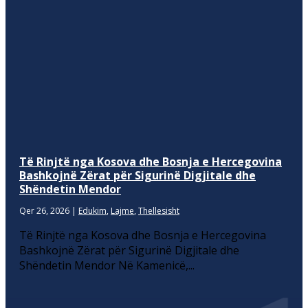
Të Rinjtë nga Kosova dhe Bosnja e Hercegovina
Bashkojnë Zërat për Sigurinë Digjitale dhe
Shëndetin Mendor
Qer 26, 2026
|
Edukim
,
Lajme
,
Thellesisht
Të Rinjtë nga Kosova dhe Bosnja e Hercegovina
Bashkojnë Zërat për Sigurinë Digjitale dhe
Shëndetin Mendor Në Kamenicë,...