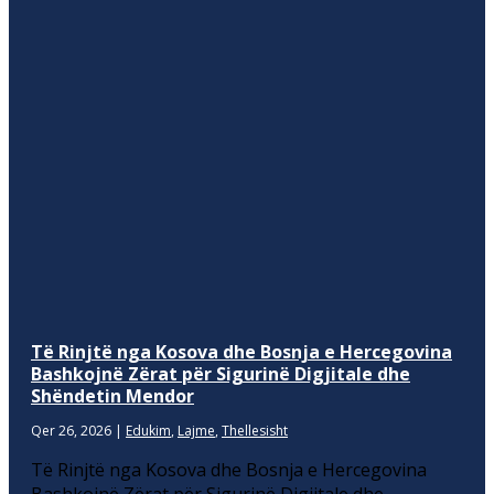
Të Rinjtë nga Kosova dhe Bosnja e Hercegovina
Bashkojnë Zërat për Sigurinë Digjitale dhe
Shëndetin Mendor
Qer 26, 2026
|
Edukim
,
Lajme
,
Thellesisht
Të Rinjtë nga Kosova dhe Bosnja e Hercegovina