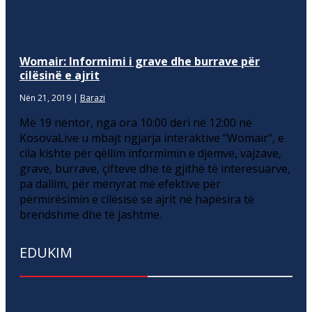
Womair: Informimi i grave dhe burrave për
cilësinë e ajrit
Nën 21, 2019
|
Barazi
Më 19 nëntor, nga ora 10:00 deri në 12:00 në
KosovaLive u mbajt ngjarja interaktive “Womair”, e
cila kishte për qëllim informimin e djemve, vajzave,
grave, burrave, çifteve dhe të gjithë të interesuarve,
pa dallim, për mënyrat më efektive për
përmirësimin e cilësisë së ajrit në hapësira të
brendshme dhe të jashtme.
EDUKIM