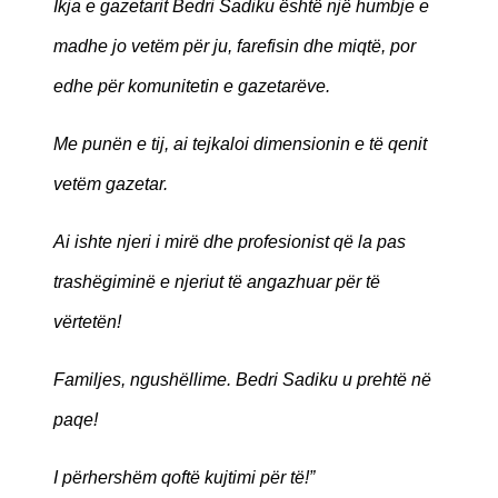
Ikja e gazetarit Bedri Sadiku është një humbje e
madhe jo vetëm për ju, farefisin dhe miqtë, por
edhe për komunitetin e gazetarëve.
Me punën e tij, ai tejkaloi dimensionin e të qenit
vetëm gazetar.
Ai ishte njeri i mirë dhe profesionist që la pas
trashëgiminë e njeriut të angazhuar për të
vërtetën!
Familjes, ngushëllime. Bedri Sadiku u prehtë në
paqe!
I përhershëm qoftë kujtimi për të!”