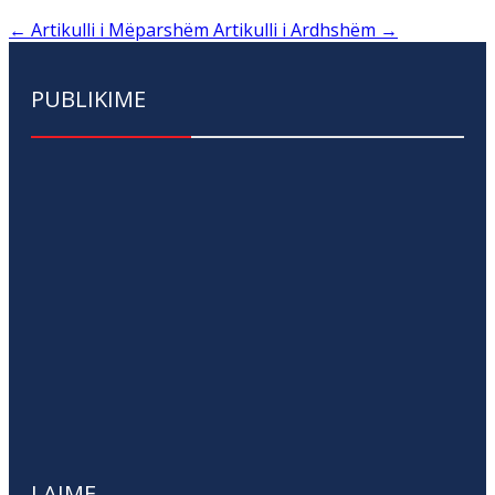
←
Artikulli i Mëparshëm
Artikulli i Ardhshëm
→
PUBLIKIME
LAJME