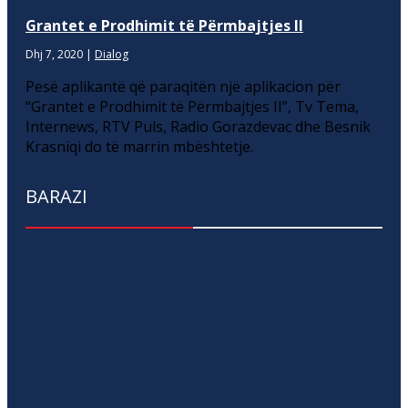
Grantet e Prodhimit të Përmbajtjes II
Dhj 7, 2020
|
Dialog
Pesë aplikantë që paraqitën një aplikacion për
“Grantet e Prodhimit të Përmbajtjes II”, Tv Tema,
Internews, RTV Puls, Radio Gorazdevac dhe Besnik
Krasniqi do të marrin mbështetje.
BARAZI