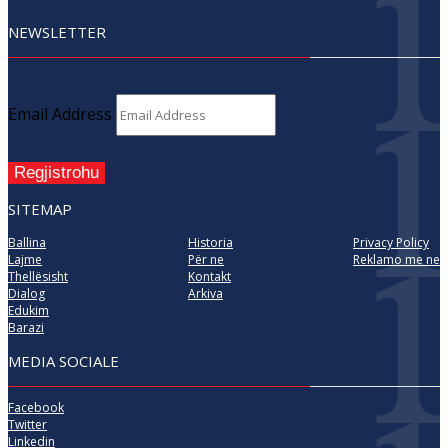
NEWSLETTER
Email Address
Regjistrohu
SITEMAP
Ballina
Historia
Privacy Policy
Lajme
Për ne
Reklamo me ne
Thellësisht
Kontakt
Dialog
Arkiva
Edukim
Barazi
MEDIA SOCIALE
Facebook
Twitter
Linkedin