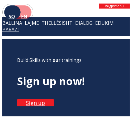
Regjistrohu
SQ
EN
BALLINA
LAJME
THELLËSISHT
DIALOG
EDUKIM
BARAZI
Build Skills with
our
trainings
Sign up now!
Sign up