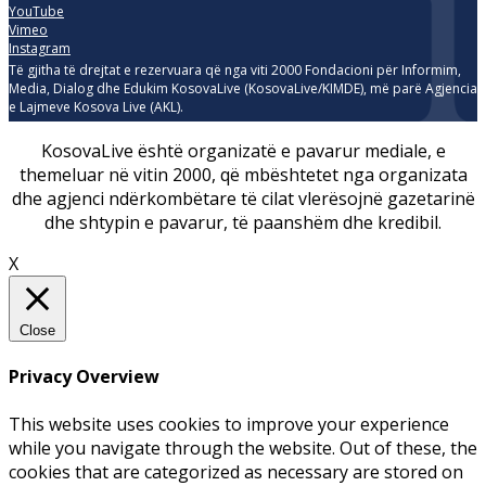
YouTube
Vimeo
Instagram
Të gjitha të drejtat e rezervuara që nga viti 2000 Fondacioni për Informim,
Media, Dialog dhe Edukim KosovaLive (KosovaLive/KIMDE), më parë Agjencia
e Lajmeve Kosova Live (AKL).
KosovaLive është organizatë e pavarur mediale, e
themeluar në vitin 2000, që mbështetet nga organizata
dhe agjenci ndërkombëtare të cilat vlerësojnë gazetarinë
dhe shtypin e pavarur, të paanshëm dhe kredibil.
X
Close
Privacy Overview
This website uses cookies to improve your experience
while you navigate through the website. Out of these, the
cookies that are categorized as necessary are stored on