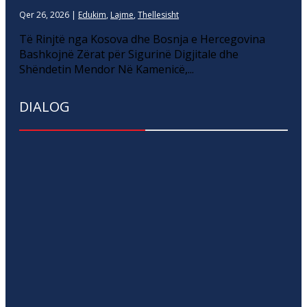
Qer 26, 2026
|
Edukim
,
Lajme
,
Thellesisht
Të Rinjtë nga Kosova dhe Bosnja e Hercegovina
Bashkojnë Zërat për Sigurinë Digjitale dhe
Shëndetin Mendor Në Kamenicë,...
DIALOG