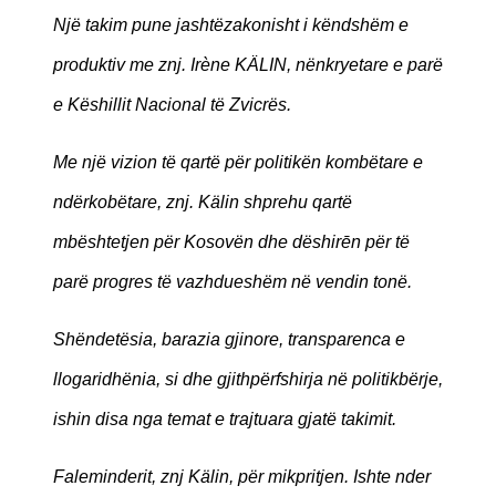
Një takim pune jashtëzakonisht i këndshëm e
produktiv me znj. Irène KÄLIN, nënkryetare e parë
e Këshillit Nacional të Zvicrës.
Me një vizion të qartë për politikën kombëtare e
ndërkobëtare, znj. Kälin shprehu qartë
mbështetjen për Kosovën dhe dëshirēn për të
parë progres të vazhdueshëm në vendin tonë.
Shëndetësia, barazia gjinore, transparenca e
llogaridhënia, si dhe gjithpërfshirja në politikbërje,
ishin disa nga temat e trajtuara gjatë takimit.
Faleminderit, znj Kälin, për mikpritjen. Ishte nder