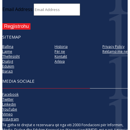
Email Address
Regjistrohu
SITEMAP
Ballina
Historia
Privacy Policy
Lajme
Për ne
Reklamo me ne
Thellësisht
Kontakt
Dialog
Arkiva
Edukim
Barazi
MEDIA SOCIALE
Facebook
Twitter
Linkedin
YouTube
Vimeo
Instagram
Të gjitha të drejtat e rezervuara që nga viti 2000 Fondacioni për Informim,
Media, Dialog dhe Edukim KosovaLive (KosovaLive/KIMDE), më parë Agjencia