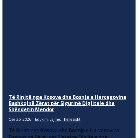
Të Rinjtë nga Kosova dhe Bosnja e Hercegovina
Bashkojnë Zërat për Sigurinë Digjitale dhe
Shëndetin Mendor
Qer 26, 2026
|
Edukim
,
Lajme
,
Thellesisht
Të Rinjtë nga Kosova dhe Bosnja e Hercegovina
Bashkojnë Zërat për Sigurinë Digjitale dhe