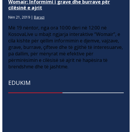
Womair: Informimi i grave dhe burrave për
cilësinë e ajrit
Nën 21, 2019
|
Barazi
Më 19 nëntor, nga ora 10:00 deri në 12:00 në
KosovaLive u mbajt ngjarja interaktive “Womair”, e
cila kishte për qëllim informimin e djemve, vajzave,
grave, burrave, çifteve dhe të gjithë të interesuarve,
pa dallim, për mënyrat më efektive për
përmirësimin e cilësisë së ajrit në hapësira të
brendshme dhe të jashtme.
EDUKIM