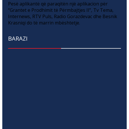
Pesë aplikantë që paraqitën një aplikacion për
“Grantet e Prodhimit të Përmbajtjes II”, Tv Tema,
Internews, RTV Puls, Radio Gorazdevac dhe Besnik
Krasniqi do të marrin mbështetje.
BARAZI