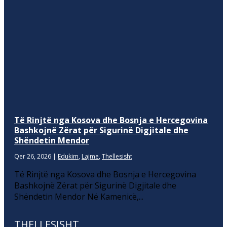
Të Rinjtë nga Kosova dhe Bosnja e Hercegovina
Bashkojnë Zërat për Sigurinë Digjitale dhe
Shëndetin Mendor
Qer 26, 2026
|
Edukim
,
Lajme
,
Thellesisht
Të Rinjtë nga Kosova dhe Bosnja e Hercegovina
Bashkojnë Zërat për Sigurinë Digjitale dhe
Shëndetin Mendor Në Kamenicë,...
THELLESISHT