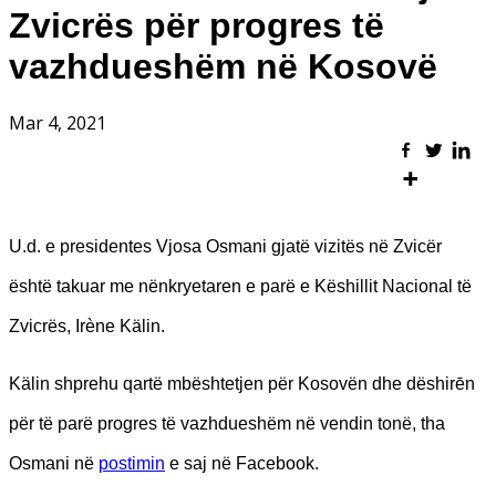
Zvicrës për progres të
vazhdueshëm në Kosovë
Mar 4, 2021
U.d. e presidentes Vjosa Osmani gjatë vizitës në Zvicër
është takuar me nënkryetaren e parë e Këshillit Nacional të
Zvicrës, Irène Kälin.
Kälin shprehu qartë mbështetjen për Kosovën dhe dëshirēn
për të parë progres të vazhdueshëm në vendin tonë, tha
Osmani në
postimin
e saj në Facebook.