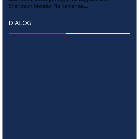
Shëndetin Mendor Në Kamenicë,...
DIALOG