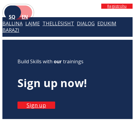
Regjistrohu
SQ
EN
BALLINA
LAJME
THELLËSISHT
DIALOG
EDUKIM
BARAZI
Build Skills with
our
trainings
Sign up now!
Sign up