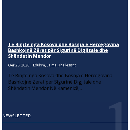
Të Rinjtë nga Kosova dhe Bosnja e Hercegovina
Bashkojnë Zërat për Sigurinë Digjitale dhe
Shëndetin Mendor
Qer 26, 2026
|
Edukim
,
Lajme
,
Thellesisht
Të Rinjtë nga Kosova dhe Bosnja e Hercegovina
Bashkojnë Zërat për Sigurinë Digjitale dhe
Shëndetin Mendor Në Kamenicë,...
NEWSLETTER