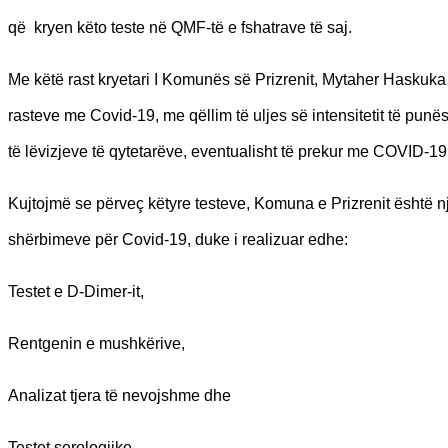
që kryen këto teste në QMF-të e fshatrave të saj.
Me këtë rast kryetari I Komunës së Prizrenit, Mytaher Haskuka k
rasteve me Covid-19, me qëllim të uljes së intensitetit të pu
të lëvizjeve të qytetarëve, eventualisht të prekur me COVID-19
Kujtojmë se përveç këtyre testeve, Komuna e Prizrenit është
shërbimeve për Covid-19, duke i realizuar edhe:
Testet e D-Dimer-it,
Rentgenin e mushkërive,
Analizat tjera të nevojshme dhe
Testet serologjike,