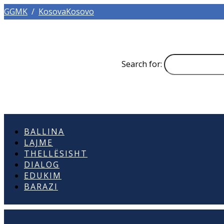
GGMK
/
KosovaKosovo
Search for:
BALLINA
LAJME
THELLËSISHT
DIALOG
EDUKIM
BARAZI