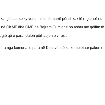
a njoftuar se ky vendim është marrë për shkak të rritjes së numr
nës në QKMF dhe QMF në Bajram Curr, dhe po ashtu me qëllim të 
, gjë që e parandalon përhapjen e virusit.
 njëra nga komunat e para në Kosovë, që ka kompletuar pakon e