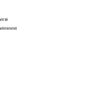
it të
eliminimit