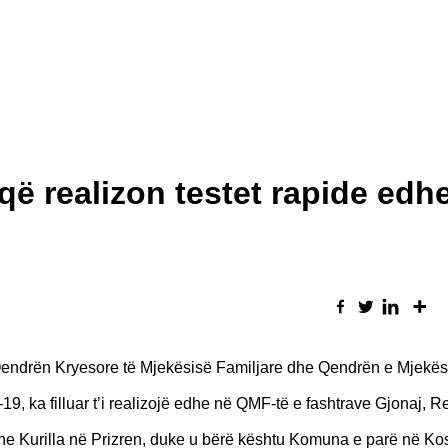
që realizon testet rapide edh
Qendrën Kryesore të Mjekësisë Familjare dhe Qendrën e Mjekës
19, ka filluar t’i realizojë edhe në QMF-të e fashtrave Gjonaj, 
he Kurilla në Prizren, duke u bërë kështu Komuna e parë në K