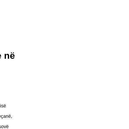
e në
isë
Reçanë,
osovë