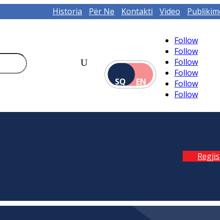
Historia
Për Ne
Kontakti
Video
Publikim
Follow
Follow
Follow
Follow
SQ
EN
Follow
Follow
Regji