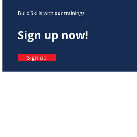
Build Skills with
our
trainings
Sign up now!
Sign up