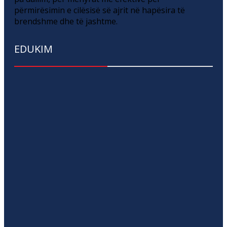
përmirësimin e cilësisë së ajrit në hapësira të
brendshme dhe të jashtme.
EDUKIM