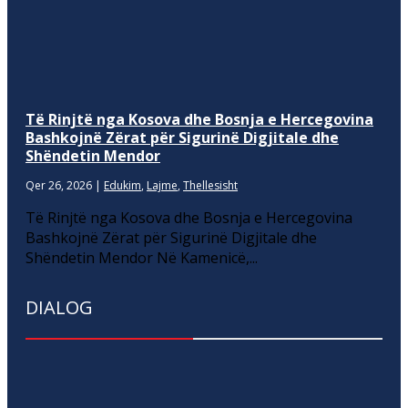
Të Rinjtë nga Kosova dhe Bosnja e Hercegovina
Bashkojnë Zërat për Sigurinë Digjitale dhe
Shëndetin Mendor
Qer 26, 2026
|
Edukim
,
Lajme
,
Thellesisht
Të Rinjtë nga Kosova dhe Bosnja e Hercegovina
Bashkojnë Zërat për Sigurinë Digjitale dhe
Shëndetin Mendor Në Kamenicë,...
DIALOG