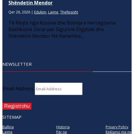
Shëndetin Mendor
Qer 26, 2026
|
Edukim
,
Lajme
,
Thellesisht
Të Rinjtë nga Kosova dhe Bosnja e Hercegovina
Bashkojnë Zërat për Sigurinë Digjitale dhe
Shëndetin Mendor Në Kamenicë,...
NEWSLETTER
Email Address
Regjistrohu
SITEMAP
Ballina
Historia
Privacy Policy
Lajme
Për ne
Reklamo me ne