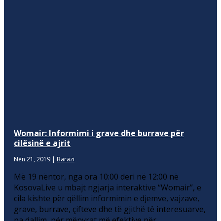
Womair: Informimi i grave dhe burrave për
cilësinë e ajrit
Nën 21, 2019
|
Barazi
Më 19 nëntor, nga ora 10:00 deri në 12:00 në
KosovaLive u mbajt ngjarja interaktive “Womair”, e
cila kishte për qëllim informimin e djemve, vajzave,
grave, burrave, çifteve dhe të gjithë të interesuarve,
pa dallim, për mënyrat më efektive për