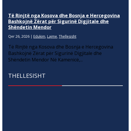
Të Rinjtë nga Kosova dhe Bosnja e Hercegovina
Bashkojnë Zërat për Sigurinë Digjitale dhe
Shëndetin Mendor
Qer 26, 2026
|
Edukim
,
Lajme
,
Thellesisht
Të Rinjtë nga Kosova dhe Bosnja e Hercegovina
Bashkojnë Zërat për Sigurinë Digjitale dhe
Shëndetin Mendor Në Kamenicë,...
THELLESISHT