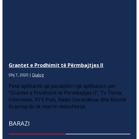
Grantet e Prodhimit të Përmbajtjes II
Dhj 7, 2020
|
Dialog
Pesë aplikantë që paraqitën një aplikacion për
“Grantet e Prodhimit të Përmbajtjes II”, Tv Tema,
Internews, RTV Puls, Radio Gorazdevac dhe Besnik
Krasniqi do të marrin mbështetje.
BARAZI