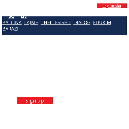
Regjistrohu
SQ
EN
BALLINA
LAJME
THELLËSISHT
DIALOG
EDUKIM
BARAZI
Build Skills with
our
trainings
Sign up now!
Sign up