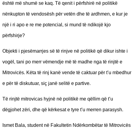
është më shumë se kaq. Të qenit i përfshirë në politikë
nënkupton të vendosësh për vetën dhe të ardhmen, e kur je
një i ri apo e re me potencial, si mund të ndikojë kjo
përfshirje?
Objekti i pjesëmarrjes së të rinjve në politikë që dikur ishte i
vogël, tani po merr vëmendje më të madhe nga të rinjtë e
Mitrovicës. Këta të rinj kanë vende të caktuar për t’u mbedhur
e për të diskutuar, siç janë selitë e partive.
Të rinjtë mitrovicas hyjnë në politikë me qëllim që t’u
dëgjohet zëri, dhe që kërkesat e tyre t’u merren parasysh.
Ismet Bala, student në Fakultetin Ndërkombëtar të Mitrovicës