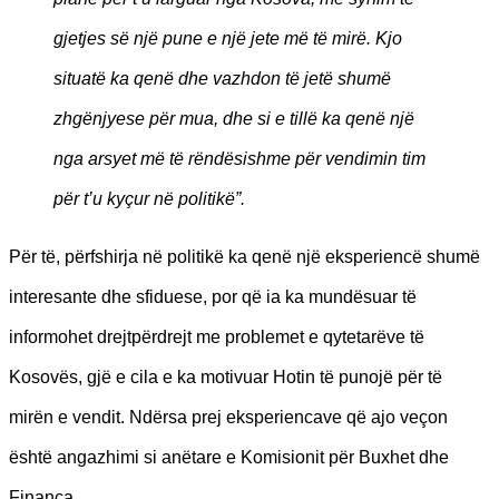
gjetjes së një pune e një jete më të mirë. Kjo
situatë ka qenë dhe vazhdon të jetë shumë
zhgënjyese për mua, dhe si e tillë ka qenë një
nga arsyet më të rëndësishme për vendimin tim
për t’u kyçur në politikë”.
Për të, përfshirja në politikë ka qenë një eksperiencë shumë
interesante dhe sfiduese, por që ia ka mundësuar të
informohet drejtpërdrejt me problemet e qytetarëve të
Kosovës, gjë e cila e ka motivuar Hotin të punojë për të
mirën e vendit. Ndërsa prej eksperiencave që ajo veçon
është angazhimi si anëtare e Komisionit për Buxhet dhe
Financa.