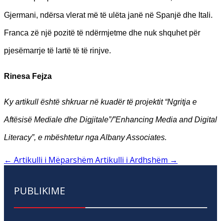
Gjermani, ndërsa vlerat më të ulëta janë në Spanjë dhe Itali.
Franca zë një pozitë të ndërmjetme dhe nuk shquhet për
pjesëmarrje të lartë të të rinjve.
Rinesa Fejza
Ky artikull është shkruar në kuadër të projektit “Ngritja e
Aftësisë Mediale dhe Digjitale”/”Enhancing Media and Digital
Literacy”, e mbështetur nga Albany Associates.
←
Artikulli i Mëparshëm
Artikulli i Ardhshëm
→
PUBLIKIME