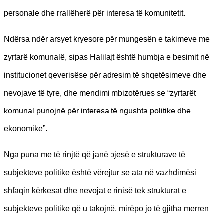
personale dhe rrallëherë për interesa të komunitetit.
Ndërsa ndër arsyet kryesore për mungesën e takimeve me
zyrtarë komunalë, sipas Halilajt është humbja e besimit në
institucionet qeverisëse për adresim të shqetësimeve dhe
nevojave të tyre, dhe mendimi mbizotërues se “zyrtarët
komunal punojnë për interesa të ngushta politike dhe
ekonomike”.
Nga puna me të rinjtë që janë pjesë e strukturave të
subjekteve politike është vërejtur se ata në vazhdimësi
shfaqin kërkesat dhe nevojat e rinisë tek strukturat e
subjekteve politike që u takojnë, mirëpo jo të gjitha merren