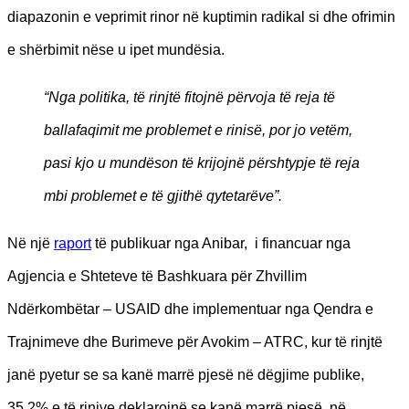
diapazonin e veprimit rinor në kuptimin radikal si dhe ofrimin
e shërbimit nëse u ipet mundësia.
“Nga politika, të rinjtë fitojnë përvoja të reja të
ballafaqimit me problemet e rinisë, por jo vetëm,
pasi kjo u mundëson të krijojnë përshtypje të reja
mbi problemet e të gjithë qytetarëve”.
Në një
raport
të publikuar nga Anibar, i financuar nga
Agjencia e Shteteve të Bashkuara për Zhvillim
Ndërkombëtar – USAID dhe implementuar nga Qendra e
Trajnimeve dhe Burimeve për Avokim – ATRC, kur të rinjtë
janë pyetur se sa kanë marrë pjesë në dëgjime publike,
35.2% e të rinjve deklarojnë se kanë marrë pjesë, në