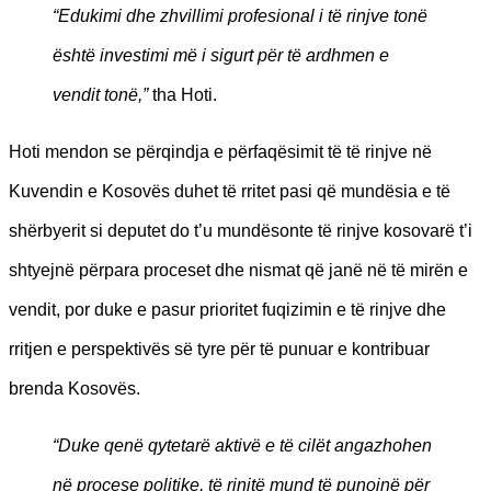
“E
dukimi dhe zhvillimi profesional i të rinjve tonë
është investimi më i sigurt për të ardhmen e
vendit tonë,”
tha Hoti.
Hoti mendon se përqindja e përfaqësimit të të rinjve në
Kuvendin e Kosovës duhet të rritet pasi që mundësia e të
shërbyerit si deputet do t’u mundësonte të rinjve kosovarë t’i
shtyejnë përpara proceset dhe nismat që janë në të mirën e
vendit, por duke e pasur prioritet fuqizimin e të rinjve dhe
rritjen e perspektivës së tyre për të punuar e kontribuar
brenda Kosovës.
“Duke qenë qytetarë aktivë e të cilët angazhohen
në procese politike, të rinjtë mund të punojnë për