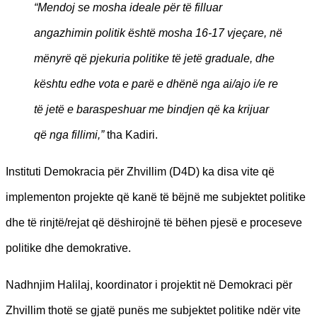
“Mendoj se mosha ideale për të filluar
angazhimin politik është mosha 16-17 vjeçare, në
mënyrë që pjekuria politike të jetë graduale, dhe
kështu edhe vota e parë e dhënë nga ai/ajo i/e re
të jetë e baraspeshuar me bindjen që ka krijuar
që nga fillimi,”
tha Kadiri.
Instituti Demokracia për Zhvillim (D4D) ka disa vite që
implementon projekte që kanë të bëjnë me subjektet politike
dhe të rinjtë/rejat që dëshirojnë të bëhen pjesë e proceseve
politike dhe demokrative.
Nadhnjim Halilaj, koordinator i projektit në Demokraci për
Zhvillim thotë se gjatë punës me subjektet politike ndër vite