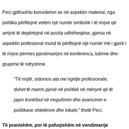
Peci gjithashtu konsideron se në aspektin material, nga
politika përfitojnë vetëm një numër simbolik i të rinjve që
arrijnë të depërtojnë në pozita udhëheqëse, gjersa në
aspektin profesional mund të përfitojnë një numër më i gjerë i
të rinjve përmes pjesëmarrjes në konferenca, tubime dhe
grupime të ndryshme.
“Të rinjtë, sidomos ata me ngritje profesionale,
duhet të marrin pjesë në politikë në mënyrë që të
japin kontribut në rregullimin dhe avancimin e
politikave shtetërore dhe lokale,
” thotë Peci.
Të pranishëm, por të pafuqishëm në vendimarrje