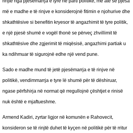
rinjtë nga pjesëmarrja e tyre në parti politike, me atë se pjesa
më e madhe e të rinjve e konsiderojnë fitimin e njohurive dhe
shkathtësive si benefitin kryesor të angazhimit të tyre politik,
e një pjesë shumë e vogël thonë se përveç zhvillimit të
shkathtësive dhe zgjerimit të miqësisë, angazhimi partiak u
ka ndihmuar të sigurojnë edhe një vend pune.
Sado e madhe mund të jetë pjesëmarrja e të rinjve në
politikë, vendimmarrja e tyre lë shumë për të dëshiruar,
ngase përfshirja në normat që rregullojnë çështjet e rinisë
nuk është e mjaftueshme.
Armend Kadiri, zyrtar ligjor në komunën e Rahovecit,
konsideron se të rinjtë duhet të kyçen në politikë për të rritur