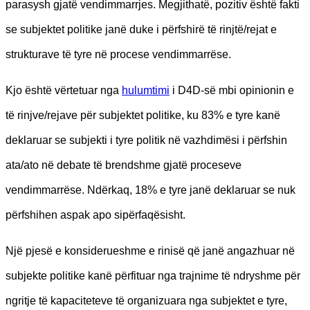
parasysh gjatë vendimmarrjes. Megjithatë, pozitiv është fakti
se subjektet politike janë duke i përfshirë të rinjtë/rejat e
strukturave të tyre në procese vendimmarrëse.
Kjo është vërtetuar nga
hulumtimi
i D4D-së mbi opinionin e
të rinjve/rejave për subjektet politike, ku 83% e tyre kanë
deklaruar se subjekti i tyre politik në vazhdimësi i përfshin
ata/ato në debate të brendshme gjatë proceseve
vendimmarrëse. Ndërkaq, 18% e tyre janë deklaruar se nuk
përfshihen aspak apo sipërfaqësisht.
Një pjesë e konsiderueshme e rinisë që janë angazhuar në
subjekte politike kanë përfituar nga trajnime të ndryshme për
ngritje të kapaciteteve të organizuara nga subjektet e tyre,