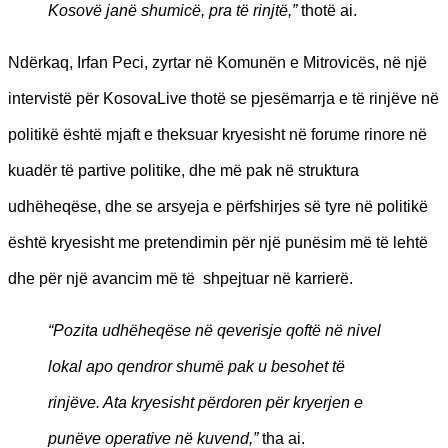
Kosovë janë shumicë, pra të rinjtë,”
thotë ai.
Ndërkaq, Irfan Peci, zyrtar në Komunën e Mitrovicës, në një
intervistë për KosovaLive thotë se pjesëmarrja e të rinjëve në
politikë është mjaft e theksuar kryesisht në forume rinore në
kuadër të partive politike, dhe më pak në struktura
udhëheqëse, dhe se arsyeja e përfshirjes së tyre në politikë
është kryesisht me pretendimin për një punësim më të lehtë
dhe për një avancim më të shpejtuar në karrierë.
“Pozita udhëheqëse në qeverisje qoftë në nivel
lokal apo qendror shumë pak u besohet të
rinjëve. Ata kryesisht përdoren për kryerjen e
punëve operative në kuvend,”
tha ai.