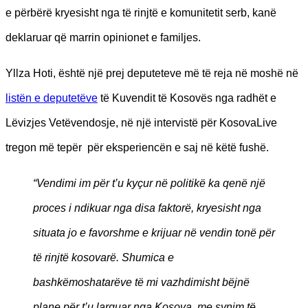
e përbërë kryesisht nga të rinjtë e komunitetit serb, kanë
deklaruar që marrin opinionet e familjes.
Yllza Hoti, është një prej deputeteve më të reja në moshë në
listën e deputetëve
të Kuvendit të Kosovës nga radhët e
Lëvizjes Vetëvendosje, në një intervistë për KosovaLive
tregon më tepër për eksperiencën e saj në këtë fushë.
“Vendimi im për t’u kyçur në politikë ka qenë një
proces i ndikuar nga disa faktorë, kryesisht nga
situata jo e favorshme e krijuar në vendin tonë për
të rinjtë kosovarë. Shumica e
bashkëmoshatarëve të mi vazhdimisht bëjnë
plane për t’u larguar nga Kosova, me synim të