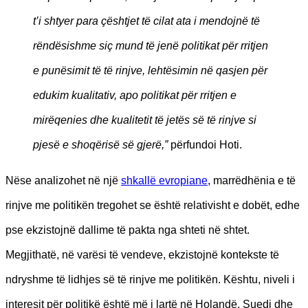
t’i shtyer para çështjet të cilat ata i mendojnë të
rëndësishme siç mund të jenë politikat për rritjen
e punësimit të të rinjve, lehtësimin në qasjen për
edukim kualitativ, apo politikat për rritjen e
mirëqenies dhe kualitetit të jetës së të rinjve si
pjesë e shoqërisë së gjerë,”
përfundoi Hoti.
Nëse analizohet në një
shkallë evropiane
, marrëdhënia e të
rinjve me politikën tregohet se është relativisht e dobët, edhe
pse ekzistojnë dallime të pakta nga shteti në shtet.
Megjithatë, në varësi të vendeve, ekzistojnë kontekste të
ndryshme të lidhjes së të rinjve me politikën. Kështu, niveli i
interesit për politikë është më i lartë në Holandë, Suedi dhe