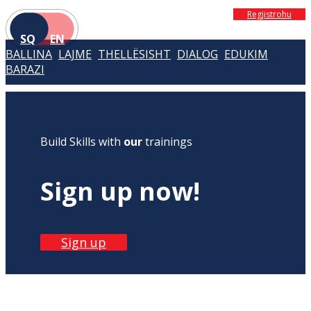
Regjistrohu
SQ
EN
BALLINA
LAJME
THELLËSISHT
DIALOG
EDUKIM
BARAZI
Build Skills with
our
trainings
Sign up now!
Sign up