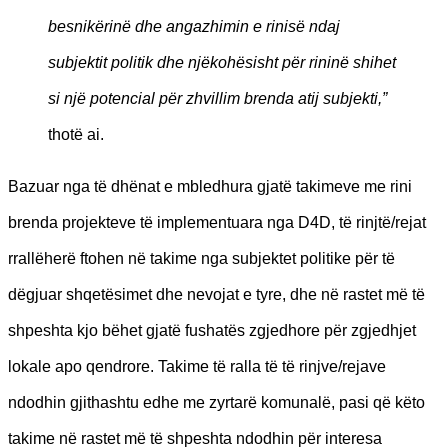
besnikërinë dhe angazhimin e rinisë ndaj
subjektit politik dhe njëkohësisht për rininë shihet
si një potencial për zhvillim brenda atij subjekti,”
thotë ai.
Bazuar nga të dhënat e mbledhura gjatë takimeve me rini
brenda projekteve të implementuara nga D4D, të rinjtë/rejat
rrallëherë ftohen në takime nga subjektet politike për të
dëgjuar shqetësimet dhe nevojat e tyre, dhe në rastet më të
shpeshta kjo bëhet gjatë fushatës zgjedhore për zgjedhjet
lokale apo qendrore. Takime të ralla të të rinjve/rejave
ndodhin gjithashtu edhe me zyrtarë komunalë, pasi që këto
takime në rastet më të shpeshta ndodhin për interesa