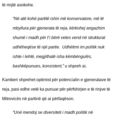
të rinjtë asokohe.
“Në atë kohë partitë ishin më konservatore, më të
mbyllura për gjenerata të reja, kërkohej angazhim
shumë i madh për t’i bërë vetes vend në strukturat
udhëheqëse të një partie. Udhëtimi im politik nuk
ishte i lehtë, megjithatë isha këmbëngulës,
bashkëpunues, konsistent,”
u shpreh ai.
Kamberi shprehet optimist për potencialin e gjeneratave të
reja, pasi edhe vetë ka punuar për përfshirjen e të rinjve të
Mitrovicës në partinë që ai përfaqëson.
“Unë mendoj se diversiteti i madh politik në