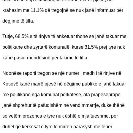
krahasim me 11.1% që tregojnë se nuk janë informuar për
dëgjime të tilla.
Tutje, 68.5% e të rinjve të anketuar thonë se janë takuar me
politikanë dhe zyrtarë komunalë, kurse 31.5% prej tyre nuk
kanë pasur mundësinë për takime të tilla.
Ndonëse raporti tregon se një numër i madh i të rinjve në
Kosovë kanë marrë pjesë në dëgjime publike e janë takuar
me politikanë nga komunat përkatëse, ata prapëseprapë
janë shprehur të pafuqishëm në vendimmarrje, duke thënë
se vetëm prezenca e tyre nuk është e mjaftueshme, por
duhet që kërkesat e tyre të mirren parasysh më tepër.