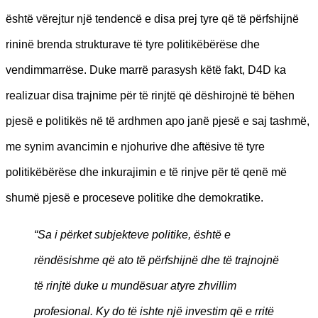
është vërejtur një tendencë e disa prej tyre që të përfshijnë
rininë brenda strukturave të tyre politikëbërëse dhe
vendimmarrëse. Duke marrë parasysh këtë fakt, D4D ka
realizuar disa trajnime për të rinjtë që dëshirojnë të bëhen
pjesë e politikës në të ardhmen apo janë pjesë e saj tashmë,
me synim avancimin e njohurive dhe aftësive të tyre
politikëbërëse dhe inkurajimin e të rinjve për të qenë më
shumë pjesë e proceseve politike dhe demokratike.
“Sa i përket subjekteve politike, është e
rëndësishme që ato të përfshijnë dhe të trajnojnë
të rinjtë duke u mundësuar atyre zhvillim
profesional. Ky do të ishte një investim që e rritë