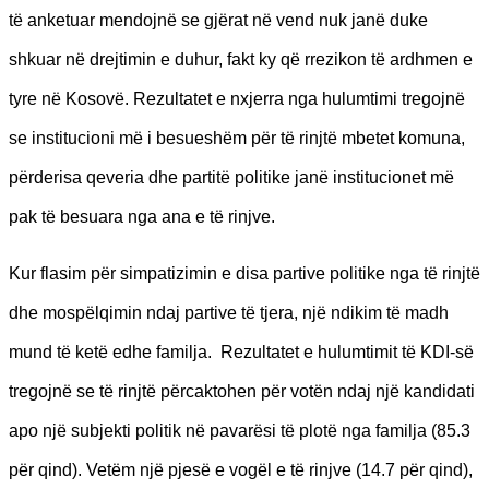
të anketuar mendojnë se gjërat në vend nuk janë duke
shkuar në drejtimin e duhur, fakt ky që rrezikon të ardhmen e
tyre në Kosovë. Rezultatet e nxjerra nga hulumtimi tregojnë
se institucioni më i besueshëm për të rinjtë mbetet komuna,
përderisa qeveria dhe partitë politike janë institucionet më
pak të besuara nga ana e të rinjve.
Kur flasim për simpatizimin e disa partive politike nga të rinjtë
dhe mospëlqimin ndaj partive të tjera, një ndikim të madh
mund të ketë edhe familja. Rezultatet e hulumtimit të KDI-së
tregojnë se të rinjtë përcaktohen për votën ndaj një kandidati
apo një subjekti politik në pavarësi të plotë nga familja (85.3
për qind). Vetëm një pjesë e vogël e të rinjve (14.7 për qind),