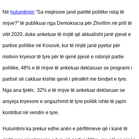
Në
hulumtimin
“Sa miqësore janë partitë politike ndaj të
rinjve?” të publikuar nga Demokracia për Zhvillim në prill të
vitit 2020, duke anketuar të rinjtë që aktualisht janë pjesë e
partive politike në Kosovë, kur të rinjtë janë pyetur për
motivin kryesor të tyre për të qenë pjesë e ndonjë partie
politike, 48% e të rinjve të anketuar deklaruan se programi i
partisë së caktuar kishte qenë i përafërt me bindjet e tyre.
Nga ana tjetër, 32% e të rinjve të anketuar deklaruan se
arsyeja kryesore e angazhimit të tyre politik ishte të japin
kontribut në vendin e tyre.
Hulumtimi ka prekur edhe anën e përfitimeve që i kanë të