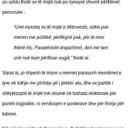
po ashtu thotë se të rinjtë nuk po synojnë shumë përfitimet
personale .
“Unë mendoj se të rinjtë e Mitrovicës, edhe pse
merren me politikë, përfitojnë pak, për të mos
thënë hiç. Pavarësisht angazhimit, deri më tani
unë nuk kam përfituar asgjë,”
thotë ai.
Sipas tij, jo shpesh të rinjve u merren parasysh mendimet e
tyre në lidhje me çështje që i prekin ata, dhe se partitë i
shfrytëzojnë të rinjtë më shumë në fushata elektorale për
punën logjistike, si vendosjen e posterave dhe për thirrje për
tubime.