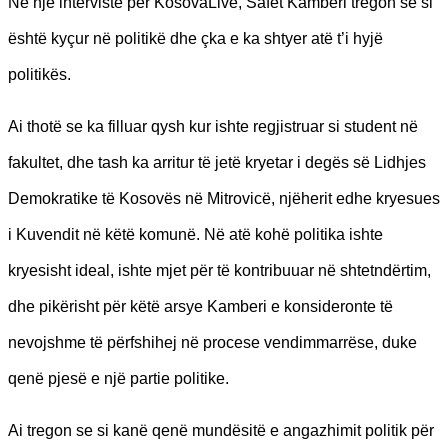
Në një intervistë për KosovaLive, Safet Kamberi tregon se si
është kyçur në politikë dhe çka e ka shtyer atë t’i hyjë
politikës.
Ai thotë se ka filluar qysh kur ishte regjistruar si student në
fakultet, dhe tash ka arritur të jetë kryetar i degës së Lidhjes
Demokratike të Kosovës në Mitrovicë, njëherit edhe kryesues
i Kuvendit në këtë komunë. Në atë kohë politika ishte
kryesisht ideal, ishte mjet për të kontribuuar në shtetndërtim,
dhe pikërisht për këtë arsye Kamberi e konsideronte të
nevojshme të përfshihej në procese vendimmarrëse, duke
qenë pjesë e një partie politike.
Ai tregon se si kanë qenë mundësitë e angazhimit politik për