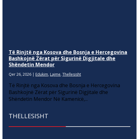
Të Rinjtë nga Kosova dhe Bosnja e Hercegovina
Bashkojnë Zërat për Sigurinë Digjitale dhe
Shëndetin Mendor
Qer 26, 2026
|
Edukim
,
Lajme
,
Thellesisht
Të Rinjtë nga Kosova dhe Bosnja e Hercegovina
Bashkojnë Zërat për Sigurinë Digjitale dhe
Shëndetin Mendor Në Kamenicë,...
THELLESISHT