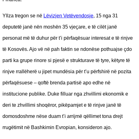
Yllza tregon se në
Lëvizjen Vetëvendosje
, 15 nga 31
deputetë janë nën moshën 35 vjeçare, e të cilët janë
personat më të duhur për t’i përfaqësuar interesat e të rinjve
të Kosovës. Ajo vë në pah faktin se ndonëse pothuajse çdo
parti ka grupe rinore si pjesë e strukturave të tyre, këtyre të
rinjve rrallëherë u jipet mundësia për t’u përfshirë në pozita
përfaqësuese – qoftë brenda partisë apo edhe në
institucione publike. Duke filluar nga zhvillimi ekonomik e
deri te zhvillimi shoqëror, pikëpamjet e të rinjve janë të
domosdoshme nëse duam t’i arrijmë qëllimet tona drejt
rrugëtimit në Bashkimin Evropian, konsideron ajo.