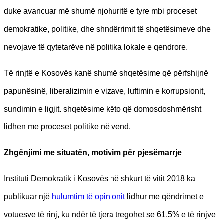
duke avancuar më shumë njohuritë e tyre mbi proceset
demokratike, politike, dhe shndërrimit të shqetësimeve dhe
nevojave të qytetarëve në politika lokale e qendrore.
Të rinjtë e Kosovës kanë shumë shqetësime që përfshijnë
papunësinë, liberalizimin e vizave, luftimin e korrupsionit,
sundimin e ligjit, shqetësime këto që domosdoshmërisht
lidhen me proceset politike në vend.
Zhgënjimi me situatën, motivim për pjesëmarrje
Instituti Demokratik i Kosovës në shkurt të vitit 2018 ka
publikuar një
hulumtim të opinionit
lidhur me qëndrimet e
votuesve të rinj, ku ndër të tjera tregohet se 61.5% e të rinjve