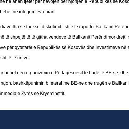
dhe në anën tjetër për nevojën për njohjen e Republikës së Kos
hehet në integrim evropian.
diave tha se theksi i diskutimit ishte te raporti i Ballkanit Perë
të shpejtë të të gjitha vendeve të Ballkanit Perëndimor drejt in
 vizave për qytetarët e Republikës së Kosovës dhe investimeve në
ht të të rinjve.
mor bëhet nën organizimin e Përfaqësuesit të Lartë të BE-së, dh
ë rajon, bashkëpunimin bileteral me BE-në dhe rrugën e Ballkani
r media e Zyrës së Kryeminstrit.