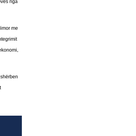
ovës nga
ndimor me
tegrimit
 ekonomi,
e shërben
t