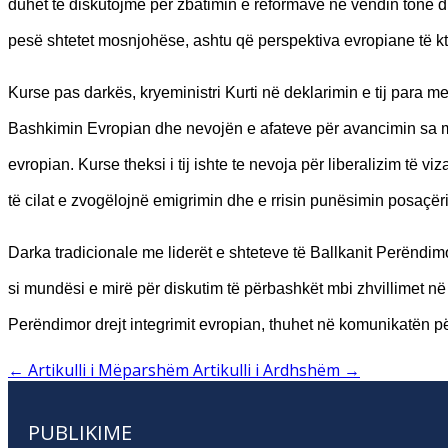
duhet të diskutojmë për zbatimin e reformave në vendin tonë 
pesë shtetet mosnjohëse, ashtu që perspektiva evropiane të kt
Kurse pas darkës, kryeministri Kurti në deklarimin e tij para me
Bashkimin Evropian dhe nevojën e afateve për avancimin sa më 
evropian. Kurse theksi i tij ishte te nevoja për liberalizim të
të cilat e zvogëlojnë emigrimin dhe e rrisin punësimin posaçëris
Darka tradicionale me liderët e shteteve të Ballkanit Perëndi
si mundësi e mirë për diskutim të përbashkët mbi zhvillimet n
Perëndimor drejt integrimit evropian, thuhet në komunikatën pë
←
Artikulli i Mëparshëm
Artikulli i Ardhshëm
→
PUBLIKIME