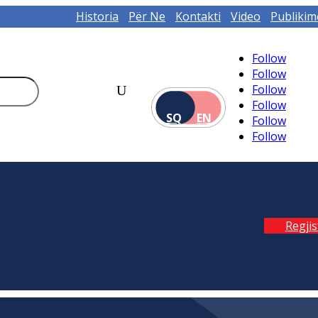
Historia
Për Ne
Kontakti
Video
Publikim
Follow
Follow
Follow
Follow
SQ
EN
Follow
Follow
Regji