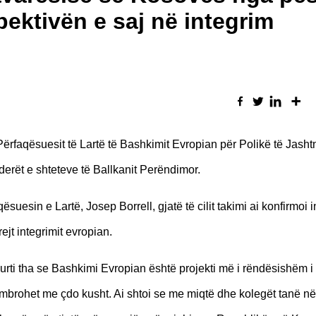
ektivën e saj në integrim
 Përfaqësuesit të Lartë të Bashkimit Evropian për Polikë të Jash
derët e shteteve të Ballkanit Perëndimor.
uesin e Lartë, Josep Borrell, gjatë të cilit takimi ai konfirmoi 
jt integrimit evropian.
i Kurti tha se Bashkimi Evropian është projekti më i rëndësishëm 
 mbrohet me çdo kusht. Ai shtoi se me miqtë dhe kolegët tanë në