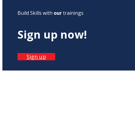
Build Skills with
our
trainings
Sign up now!
Sign up