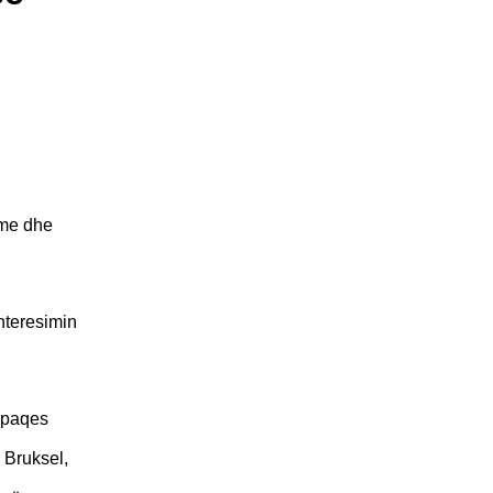
tme dhe
interesimin
i paqes
 Bruksel,