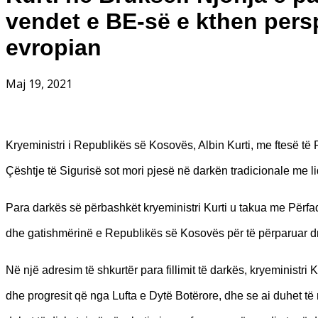
vendet e BE-së e kthen persp
evropian
Maj 19, 2021
Kryeministri i Republikës së Kosovës, Albin Kurti, me ftesë të
Çështje të Sigurisë sot mori pjesë në darkën tradicionale me li
Para darkës së përbashkët kryeministri Kurti u takua me Përfaqës
dhe gatishmërinë e Republikës së Kosovës për të përparuar dre
Në një adresim të shkurtër para fillimit të darkës, kryeministr
dhe progresit që nga Lufta e Dytë Botërore, dhe se ai duhet të