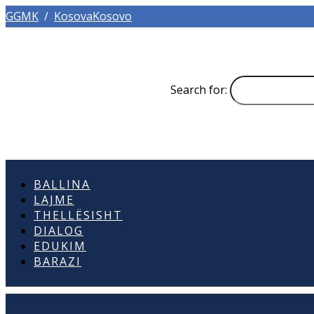
GGMK
/
KosovaKosovo
Search for:
BALLINA
LAJME
THELLËSISHT
DIALOG
EDUKIM
BARAZI