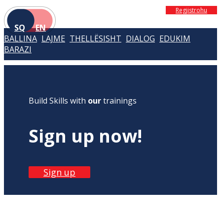
Regjistrohu
SQ
EN
BALLINA
LAJME
THELLËSISHT
DIALOG
EDUKIM
BARAZI
Build Skills with
our
trainings
Sign up now!
Sign up