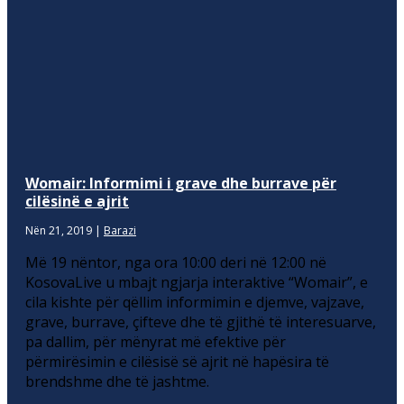
Womair: Informimi i grave dhe burrave për
cilësinë e ajrit
Nën 21, 2019
|
Barazi
Më 19 nëntor, nga ora 10:00 deri në 12:00 në
KosovaLive u mbajt ngjarja interaktive “Womair”, e
cila kishte për qëllim informimin e djemve, vajzave,
grave, burrave, çifteve dhe të gjithë të interesuarve,
pa dallim, për mënyrat më efektive për
përmirësimin e cilësisë së ajrit në hapësira të
brendshme dhe të jashtme.