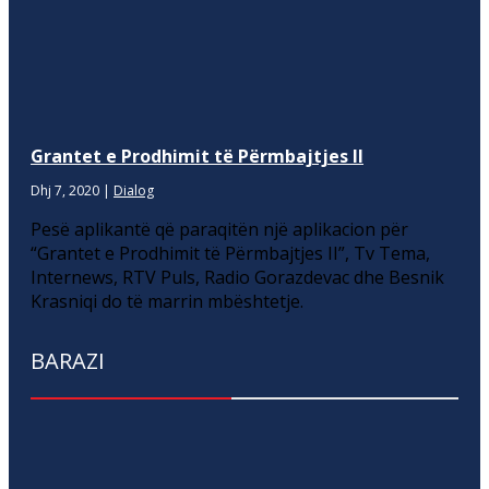
Grantet e Prodhimit të Përmbajtjes II
Dhj 7, 2020
|
Dialog
Pesë aplikantë që paraqitën një aplikacion për
“Grantet e Prodhimit të Përmbajtjes II”, Tv Tema,
Internews, RTV Puls, Radio Gorazdevac dhe Besnik
Krasniqi do të marrin mbështetje.
BARAZI