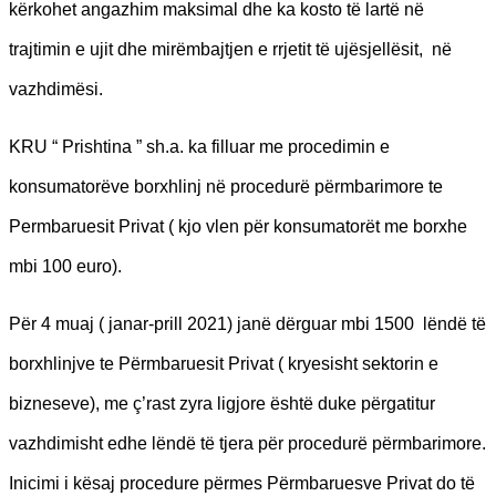
kërkohet angazhim maksimal dhe ka kosto të lartë në
trajtimin e ujit dhe mirëmbajtjen e rrjetit të ujësjellësit, në
vazhdimësi.
KRU “ Prishtina ” sh.a. ka filluar me procedimin e
konsumatorëve borxhlinj në procedurë përmbarimore te
Permbaruesit Privat ( kjo vlen për konsumatorët me borxhe
mbi 100 euro).
Për 4 muaj ( janar-prill 2021) janë dërguar mbi 1500 lëndë të
borxhlinjve te Përmbaruesit Privat ( kryesisht sektorin e
bizneseve), me ç’rast zyra ligjore është duke përgatitur
vazhdimisht edhe lëndë të tjera për procedurë përmbarimore.
Inicimi i kësaj procedure përmes Përmbaruesve Privat do të