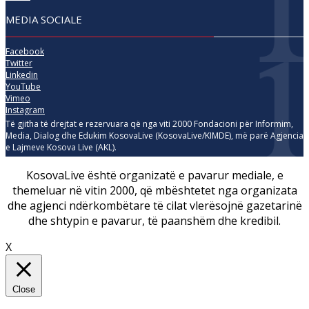
MEDIA SOCIALE
Facebook
Twitter
Linkedin
YouTube
Vimeo
Instagram
Të gjitha të drejtat e rezervuara që nga viti 2000 Fondacioni për Informim,
Media, Dialog dhe Edukim KosovaLive (KosovaLive/KIMDE), më parë Agjencia
e Lajmeve Kosova Live (AKL).
KosovaLive është organizatë e pavarur mediale, e
themeluar në vitin 2000, që mbështetet nga organizata
dhe agjenci ndërkombëtare të cilat vlerësojnë gazetarinë
dhe shtypin e pavarur, të paanshëm dhe kredibil.
X
Close