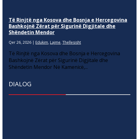
Të Rinjtë nga Kosova dhe Bosnja e Hercegovina
Bashkojnë Zërat për Sigurinë Digjitale dhe
Shëndetin Mendor
Qer 26, 2026
|
Edukim
,
Lajme
,
Thellesisht
Të Rinjtë nga Kosova dhe Bosnja e Hercegovina
Bashkojnë Zërat për Sigurinë Digjitale dhe
Shëndetin Mendor Në Kamenicë,...
DIALOG