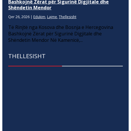
Bashkojnë Zërat për Sigurinë Digjitale dhe
Shëndetin Mendor
Qer 26, 2026
|
Edukim
,
Lajme
,
Thellesisht
Të Rinjtë nga Kosova dhe Bosnja e Hercegovina
Bashkojnë Zërat për Sigurinë Digjitale dhe
Shëndetin Mendor Në Kamenicë,...
THELLESISHT