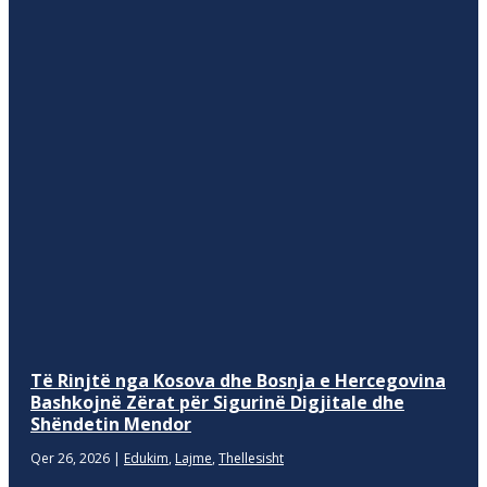
Të Rinjtë nga Kosova dhe Bosnja e Hercegovina
Bashkojnë Zërat për Sigurinë Digjitale dhe
Shëndetin Mendor
Qer 26, 2026
|
Edukim
,
Lajme
,
Thellesisht