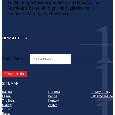
Të Rinjtë nga Kosova dhe Bosnja e Hercegovina
Bashkojnë Zërat për Sigurinë Digjitale dhe
Shëndetin Mendor Në Kamenicë,...
NEWSLETTER
Email Address
Regjistrohu
SITEMAP
Ballina
Historia
Privacy Policy
Lajme
Për ne
Reklamo me ne
Thellësisht
Kontakt
Dialog
Arkiva
Edukim
Barazi