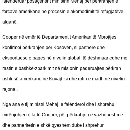
falënderuar posaçërisht ministrin Mehaj për përkrahjen e
forcave amerikane në procesin e akomodimit të refugjatëve
afganë.
Cooper në emër të Departamentit Amerikan të Mbrojtjes,
konfirmoi përkrahjen për Kosovën, si partnere dhe
eksportuese e paqes në nivelin global, të dëshmuar edhe me
rastin e bashkë-zbarkimit në misionin paqeruajtës përkrah
ushtrisë amerikane në Kuvajt, si dhe rolin e madh në nivelin
rajonal.
Nga ana e tij ministri Mehaj, e falënderoi dhe i shprehu
mirënjohjen e lartë Cooper, për përkrahjen e vazhdueshme
dhe partneritetin e shkëlqyeshëm duke i shprehur