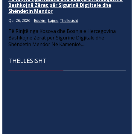
Bashkojnë Zërat për Sigurinë Digjitale dhe
Shëndetin Mendor
Qer 26, 2026
|
Edukim
,
Lajme
,
Thellesisht
Të Rinjtë nga Kosova dhe Bosnja e Hercegovina
Bashkojnë Zërat për Sigurinë Digjitale dhe
Shëndetin Mendor Në Kamenicë,...
THELLESISHT