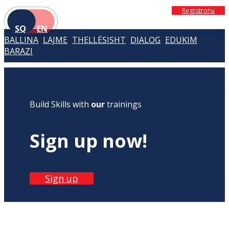
Regjistrohu
SQ
EN
BALLINA
LAJME
THELLËSISHT
DIALOG
EDUKIM
BARAZI
Build Skills with
our
trainings
Sign up now!
Sign up