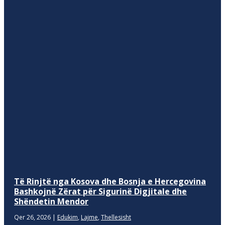
Të Rinjtë nga Kosova dhe Bosnja e Hercegovina
Bashkojnë Zërat për Sigurinë Digjitale dhe
Shëndetin Mendor
Qer 26, 2026
|
Edukim
,
Lajme
,
Thellesisht