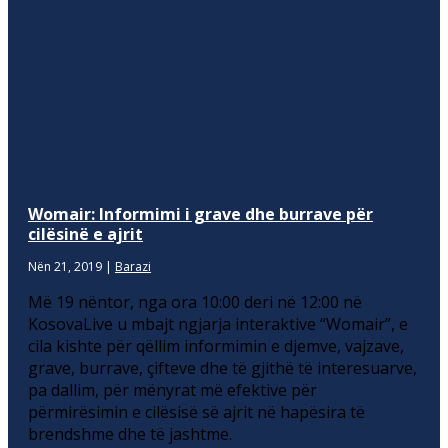
Womair: Informimi i grave dhe burrave për
cilësinë e ajrit
Nën 21, 2019
|
Barazi
Më 19 nëntor, nga ora 10:00 deri në 12:00 në
KosovaLive u mbajt ngjarja interaktive “Womair”, e
cila kishte për qëllim informimin e djemve, vajzave,
grave, burrave, çifteve dhe të gjithë të interesuarve,
pa dallim, për mënyrat më efektive për
përmirësimin e cilësisë së ajrit në hapësira të
brendshme dhe të jashtme.