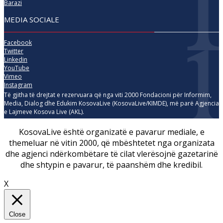
Barazi
MEDIA SOCIALE
Facebook
Twitter
Linkedin
YouTube
Vimeo
Instagram
Të gjitha të drejtat e rezervuara që nga viti 2000 Fondacioni për Informim,
Media, Dialog dhe Edukim KosovaLive (KosovaLive/KIMDE), më parë Agjencia
e Lajmeve Kosova Live (AKL).
KosovaLive është organizatë e pavarur mediale, e
themeluar në vitin 2000, që mbështetet nga organizata
dhe agjenci ndërkombëtare të cilat vlerësojnë gazetarinë
dhe shtypin e pavarur, të paanshëm dhe kredibil.
X
Close