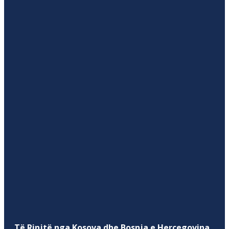
Të Rinjtë nga Kosova dhe Bosnja e Hercegovina