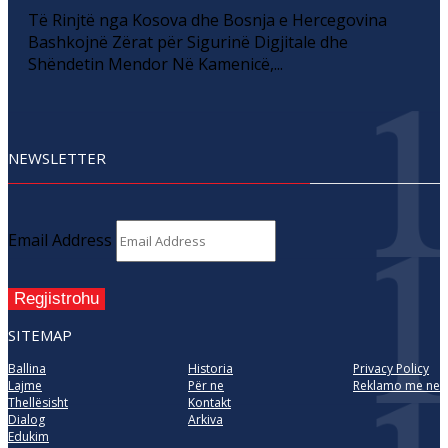
Të Rinjtë nga Kosova dhe Bosnja e Hercegovina
Bashkojnë Zërat për Sigurinë Digjitale dhe
Shëndetin Mendor Në Kamenicë,...
NEWSLETTER
Email Address
Regjistrohu
SITEMAP
Ballina
Historia
Privacy Policy
Lajme
Për ne
Reklamo me ne
Thellësisht
Kontakt
Dialog
Arkiva
Edukim