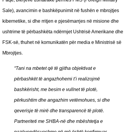
Sale), avancimin e bashkëpunimit në fushën e mbrojtjes
kibernetike, si dhe rritjen e pjesëmarrjes në misione dhe
ushtrime të përbashkëta ndërmjet Ushtrisë Amerikane dhe
FSK-së, thuhet në komunikatën për media e Ministrisë së
Mbrojtjes.
“Tani na mbetet që të gjitha objektivat e
përbashkët të angazhohemi t’i realizojmë
bashkërisht, me besim e vullnet të plotë,
përkushtim dhe angazhim vetëmohues, si dhe
qeverisje të mirë dhe transparencë të plotë.
Partneriteti me SHBA-në dhe mbështetja e
pazëvendësueshme që më është konfirmuar