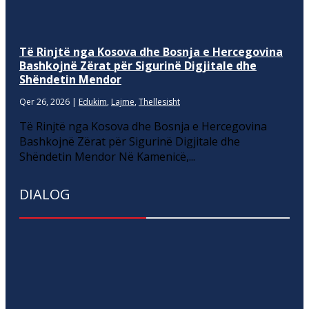
Të Rinjtë nga Kosova dhe Bosnja e Hercegovina
Bashkojnë Zërat për Sigurinë Digjitale dhe
Shëndetin Mendor
Qer 26, 2026
|
Edukim
,
Lajme
,
Thellesisht
Të Rinjtë nga Kosova dhe Bosnja e Hercegovina
Bashkojnë Zërat për Sigurinë Digjitale dhe
Shëndetin Mendor Në Kamenicë,...
DIALOG