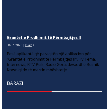
Grantet e Prodhimit të Përmbajtjes II
Dhj 7, 2020
|
Dialog
Pesë aplikantë që paraqitën një aplikacion për
“Grantet e Prodhimit të Përmbajtjes II”, Tv Tema,
Internews, RTV Puls, Radio Gorazdevac dhe Besnik
Krasniqi do të marrin mbështetje.
BARAZI