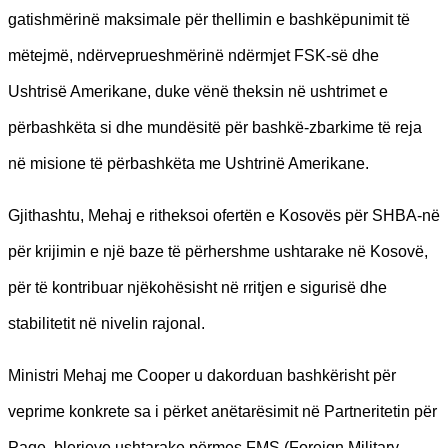
gatishmërinë maksimale për thellimin e bashkëpunimit të
mëtejmë, ndërveprueshmërinë ndërmjet FSK-së dhe
Ushtrisë Amerikane, duke vënë theksin në ushtrimet e
përbashkëta si dhe mundësitë për bashkë-zbarkime të reja
në misione të përbashkëta me Ushtrinë Amerikane.
Gjithashtu, Mehaj e ritheksoi ofertën e Kosovës për SHBA-në
për krijimin e një baze të përhershme ushtarake në Kosovë,
për të kontribuar njëkohësisht në rritjen e sigurisë dhe
stabilitetit në nivelin rajonal.
Ministri Mehaj me Cooper u dakorduan bashkërisht për
veprime konkrete sa i përket anëtarësimit në Partneritetin për
Paqe, blerjeve ushtarake përmes FMS (Foreign Military