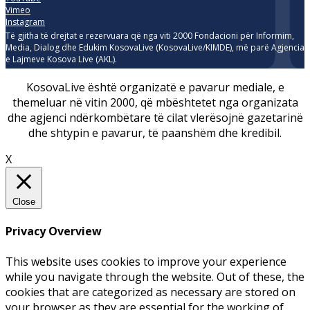
Vimeo
Instagram
Të gjitha të drejtat e rezervuara që nga viti 2000 Fondacioni për Informim,
Media, Dialog dhe Edukim KosovaLive (KosovaLive/KIMDE), më parë Agjencia
e Lajmeve Kosova Live (AKL).
KosovaLive është organizatë e pavarur mediale, e
themeluar në vitin 2000, që mbështetet nga organizata
dhe agjenci ndërkombëtare të cilat vlerësojnë gazetarinë
dhe shtypin e pavarur, të paanshëm dhe kredibil.
X
Close
Privacy Overview
This website uses cookies to improve your experience
while you navigate through the website. Out of these, the
cookies that are categorized as necessary are stored on
your browser as they are essential for the working of