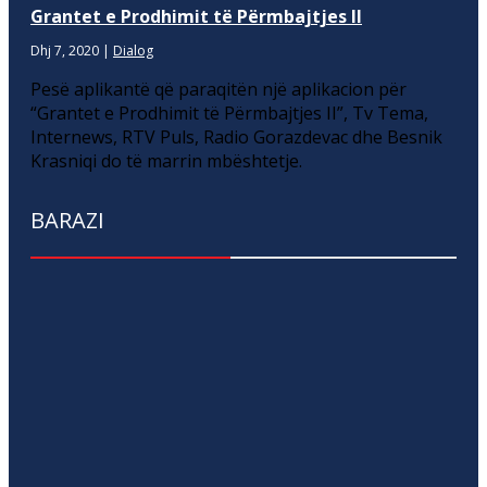
Grantet e Prodhimit të Përmbajtjes II
Dhj 7, 2020
|
Dialog
Pesë aplikantë që paraqitën një aplikacion për
“Grantet e Prodhimit të Përmbajtjes II”, Tv Tema,
Internews, RTV Puls, Radio Gorazdevac dhe Besnik
Krasniqi do të marrin mbështetje.
BARAZI