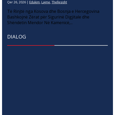
Qer 26, 2026
|
Edukim
,
Lajme
,
Thellesisht
Të Rinjtë nga Kosova dhe Bosnja e Hercegovina
Bashkojnë Zërat për Sigurinë Digjitale dhe
Shëndetin Mendor Në Kamenicë,...
DIALOG