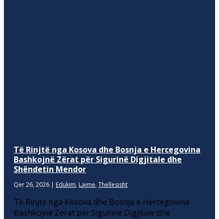
Të Rinjtë nga Kosova dhe Bosnja e Hercegovina
Bashkojnë Zërat për Sigurinë Digjitale dhe
Shëndetin Mendor
Qer 26, 2026
|
Edukim
,
Lajme
,
Thellesisht
Të Rinjtë nga Kosova dhe Bosnja e Hercegovina
Bashkojnë Zërat për Sigurinë Digjitale dhe