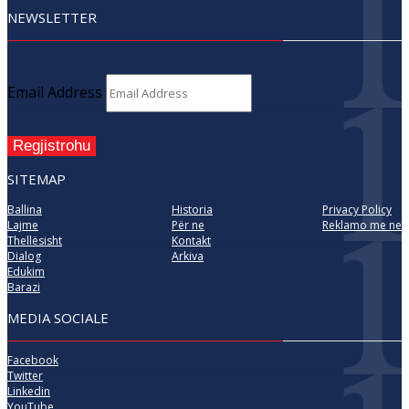
NEWSLETTER
Email Address
Regjistrohu
SITEMAP
Ballina
Historia
Privacy Policy
Lajme
Për ne
Reklamo me ne
Thellësisht
Kontakt
Dialog
Arkiva
Edukim
Barazi
MEDIA SOCIALE
Facebook
Twitter
Linkedin
YouTube