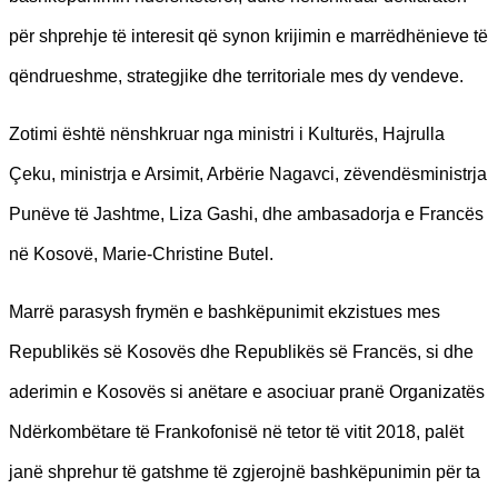
për shprehje të interesit që synon krijimin e marrëdhënieve të
qëndrueshme, strategjike dhe territoriale mes dy vendeve.
Zotimi është nënshkruar nga ministri i Kulturës, Hajrulla
Çeku, ministrja e Arsimit, Arbërie Nagavci, zëvendësministrja
Punëve të Jashtme, Liza Gashi, dhe ambasadorja e Francës
në Kosovë, Marie-Christine Butel.
Marrë parasysh frymën e bashkëpunimit ekzistues mes
Republikës së Kosovës dhe Republikës së Francës, si dhe
aderimin e Kosovës si anëtare e asociuar pranë Organizatës
Ndërkombëtare të Frankofonisë në tetor të vitit 2018, palët
janë shprehur të gatshme të zgjerojnë bashkëpunimin për ta