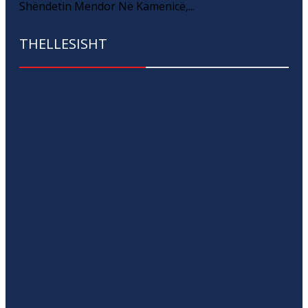
Shëndetin Mendor Në Kamenicë,...
THELLESISHT