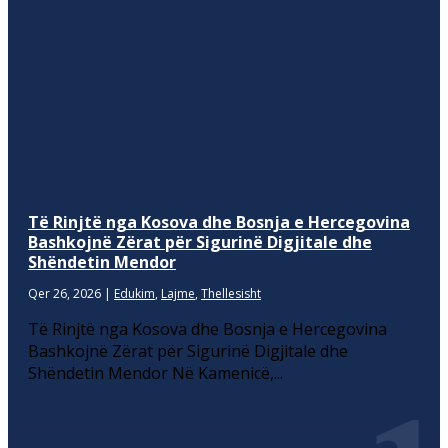
Të Rinjtë nga Kosova dhe Bosnja e Hercegovina
Bashkojnë Zërat për Sigurinë Digjitale dhe
Shëndetin Mendor
Qer 26, 2026
|
Edukim
,
Lajme
,
Thellesisht
Të Rinjtë nga Kosova dhe Bosnja e Hercegovina
Bashkojnë Zërat për Sigurinë Digjitale dhe
Shëndetin Mendor Në Kamenicë,...