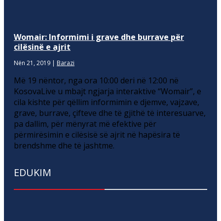
Womair: Informimi i grave dhe burrave për
cilësinë e ajrit
Nën 21, 2019
|
Barazi
Më 19 nëntor, nga ora 10:00 deri në 12:00 në
KosovaLive u mbajt ngjarja interaktive “Womair”, e
cila kishte për qëllim informimin e djemve, vajzave,
grave, burrave, çifteve dhe të gjithë të interesuarve,
pa dallim, për mënyrat më efektive për
përmirësimin e cilësisë së ajrit në hapësira të
brendshme dhe të jashtme.
EDUKIM