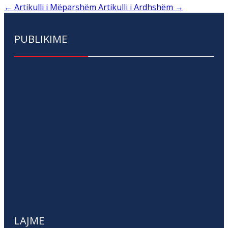
←
Artikulli i Mëparshëm
Artikulli i Ardhshëm
→
PUBLIKIME
LAJME