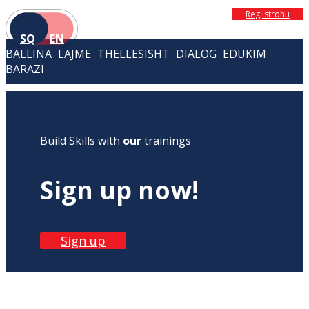
Regjistrohu
SQ
EN
BALLINA
LAJME
THELLËSISHT
DIALOG
EDUKIM
BARAZI
Build Skills with
our
trainings
Sign up now!
Sign up