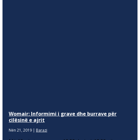
Womair: Informimi i grave dhe burrave për
cilësinë e ajrit
Nën 21, 2019
|
Barazi