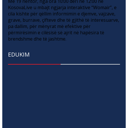
Më 19 nëntor, nga ora 10:00 deri në 12:00 në
KosovaLive u mbajt ngjarja interaktive “Womair”, e
cila kishte për qëllim informimin e djemve, vajzave,
grave, burrave, çifteve dhe të gjithë të interesuarve,
pa dallim, për mënyrat më efektive për
përmirësimin e cilësisë së ajrit në hapësira të
brendshme dhe të jashtme.
EDUKIM