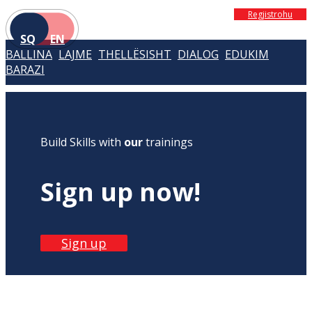
Regjistrohu
SQ
EN
BALLINA
LAJME
THELLËSISHT
DIALOG
EDUKIM
BARAZI
Build Skills with
our
trainings
Sign up now!
Sign up