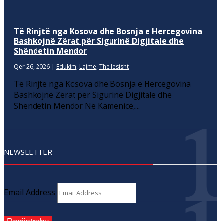
Të Rinjtë nga Kosova dhe Bosnja e Hercegovina
Bashkojnë Zërat për Sigurinë Digjitale dhe
Shëndetin Mendor
Qer 26, 2026
|
Edukim
,
Lajme
,
Thellesisht
Të Rinjtë nga Kosova dhe Bosnja e Hercegovina
Bashkojnë Zërat për Sigurinë Digjitale dhe
Shëndetin Mendor Në Kamenicë,...
NEWSLETTER
Email Address