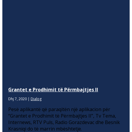
Grantet e Prodhimit të Përmbajtjes II
Dhj 7, 2020
|
Dialog
Pesë aplikantë që paraqitën një aplikacion për
“Grantet e Prodhimit të Përmbajtjes II”, Tv Tema,
Internews, RTV Puls, Radio Gorazdevac dhe Besnik
Krasniqi do të marrin mbështetje.