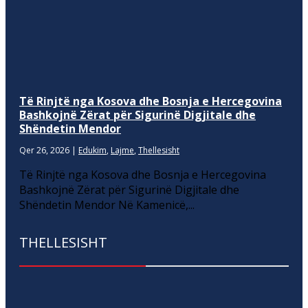
Të Rinjtë nga Kosova dhe Bosnja e Hercegovina
Bashkojnë Zërat për Sigurinë Digjitale dhe
Shëndetin Mendor
Qer 26, 2026
|
Edukim
,
Lajme
,
Thellesisht
Të Rinjtë nga Kosova dhe Bosnja e Hercegovina
Bashkojnë Zërat për Sigurinë Digjitale dhe
Shëndetin Mendor Në Kamenicë,...
THELLESISHT