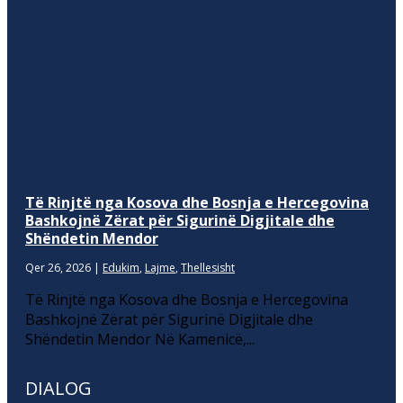
Të Rinjtë nga Kosova dhe Bosnja e Hercegovina
Bashkojnë Zërat për Sigurinë Digjitale dhe
Shëndetin Mendor
Qer 26, 2026
|
Edukim
,
Lajme
,
Thellesisht
Të Rinjtë nga Kosova dhe Bosnja e Hercegovina
Bashkojnë Zërat për Sigurinë Digjitale dhe
Shëndetin Mendor Në Kamenicë,...
DIALOG