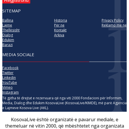
Regjistrohu
SITEMAP
Ballina
Historia
Privacy Policy
Lajme
Për ne
Reklamo me ne
Thellësisht
Kontakt
Dialog
Arkiva
Edukim
Barazi
MEDIA SOCIALE
Facebook
Twitter
Linkedin
YouTube
Vimeo
Instagram
Të gjitha të drejtat e rezervuara që nga viti 2000 Fondacioni për Informim,
Media, Dialog dhe Edukim KosovaLive (KosovaLive/KIMDE), më parë Agjencia
e Lajmeve Kosova Live (AKL).
KosovaLive është organizatë e pavarur mediale, e
themeluar në vitin 2000, që mbështetet nga organizata