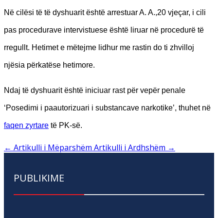
Në cilësi të të dyshuarit është arrestuar A. A.,20 vjeçar, i cili
pas procedurave intervistuese është liruar në procedurë të
rregullt. Hetimet e mëtejme lidhur me rastin do ti zhvilloj
njësia përkatëse hetimore.
Ndaj të dyshuarit është iniciuar rast për vepër penale
‘Posedimi i paautorizuari i substancave narkotike’, thuhet në
faqen zyrtare
të PK-së.
←
Artikulli i Mëparshëm
Artikulli i Ardhshëm
→
PUBLIKIME