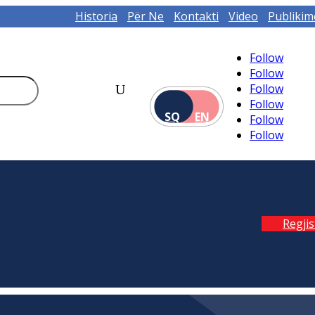
Historia
Për Ne
Kontakti
Video
Publikim
Follow
Follow
Follow
Follow
SQ
EN
Follow
Follow
Regji