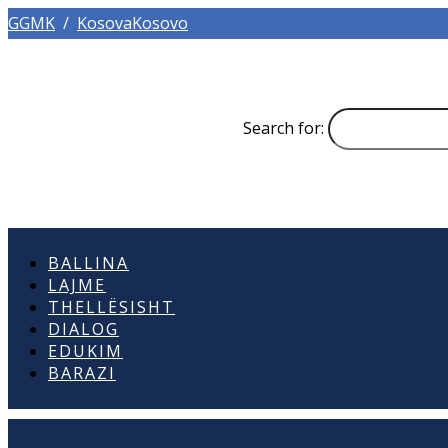
GGMK
/
KosovaKosovo
Search for:
BALLINA
LAJME
THELLËSISHT
DIALOG
EDUKIM
BARAZI