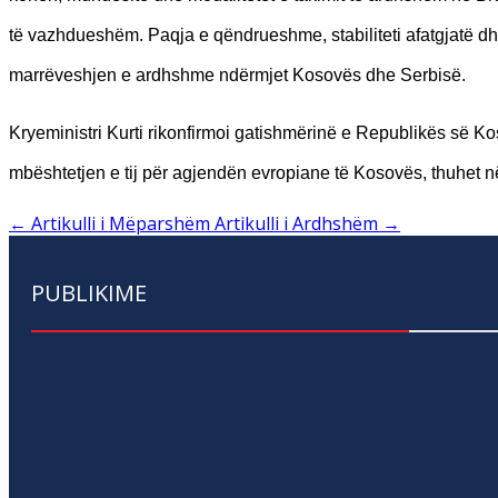
të vazhdueshëm. Paqja e qëndrueshme, stabiliteti afatgjatë d
marrëveshjen e ardhshme ndërmjet Kosovës dhe Serbisë.
Kryeministri Kurti rikonfirmoi gatishmërinë e Republikës së Ko
mbështetjen e tij për agjendën evropiane të Kosovës, thuhet n
←
Artikulli i Mëparshëm
Artikulli i Ardhshëm
→
PUBLIKIME