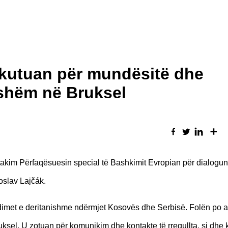
skutuan për mundësitë dhe
hshëm në Bruksel
në takim Përfaqësuesin special të Bashkimit Evropian për dialogu
roslav Lajčák.
edimet e deritanishme ndërmjet Kosovës dhe Serbisë. Folën po a
ksel. U zotuan për komunikim dhe kontakte të rregullta, si dhe