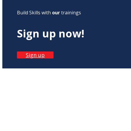
Build Skills with
our
trainings
Sign up now!
Sign up