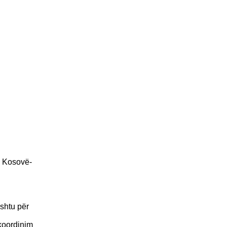
n Kosovë-
shtu për
 koordinim