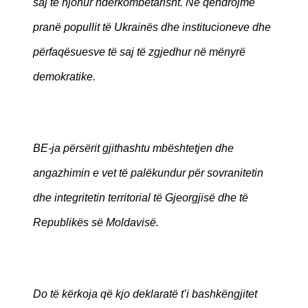
saj të njohur ndërkombëtarisht. Ne qëndrojmë
pranë popullit të Ukrainës dhe institucioneve dhe
përfaqësuesve të saj të zgjedhur në mënyrë
demokratike.
BE-ja përsërit gjithashtu mbështetjen dhe
angazhimin e vet të palëkundur për sovranitetin
dhe integritetin territorial të Gjeorgjisë dhe të
Republikës së Moldavisë.
Do të kërkoja që kjo deklaratë t’i bashkëngjitet