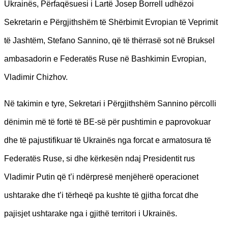
Ukrainës, Përfaqësuesi i Lartë Josep Borrell udhëzoi
Sekretarin e Përgjithshëm të Shërbimit Evropian të Veprimit
të Jashtëm, Stefano Sannino, që të thërrasë sot në Bruksel
ambasadorin e Federatës Ruse në Bashkimin Evropian,
Vladimir Chizhov.
Në takimin e tyre, Sekretari i Përgjithshëm Sannino përcolli
dënimin më të fortë të BE-së për pushtimin e paprovokuar
dhe të pajustifikuar të Ukrainës nga forcat e armatosura të
Federatës Ruse, si dhe kërkesën ndaj Presidentit rus
Vladimir Putin që t’i ndërpresë menjëherë operacionet
ushtarake dhe t’i tërheqë pa kushte të gjitha forcat dhe
pajisjet ushtarake nga i gjithë territori i Ukrainës.