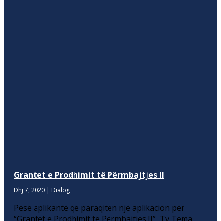
Grantet e Prodhimit të Përmbajtjes II
Dhj 7, 2020
|
Dialog
Pesë aplikantë që paraqitën një aplikacion për
“Grantet e Prodhimit të Përmbajtjes II”, Tv Tema,