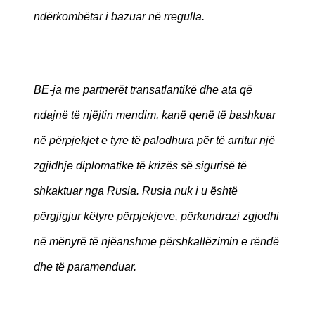
ndërkombëtar i bazuar në rregulla.
BE-ja me partnerët transatlantikë dhe ata që
ndajnë të njëjtin mendim, kanë qenë të bashkuar
në përpjekjet e tyre të palodhura për të arritur një
zgjidhje diplomatike të krizës së sigurisë të
shkaktuar nga Rusia. Rusia nuk i u është
përgjigjur këtyre përpjekjeve, përkundrazi zgjodhi
në mënyrë të njëanshme përshkallëzimin e rëndë
dhe të paramenduar.