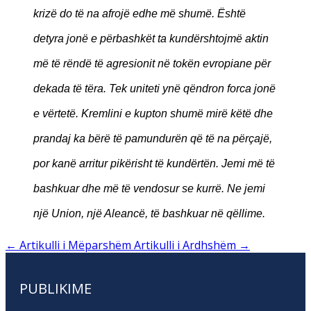
krizë do të na afrojë edhe më shumë. Është
detyra jonë e përbashkët ta kundërshtojmë aktin
më të rëndë të agresionit në tokën evropiane për
dekada të tëra. Tek uniteti ynë qëndron forca jonë
e vërtetë. Kremlini e kupton shumë mirë këtë dhe
prandaj ka bërë të pamundurën që të na përçajë,
por kanë arritur pikërisht të kundërtën. Jemi më të
bashkuar dhe më të vendosur se kurrë. Ne jemi
një Union, një Aleancë, të bashkuar në qëllime.
←
Artikulli i Mëparshëm
Artikulli i Ardhshëm
→
PUBLIKIME