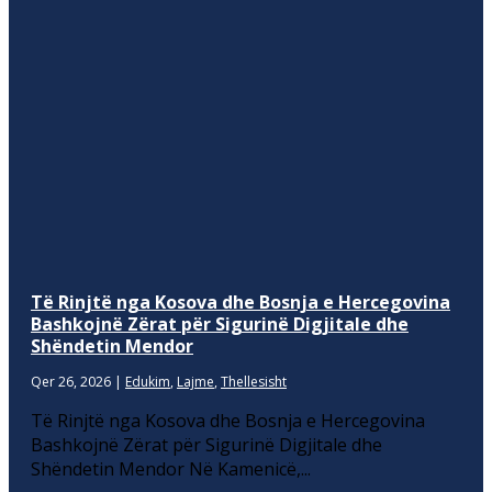
Të Rinjtë nga Kosova dhe Bosnja e Hercegovina
Bashkojnë Zërat për Sigurinë Digjitale dhe
Shëndetin Mendor
Qer 26, 2026
|
Edukim
,
Lajme
,
Thellesisht
Të Rinjtë nga Kosova dhe Bosnja e Hercegovina
Bashkojnë Zërat për Sigurinë Digjitale dhe
Shëndetin Mendor Në Kamenicë,...