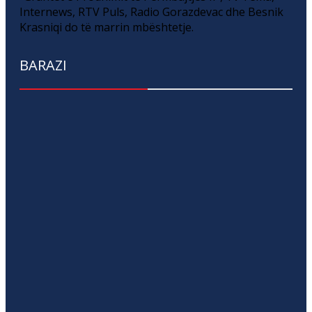
Internews, RTV Puls, Radio Gorazdevac dhe Besnik
Krasniqi do të marrin mbështetje.
BARAZI