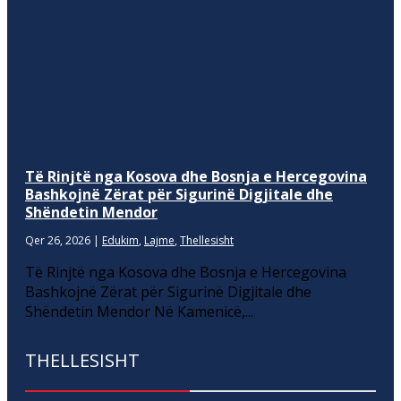
Të Rinjtë nga Kosova dhe Bosnja e Hercegovina
Bashkojnë Zërat për Sigurinë Digjitale dhe
Shëndetin Mendor
Qer 26, 2026
|
Edukim
,
Lajme
,
Thellesisht
Të Rinjtë nga Kosova dhe Bosnja e Hercegovina
Bashkojnë Zërat për Sigurinë Digjitale dhe
Shëndetin Mendor Në Kamenicë,...
THELLESISHT