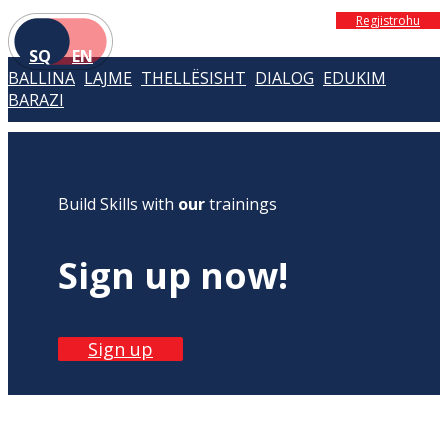
Regjistrohu
SQ
EN
BALLINA
LAJME
THELLËSISHT
DIALOG
EDUKIM
BARAZI
Build Skills with
our
trainings
Sign up now!
Sign up