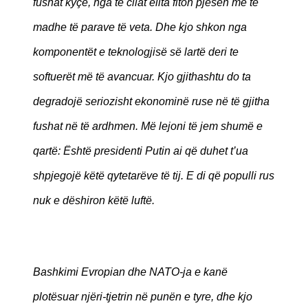
fushat kyçe, nga të cilat elita fiton pjesën më të
madhe të parave të veta. Dhe kjo shkon nga
komponentët e teknologjisë së lartë deri te
softuerët më të avancuar. Kjo gjithashtu do ta
degradojë seriozisht ekonominë ruse në të gjitha
fushat në të ardhmen. Më lejoni të jem shumë e
qartë: Është presidenti Putin ai që duhet t’ua
shpjegojë këtë qytetarëve të tij. E di që populli rus
nuk e dëshiron këtë luftë.
Bashkimi Evropian dhe NATO-ja e kanë
plotësuar njëri-tjetrin në punën e tyre, dhe kjo