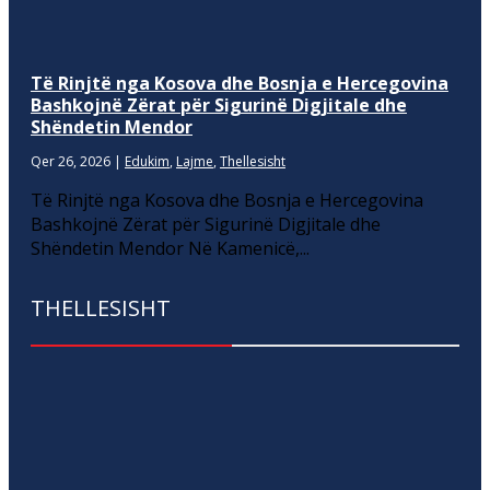
Të Rinjtë nga Kosova dhe Bosnja e Hercegovina
Bashkojnë Zërat për Sigurinë Digjitale dhe
Shëndetin Mendor
Qer 26, 2026
|
Edukim
,
Lajme
,
Thellesisht
Të Rinjtë nga Kosova dhe Bosnja e Hercegovina
Bashkojnë Zërat për Sigurinë Digjitale dhe
Shëndetin Mendor Në Kamenicë,...
THELLESISHT