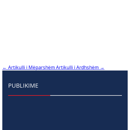
←
Artikulli i Mëparshëm
Artikulli i Ardhshëm
→
PUBLIKIME