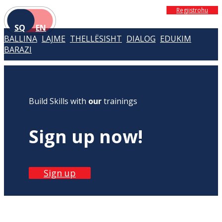
Regjistrohu
SQ
EN
BALLINA
LAJME
THELLËSISHT
DIALOG
EDUKIM
BARAZI
Build Skills with
our
trainings
Sign up now!
Sign up