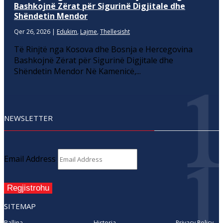
Bashkojnë Zërat për Sigurinë Digjitale dhe
Shëndetin Mendor
Qer 26, 2026
|
Edukim
,
Lajme
,
Thellesisht
Të Rinjtë nga Kosova dhe Bosnja e Hercegovina
Bashkojnë Zërat për Sigurinë Digjitale dhe
Shëndetin Mendor Në Kamenicë,...
NEWSLETTER
Email Address
Regjistrohu
SITEMAP
Ballina
Historia
Privacy Policy