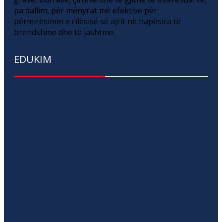
pa dallim, për mënyrat më efektive për
përmirësimin e cilësisë së ajrit në hapësira të
brendshme dhe të jashtme.
EDUKIM