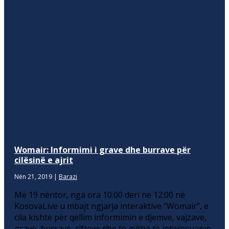
Womair: Informimi i grave dhe burrave për
cilësinë e ajrit
Nën 21, 2019
|
Barazi
Më 19 nëntor, nga ora 10:00 deri në 12:00 në
KosovaLive u mbajt ngjarja interaktive “Womair”, e
cila kishte për qëllim informimin e djemve, vajzave,
grave, burrave, çifteve dhe të gjithë të interesuarve,