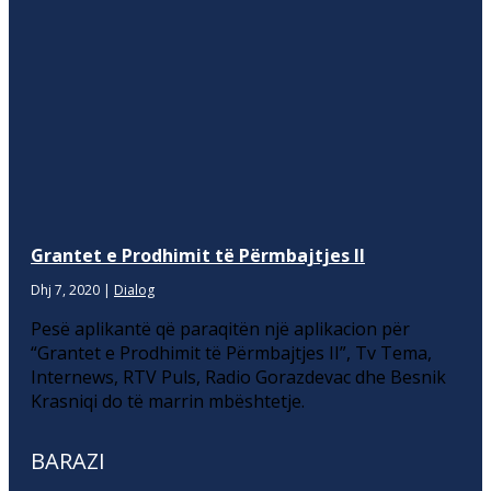
Grantet e Prodhimit të Përmbajtjes II
Dhj 7, 2020
|
Dialog
Pesë aplikantë që paraqitën një aplikacion për
“Grantet e Prodhimit të Përmbajtjes II”, Tv Tema,
Internews, RTV Puls, Radio Gorazdevac dhe Besnik
Krasniqi do të marrin mbështetje.
BARAZI