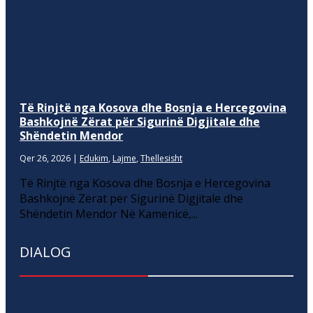
Të Rinjtë nga Kosova dhe Bosnja e Hercegovina
Bashkojnë Zërat për Sigurinë Digjitale dhe
Shëndetin Mendor
Qer 26, 2026
|
Edukim
,
Lajme
,
Thellesisht
Të Rinjtë nga Kosova dhe Bosnja e Hercegovina
Bashkojnë Zërat për Sigurinë Digjitale dhe
Shëndetin Mendor Në Kamenicë,...
DIALOG