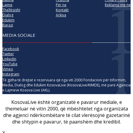
Lajme
Për ne
Reklamo me ne
Thellësisht
Kontakt
Dialog
Arkiva
Edukim
Barazi
MEDIA SOCIALE
Facebook
Twitter
Linkedin
YouTube
Vimeo
Instagram
Të gjitha të drejtat e rezervuara që nga viti 2000 Fondacioni për Informim,
Media, Dialog dhe Edukim KosovaLive (KosovaLive/KIMDE), më parë Agjencia
e Lajmeve Kosova Live (AKL).
KosovaLive është organizatë e pavarur mediale, e
themeluar në vitin 2000, që mbështetet nga organizata
dhe agjenci ndërkombëtare të cilat vlerësojnë gazetarinë
dhe shtypin e pavarur, të paanshëm dhe kredibil.