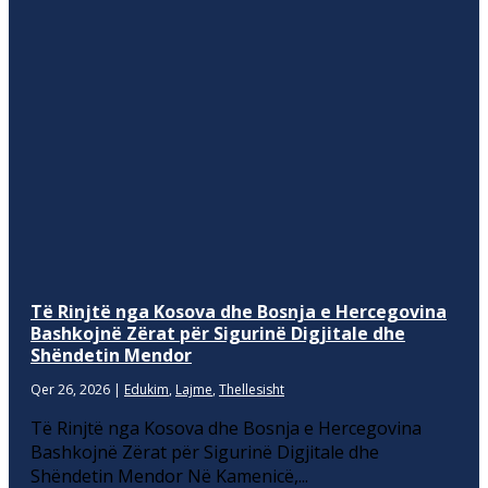
Të Rinjtë nga Kosova dhe Bosnja e Hercegovina
Bashkojnë Zërat për Sigurinë Digjitale dhe
Shëndetin Mendor
Qer 26, 2026
|
Edukim
,
Lajme
,
Thellesisht
Të Rinjtë nga Kosova dhe Bosnja e Hercegovina
Bashkojnë Zërat për Sigurinë Digjitale dhe
Shëndetin Mendor Në Kamenicë,...