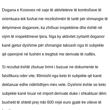
Dogana e Kosoves në saje të aktviteteve të kontrollave të
orientuara tek fushat me rrezikshmëri të lartë për shmangie të
detyrimeve doganore, ka zhilluar inspektime dhe është në
vijim të inspektimeve tjera. Nga ky aktivitet zyrtarët doganor
kanë gjetur dyshime për shmangie taksash nga tri subjekte
që operojnë në fushën e tregtisë me derivate të naftës.
Si rezultat është zbuluar lirimi i bazuar ne dokumente te
falsifikura nder vite, fillimisht
nga
keto tri subjekte që kanë
deklaruar edhe ndërlidhjen mes vete. Dyshimi ështe se keto
subjekte kanë liruar në import derivate duke i shkaktuar dëm
buxhetit të shtetit prej mbi 600 mijë euro gjatë tre viteve të