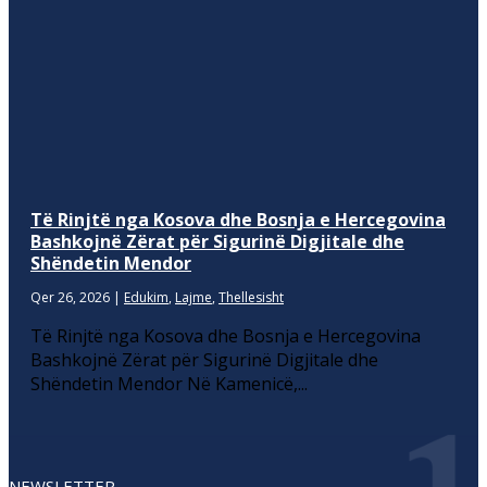
Të Rinjtë nga Kosova dhe Bosnja e Hercegovina
Bashkojnë Zërat për Sigurinë Digjitale dhe
Shëndetin Mendor
Qer 26, 2026
|
Edukim
,
Lajme
,
Thellesisht
Të Rinjtë nga Kosova dhe Bosnja e Hercegovina
Bashkojnë Zërat për Sigurinë Digjitale dhe
Shëndetin Mendor Në Kamenicë,...
NEWSLETTER