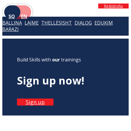
Regjistrohu
SQ
EN
BALLINA
LAJME
THELLËSISHT
DIALOG
EDUKIM
BARAZI
Build Skills with
our
trainings
Sign up now!
Sign up