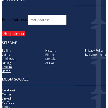
Email Address
Regjistrohu
SITEMAP
Ballina
Historia
Privacy Policy
Lajme
Për ne
Reklamo me ne
Thellësisht
Kontakt
Dialog
Arkiva
Edukim
Barazi
MEDIA SOCIALE
Facebook
Twitter
Linkedin
YouTube
Vimeo