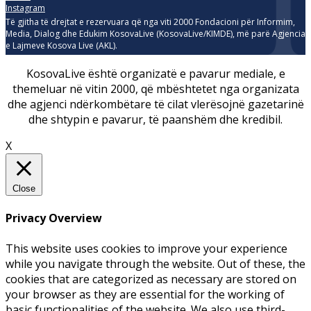
Instagram
Të gjitha të drejtat e rezervuara që nga viti 2000 Fondacioni për Informim,
Media, Dialog dhe Edukim KosovaLive (KosovaLive/KIMDE), më parë Agjencia
e Lajmeve Kosova Live (AKL).
KosovaLive është organizatë e pavarur mediale, e
themeluar në vitin 2000, që mbështetet nga organizata
dhe agjenci ndërkombëtare të cilat vlerësojnë gazetarinë
dhe shtypin e pavarur, të paanshëm dhe kredibil.
X
Close
Privacy Overview
This website uses cookies to improve your experience
while you navigate through the website. Out of these, the
cookies that are categorized as necessary are stored on
your browser as they are essential for the working of
basic functionalities of the website. We also use third-