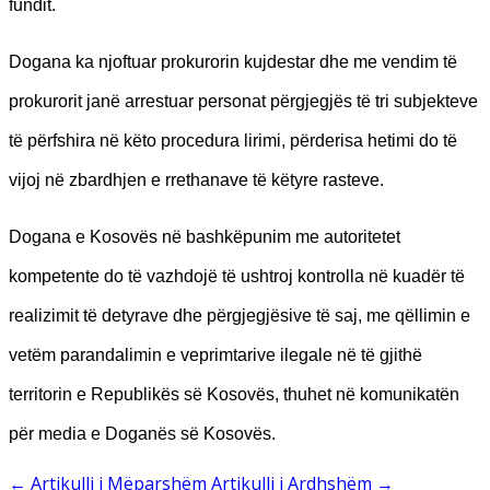
fundit.
Dogana ka njoftuar prokurorin kujdestar dhe me vendim të
prokurorit janë arrestuar personat përgjegjës të tri subjekteve
të përfshira në këto procedura lirimi, përderisa hetimi do të
vijoj në zbardhjen e rrethanave të këtyre rasteve.
Dogana e Kosovës në bashkëpunim me autoritetet
kompetente do të vazhdojë të ushtroj kontrolla në kuadër të
realizimit të detyrave dhe përgjegjësive të saj, me qëllimin e
vetëm parandalimin e veprimtarive ilegale në të gjithë
territorin e Republikës së Kosovës, thuhet në komunikatën
për media e Doganës së Kosovës.
←
Artikulli i Mëparshëm
Artikulli i Ardhshëm
→