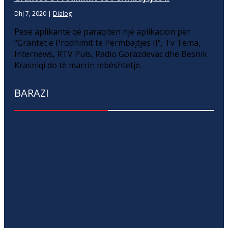
Dhj 7, 2020
|
Dialog
Pesë aplikantë që paraqitën një aplikacion për
“Grantet e Prodhimit të Përmbajtjes II”, Tv Tema,
Internews, RTV Puls, Radio Gorazdevac dhe Besnik
Krasniqi do të marrin mbështetje.
BARAZI