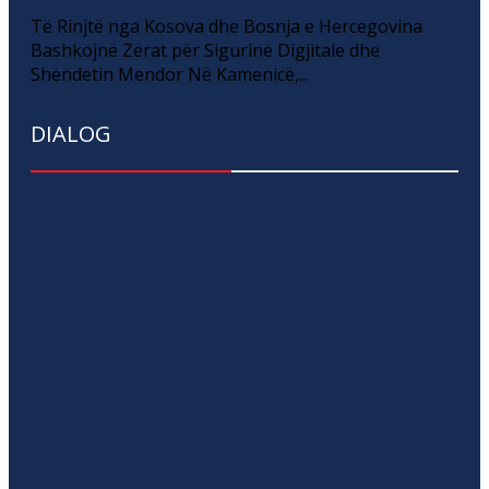
Të Rinjtë nga Kosova dhe Bosnja e Hercegovina
Bashkojnë Zërat për Sigurinë Digjitale dhe
Shëndetin Mendor Në Kamenicë,...
DIALOG