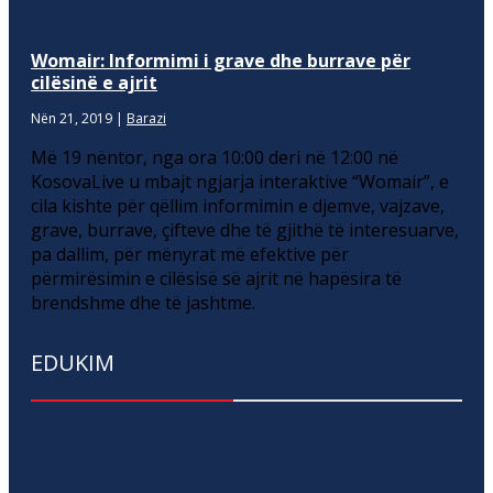
Womair: Informimi i grave dhe burrave për
cilësinë e ajrit
Nën 21, 2019
|
Barazi
Më 19 nëntor, nga ora 10:00 deri në 12:00 në
KosovaLive u mbajt ngjarja interaktive “Womair”, e
cila kishte për qëllim informimin e djemve, vajzave,
grave, burrave, çifteve dhe të gjithë të interesuarve,
pa dallim, për mënyrat më efektive për
përmirësimin e cilësisë së ajrit në hapësira të
brendshme dhe të jashtme.
EDUKIM