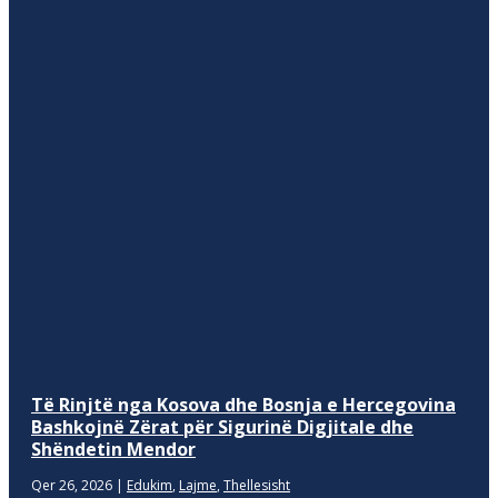
Të Rinjtë nga Kosova dhe Bosnja e Hercegovina
Bashkojnë Zërat për Sigurinë Digjitale dhe
Shëndetin Mendor
Qer 26, 2026
|
Edukim
,
Lajme
,
Thellesisht