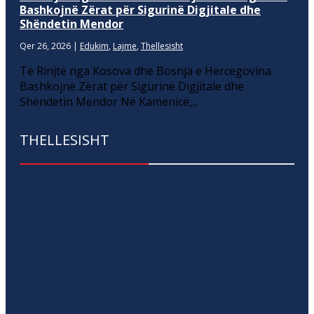
Bashkojnë Zërat për Sigurinë Digjitale dhe
Shëndetin Mendor
Qer 26, 2026
|
Edukim
,
Lajme
,
Thellesisht
Të Rinjtë nga Kosova dhe Bosnja e Hercegovina
Bashkojnë Zërat për Sigurinë Digjitale dhe
Shëndetin Mendor Në Kamenicë,...
THELLESISHT