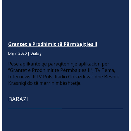
Grantet e Prodhimit të Përmbajtjes II
Dhj 7, 2020
|
Dialog
Pesë aplikantë që paraqitën një aplikacion për
“Grantet e Prodhimit të Përmbajtjes II”, Tv Tema,
Internews, RTV Puls, Radio Gorazdevac dhe Besnik
Krasniqi do të marrin mbështetje.
BARAZI