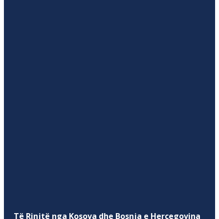
Të Rinjtë nga Kosova dhe Bosnja e Hercegovina