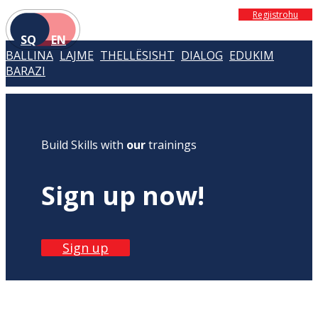
Regjistrohu
SQ
EN
BALLINA
LAJME
THELLËSISHT
DIALOG
EDUKIM
BARAZI
Build Skills with
our
trainings
Sign up now!
Sign up