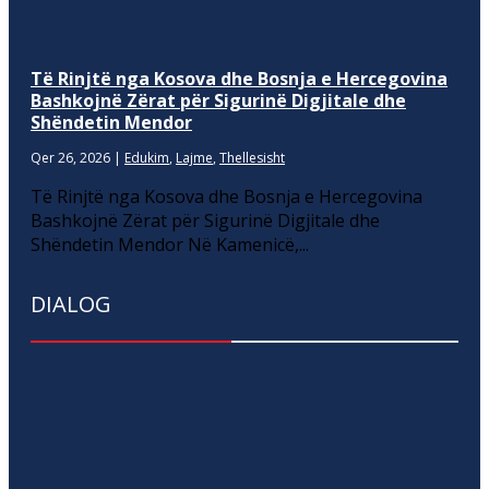
Të Rinjtë nga Kosova dhe Bosnja e Hercegovina
Bashkojnë Zërat për Sigurinë Digjitale dhe
Shëndetin Mendor
Qer 26, 2026
|
Edukim
,
Lajme
,
Thellesisht
Të Rinjtë nga Kosova dhe Bosnja e Hercegovina
Bashkojnë Zërat për Sigurinë Digjitale dhe
Shëndetin Mendor Në Kamenicë,...
DIALOG