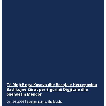
Të Rinjtë nga Kosova dhe Bosnja e Hercegovina
Bashkojnë Zërat për Sigurinë Digjitale dhe
Shëndetin Mendor
Qer 26, 2026
|
Edukim
,
Lajme
,
Thellesisht