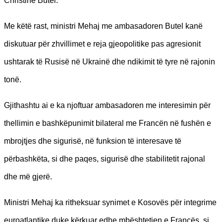
Christine Butel.
Me këtë rast, ministri Mehaj me ambasadoren Butel kanë
diskutuar për zhvillimet e reja gjeopolitike pas agresionit
ushtarak të Rusisë në Ukrainë dhe ndikimit të tyre në rajonin
tonë.
Gjithashtu ai e ka njoftuar ambasadoren me interesimin për
thellimin e bashkëpunimit bilateral me Francën në fushën e
mbrojtjes dhe sigurisë, në funksion të interesave të
përbashkëta, si dhe paqes, sigurisë dhe stabilitetit rajonal
dhe më gjerë.
Ministri Mehaj ka ritheksuar synimet e Kosovës për integrime
euroatlantike duke kërkuar edhe mbështetjen e Francës, si