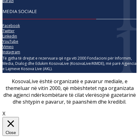
Barazi
MEDIA SOCIALE
Facebook
Twitter
Linkedin
YouTube
Vimeo
Instagram
Të gjitha të drejtat e rezervuara që nga viti 2000 Fondacioni për Informim,
Media, Dialog dhe Edukim KosovaLive (KosovaLive/KIMDE), më parë Agjencia
e Lajmeve Kosova Live (AKL).
KosovaLive është organizatë e pavarur mediale, e
themeluar në vitin 2000, që mbështetet nga organizata
dhe agjenci ndërkombëtare të cilat vlerësojnë gazetarinë
dhe shtypin e pavarur, të paanshëm dhe kredibil.
X
Close