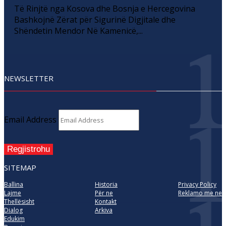
Të Rinjtë nga Kosova dhe Bosnja e Hercegovina
Bashkojnë Zërat për Sigurinë Digjitale dhe
Shëndetin Mendor Në Kamenicë,...
NEWSLETTER
Email Address
Regjistrohu
SITEMAP
Ballina
Historia
Privacy Policy
Lajme
Për ne
Reklamo me ne
Thellësisht
Kontakt
Dialog
Arkiva
Edukim