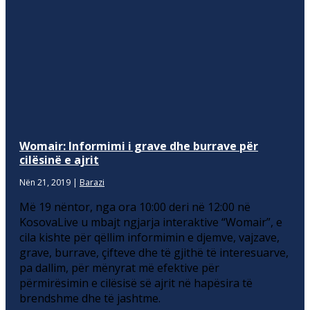
Womair: Informimi i grave dhe burrave për
cilësinë e ajrit
Nën 21, 2019
|
Barazi
Më 19 nëntor, nga ora 10:00 deri në 12:00 në
KosovaLive u mbajt ngjarja interaktive “Womair”, e
cila kishte për qëllim informimin e djemve, vajzave,
grave, burrave, çifteve dhe të gjithë të interesuarve,
pa dallim, për mënyrat më efektive për
përmirësimin e cilësisë së ajrit në hapësira të
brendshme dhe të jashtme.