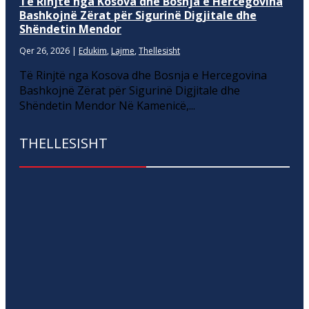
Të Rinjtë nga Kosova dhe Bosnja e Hercegovina
Bashkojnë Zërat për Sigurinë Digjitale dhe
Shëndetin Mendor
Qer 26, 2026
|
Edukim
,
Lajme
,
Thellesisht
Të Rinjtë nga Kosova dhe Bosnja e Hercegovina
Bashkojnë Zërat për Sigurinë Digjitale dhe
Shëndetin Mendor Në Kamenicë,...
THELLESISHT