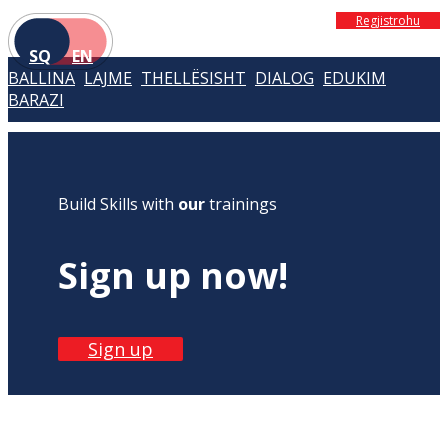
Regjistrohu
SQ
EN
BALLINA
LAJME
THELLËSISHT
DIALOG
EDUKIM
BARAZI
Build Skills with
our
trainings
Sign up now!
Sign up