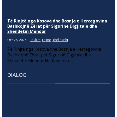
Të Rinjtë nga Kosova dhe Bosnja e Hercegovina
Bashkojnë Zërat për Sigurinë Digjitale dhe
Shëndetin Mendor
Qer 26, 2026
|
Edukim
,
Lajme
,
Thellesisht
Të Rinjtë nga Kosova dhe Bosnja e Hercegovina
Bashkojnë Zërat për Sigurinë Digjitale dhe
Shëndetin Mendor Në Kamenicë,...
DIALOG