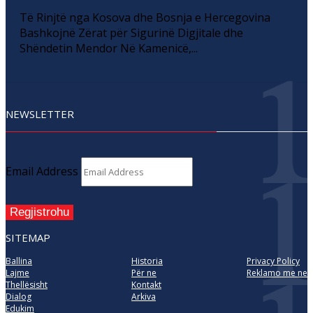
Të Rinjtë nga Kosova dhe Bosnja e Hercegovina
Bashkojnë Zërat për Sigurinë Digjitale dhe
Shëndetin Mendor Në Kamenicë,...
NEWSLETTER
Email Address
Regjistrohu
SITEMAP
Ballina
Historia
Privacy Policy
Lajme
Për ne
Reklamo me ne
Thellësisht
Kontakt
Dialog
Arkiva
Edukim