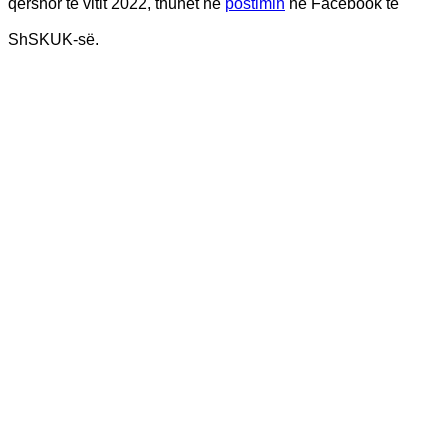
qershor të vitit 2022, thuhet në
postimin
në Facebook të
ShSKUK-së.