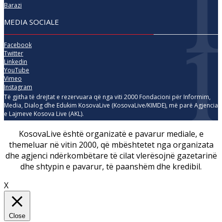
Barazi
MEDIA SOCIALE
Facebook
Twitter
Linkedin
YouTube
Vimeo
Instagram
Të gjitha të drejtat e rezervuara që nga viti 2000 Fondacioni për Informim,
Media, Dialog dhe Edukim KosovaLive (KosovaLive/KIMDE), më parë Agjencia
e Lajmeve Kosova Live (AKL).
KosovaLive është organizatë e pavarur mediale, e
themeluar në vitin 2000, që mbështetet nga organizata
dhe agjenci ndërkombëtare të cilat vlerësojnë gazetarinë
dhe shtypin e pavarur, të paanshëm dhe kredibil.
X
Close