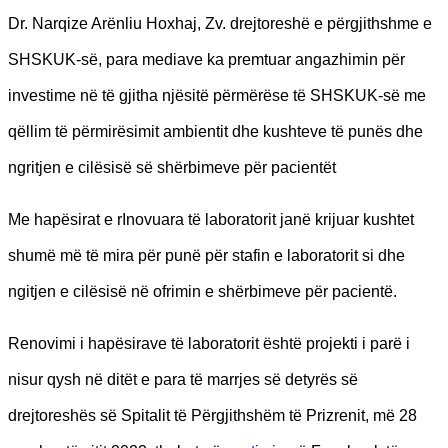
Dr. Narqize Arënliu Hoxhaj, Zv. drejtoreshë e përgjithshme e
SHSKUK-së, para mediave ka premtuar angazhimin për
investime në të gjitha njësitë përmërëse të SHSKUK-së me
qëllim të përmirësimit ambientit dhe kushteve të punës dhe
ngritjen e cilësisë së shërbimeve për pacientët
Me hapësirat e rInovuara të laboratorit janë krijuar kushtet
shumë më të mira për punë për stafin e laboratorit si dhe
ngitjen e cilësisë në ofrimin e shërbimeve për pacientë.
Renovimi i hapësirave të laboratorit është projekti i parë i
nisur qysh në ditët e para të marrjes së detyrës së
drejtoreshës së Spitalit të Përgjithshëm të Prizrenit, më 28