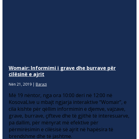
Womair: Informimi i grave dhe burrave për
cilësinë e ajrit
Nën 21, 2019
|
Barazi
Më 19 nëntor, nga ora 10:00 deri në 12:00 në
KosovaLive u mbajt ngjarja interaktive “Womair”, e
cila kishte për qëllim informimin e djemve, vajzave,
grave, burrave, çifteve dhe të gjithë të interesuarve,
pa dallim, për mënyrat më efektive për
përmirësimin e cilësisë së ajrit në hapësira të
brendshme dhe të jashtme.