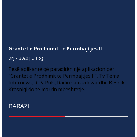
Grantet e Prodhimit të Përmbajtjes II
Dhj 7, 2020
|
Dialog
Pesë aplikantë që paraqitën një aplikacion për
“Grantet e Prodhimit të Përmbajtjes II”, Tv Tema,
Internews, RTV Puls, Radio Gorazdevac dhe Besnik
Krasniqi do të marrin mbështetje.
BARAZI