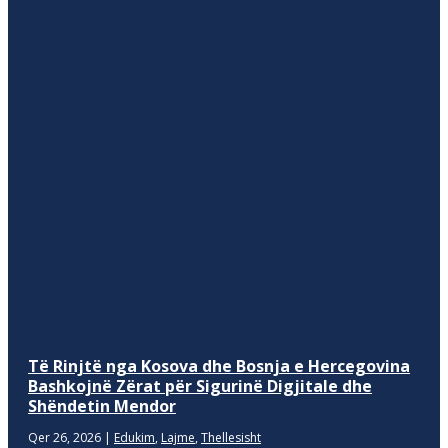
Të Rinjtë nga Kosova dhe Bosnja e Hercegovina
Bashkojnë Zërat për Sigurinë Digjitale dhe
Shëndetin Mendor
Qer 26, 2026
|
Edukim
,
Lajme
,
Thellesisht