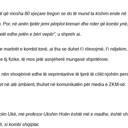
ti që mosha 80 vjeçare tregon se do të mund ta kishim ende në
Por, në anën tjetër jemi përplot krenari dhe nder që kombi ynë
 jetë edhe jetën e bëri vepër”,
u shpreh ai.
rtirët e kombit tonë, ai tha se duhet t’i rilexojmë, t’i ndjekim, 
tij fizike, të mos jetë asnjëherë mungesë shpirtërore.
e nën shoqërinë edhe të veprimtarëve të tjerë të cilët njohën per
tet në atë ambient, thuhet në komunikatën për media e ZKM-së.
cën Ukë, me profesor Ukshin Hotin është më e madhe, është s
 si kombi shqiptar.