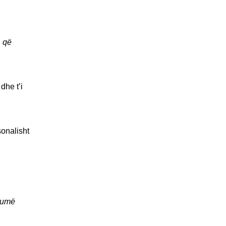
, që
dhe t’i
sonalisht
humë