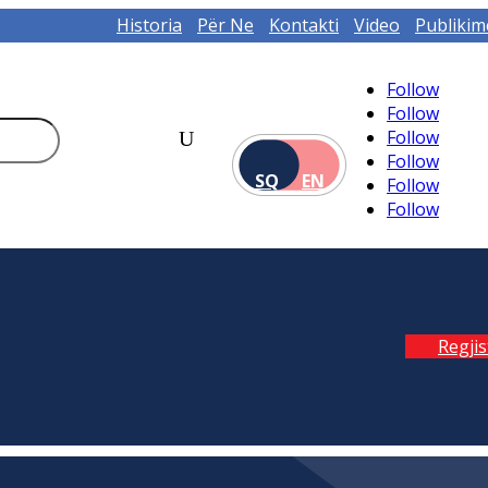
Historia
Për Ne
Kontakti
Video
Publikim
Follow
Follow
Follow
Follow
SQ
EN
Follow
Follow
Regji