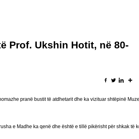
ë Prof. Ukshin Hotit, në 80-
homazhe pranë bustit të atdhetarit dhe ka vizituar shtëpinë Muze
rusha e Madhe ka qenë dhe është e tillë pikërisht për shkak të ko