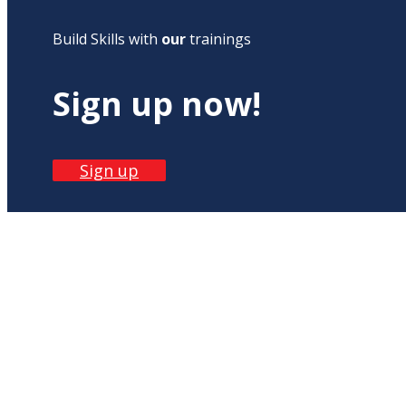
Build Skills with
our
trainings
Sign up now!
Sign up