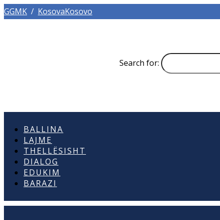
GGMK
/
KosovaKosovo
Search for:
BALLINA
LAJME
THELLËSISHT
DIALOG
EDUKIM
BARAZI