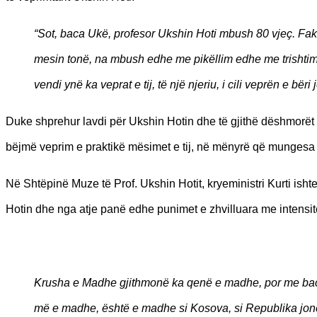
“Sot, baca Ukë, profesor Ukshin Hoti mbush 80 vjeç. Fak
mesin tonë, na mbush edhe me pikëllim edhe me trishtim. 
vendi ynë ka veprat e tij, të një njeriu, i cili veprën e bëri
Duke shprehur lavdi për Ukshin Hotin dhe të gjithë dëshmorët e ma
bëjmë veprim e praktikë mësimet e tij, në mënyrë që mungesa e 
Në Shtëpinë Muze të Prof. Ukshin Hotit, kryeministri Kurti isht
Hotin dhe nga atje panë edhe punimet e zhvilluara me intensi
Krusha e Madhe gjithmonë ka qenë e madhe, por me ba
më e madhe, është e madhe si Kosova, si Republika jonë,