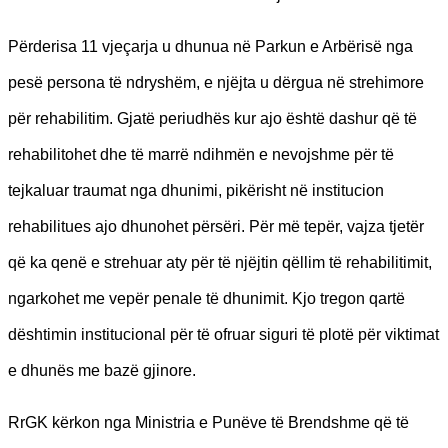
Përderisa 11 vjeçarja u dhunua në Parkun e Arbërisë nga
pesë persona të ndryshëm, e njëjta u dërgua në strehimore
për rehabilitim. Gjatë periudhës kur ajo është dashur që të
rehabilitohet dhe të marrë ndihmën e nevojshme për të
tejkaluar traumat nga dhunimi, pikërisht në institucion
rehabilitues ajo dhunohet përsëri. Për më tepër, vajza tjetër
që ka qenë e strehuar aty për të njëjtin qëllim të rehabilitimit,
ngarkohet me vepër penale të dhunimit. Kjo tregon qartë
dështimin institucional për të ofruar siguri të plotë për viktimat
e dhunës me bazë gjinore.
RrGK kërkon nga Ministria e Punëve të Brendshme që të