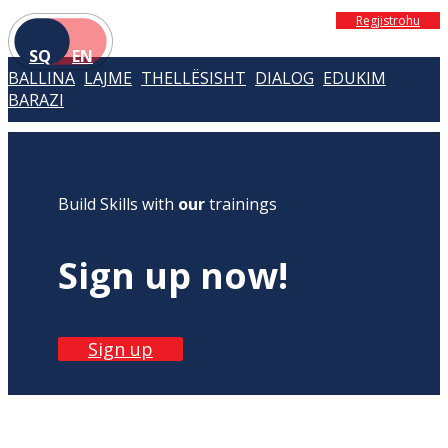
Regjistrohu
SQ
EN
BALLINA
LAJME
THELLËSISHT
DIALOG
EDUKIM
BARAZI
Build Skills with
our
trainings
Sign up now!
Sign up