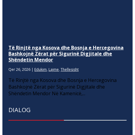
Të Rinjtë nga Kosova dhe Bosnja e Hercegovina
Bashkojnë Zërat për Sigurinë Digjitale dhe
Shëndetin Mendor
Qer 26, 2026
|
Edukim
,
Lajme
,
Thellesisht
Të Rinjtë nga Kosova dhe Bosnja e Hercegovina
Bashkojnë Zërat për Sigurinë Digjitale dhe
Shëndetin Mendor Në Kamenicë,...
DIALOG