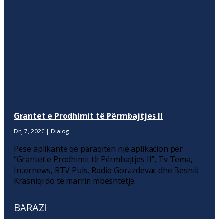
Grantet e Prodhimit të Përmbajtjes II
Dhj 7, 2020
|
Dialog
Pesë aplikantë që paraqitën një aplikacion për
“Grantet e Prodhimit të Përmbajtjes II”, Tv Tema,
Internews, RTV Puls, Radio Gorazdevac dhe Besnik
Krasniqi do të marrin mbështetje.
BARAZI