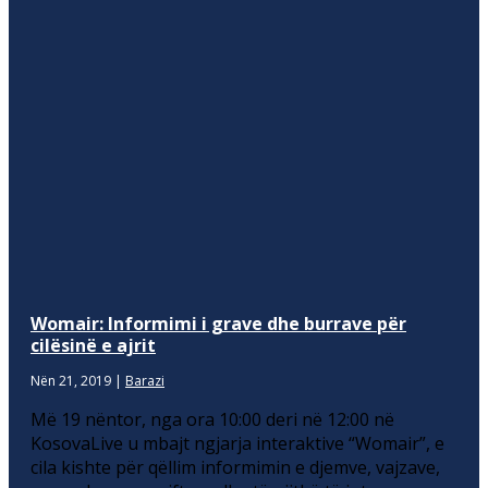
Womair: Informimi i grave dhe burrave për
cilësinë e ajrit
Nën 21, 2019
|
Barazi
Më 19 nëntor, nga ora 10:00 deri në 12:00 në
KosovaLive u mbajt ngjarja interaktive “Womair”, e
cila kishte për qëllim informimin e djemve, vajzave,