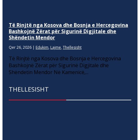
Të Rinjtë nga Kosova dhe Bosnja e Hercegovina
Bashkojnë Zërat për Sigurinë Digjitale dhe
Shëndetin Mendor
Qer 26, 2026
|
Edukim
,
Lajme
,
Thellesisht
Të Rinjtë nga Kosova dhe Bosnja e Hercegovina
Bashkojnë Zërat për Sigurinë Digjitale dhe
Shëndetin Mendor Në Kamenicë,...
THELLESISHT