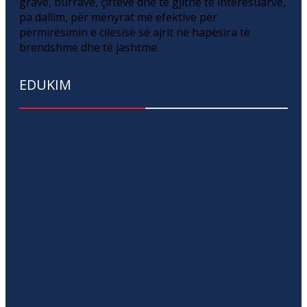
grave, burrave, çifteve dhe të gjithë të interesuarve,
pa dallim, për mënyrat më efektive për
përmirësimin e cilësisë së ajrit në hapësira të
brendshme dhe të jashtme.
EDUKIM