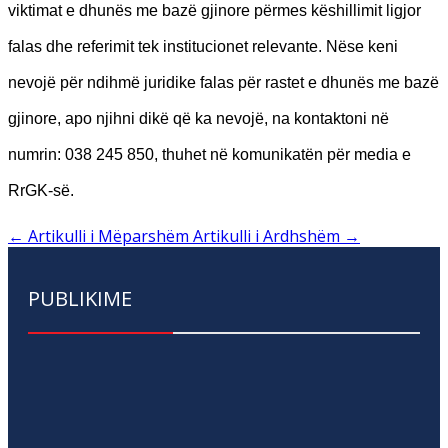
viktimat e dhunës me bazë gjinore përmes këshillimit ligjor
falas dhe referimit tek institucionet relevante. Nëse keni
nevojë për ndihmë juridike falas për rastet e dhunës me bazë
gjinore, apo njihni dikë që ka nevojë, na kontaktoni në
numrin: 038 245 850, thuhet në komunikatën për media e
RrGK-së.
←
Artikulli i Mëparshëm
Artikulli i Ardhshëm
→
PUBLIKIME