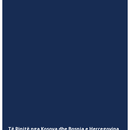
Të Rinjtë nga Kosova dhe Bosnja e Hercegovina