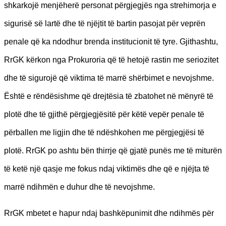
shkarkojë menjëherë personat përgjegjës nga strehimorja e
sigurisë së lartë dhe të njëjtit të bartin pasojat për veprën
penale që ka ndodhur brenda institucionit të tyre. Gjithashtu,
RrGK kërkon nga Prokuroria që të hetojë rastin me seriozitet
dhe të sigurojë që viktima të marrë shërbimet e nevojshme.
Është e rëndësishme që drejtësia të zbatohet në mënyrë të
plotë dhe të gjithë përgjegjësitë për këtë vepër penale të
përballen me ligjin dhe të ndëshkohen me përgjegjësi të
plotë. RrGK po ashtu bën thirrje që gjatë punës me të miturën
të ketë një qasje me fokus ndaj viktimës dhe që e njëjta të
marrë ndihmën e duhur dhe të nevojshme.
RrGK mbetet e hapur ndaj bashkëpunimit dhe ndihmës për