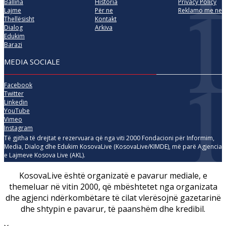
Ballina
Historia
Privacy Policy
Lajme
Për ne
Reklamo me ne
Thellësisht
Kontakt
Dialog
Arkiva
Edukim
Barazi
MEDIA SOCIALE
Facebook
Twitter
Linkedin
YouTube
Vimeo
Instagram
Të gjitha të drejtat e rezervuara që nga viti 2000 Fondacioni për Informim,
Media, Dialog dhe Edukim KosovaLive (KosovaLive/KIMDE), më parë Agjencia
e Lajmeve Kosova Live (AKL).
KosovaLive është organizatë e pavarur mediale, e
themeluar në vitin 2000, që mbështetet nga organizata
dhe agjenci ndërkombëtare të cilat vlerësojnë gazetarinë
dhe shtypin e pavarur, të paanshëm dhe kredibil.