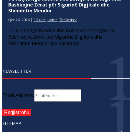
Bashkojnë Zërat për Sigurinë Digjitale dhe
Shëndetin Mendor
Qer 26, 2026
|
Edukim
,
Lajme
,
Thellesisht
Të Rinjtë nga Kosova dhe Bosnja e Hercegovina
Bashkojnë Zërat për Sigurinë Digjitale dhe
Shëndetin Mendor Në Kamenicë,...
NEWSLETTER
Email Address
Regjistrohu
SITEMAP