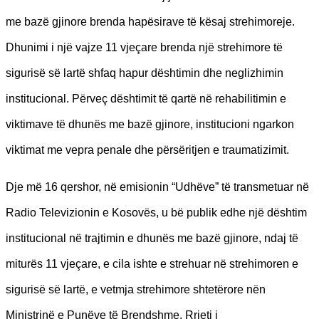
me bazë gjinore brenda hapësirave të kësaj strehimoreje.
Dhunimi i një vajze 11 vjeçare brenda një strehimore të
sigurisë së lartë shfaq hapur dështimin dhe neglizhimin
institucional. Përveç dështimit të qartë në rehabilitimin e
viktimave të dhunës me bazë gjinore, institucioni ngarkon
viktimat me vepra penale dhe përsëritjen e traumatizimit.
Dje më 16 qershor, në emisionin “Udhëve” të transmetuar në
Radio Televizionin e Kosovës, u bë publik edhe një dështim
institucional në trajtimin e dhunës me bazë gjinore, ndaj të
miturës 11 vjeçare, e cila ishte e strehuar në strehimoren e
sigurisë së lartë, e vetmja strehimore shtetërore nën
Ministrinë e Punëve të Brendshme. Rrjeti i