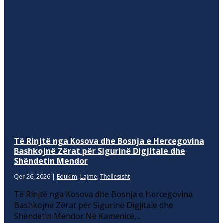
Të Rinjtë nga Kosova dhe Bosnja e Hercegovina
Bashkojnë Zërat për Sigurinë Digjitale dhe
Shëndetin Mendor
Qer 26, 2026
|
Edukim
,
Lajme
,
Thellesisht
Të Rinjtë nga Kosova dhe Bosnja e Hercegovina
Bashkojnë Zërat për Sigurinë Digjitale dhe
Shëndetin Mendor Në Kamenicë,...