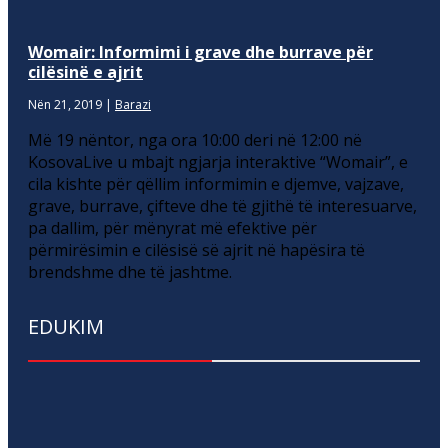
Womair: Informimi i grave dhe burrave për
cilësinë e ajrit
Nën 21, 2019
|
Barazi
Më 19 nëntor, nga ora 10:00 deri në 12:00 në
KosovaLive u mbajt ngjarja interaktive “Womair”, e
cila kishte për qëllim informimin e djemve, vajzave,
grave, burrave, çifteve dhe të gjithë të interesuarve,
pa dallim, për mënyrat më efektive për
përmirësimin e cilësisë së ajrit në hapësira të
brendshme dhe të jashtme.
EDUKIM