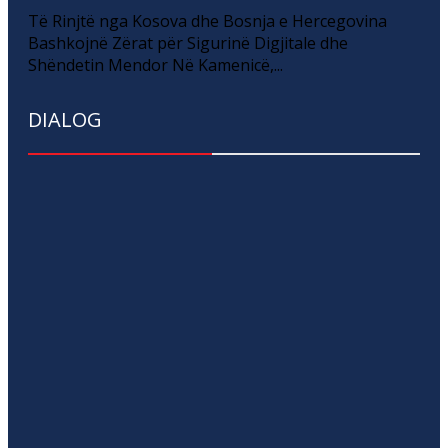
Të Rinjtë nga Kosova dhe Bosnja e Hercegovina
Bashkojnë Zërat për Sigurinë Digjitale dhe
Shëndetin Mendor Në Kamenicë,...
DIALOG