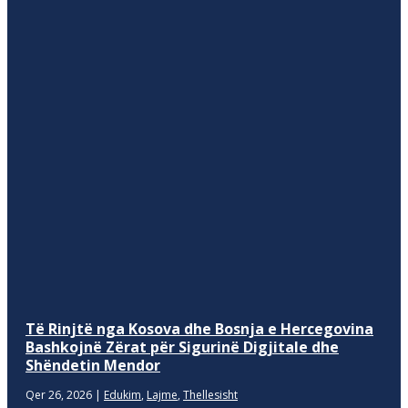
Të Rinjtë nga Kosova dhe Bosnja e Hercegovina
Bashkojnë Zërat për Sigurinë Digjitale dhe
Shëndetin Mendor
Qer 26, 2026
|
Edukim
,
Lajme
,
Thellesisht