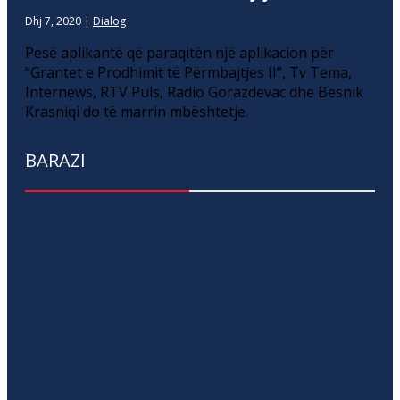
Dhj 7, 2020
|
Dialog
Pesë aplikantë që paraqitën një aplikacion për
“Grantet e Prodhimit të Përmbajtjes II”, Tv Tema,
Internews, RTV Puls, Radio Gorazdevac dhe Besnik
Krasniqi do të marrin mbështetje.
BARAZI