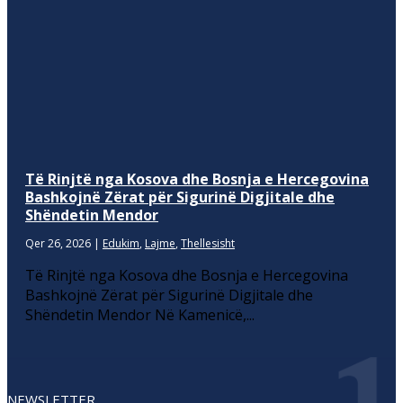
Të Rinjtë nga Kosova dhe Bosnja e Hercegovina
Bashkojnë Zërat për Sigurinë Digjitale dhe
Shëndetin Mendor
Qer 26, 2026
|
Edukim
,
Lajme
,
Thellesisht
Të Rinjtë nga Kosova dhe Bosnja e Hercegovina
Bashkojnë Zërat për Sigurinë Digjitale dhe
Shëndetin Mendor Në Kamenicë,...
NEWSLETTER