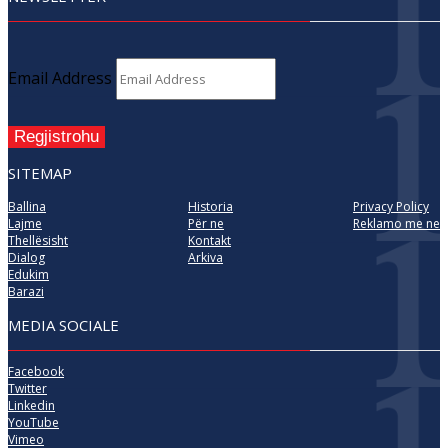
Email Address
Regjistrohu
SITEMAP
Ballina
Historia
Privacy Policy
Lajme
Për ne
Reklamo me ne
Thellësisht
Kontakt
Dialog
Arkiva
Edukim
Barazi
MEDIA SOCIALE
Facebook
Twitter
Linkedin
YouTube
Vimeo