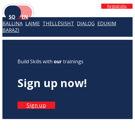
Regjistrohu
SQ
EN
BALLINA
LAJME
THELLËSISHT
DIALOG
EDUKIM
BARAZI
Build Skills with
our
trainings
Sign up now!
Sign up