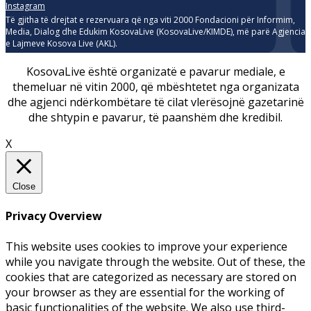
Instagram
Të gjitha të drejtat e rezervuara që nga viti 2000 Fondacioni për Informim,
Media, Dialog dhe Edukim KosovaLive (KosovaLive/KIMDE), më parë Agjencia
e Lajmeve Kosova Live (AKL).
KosovaLive është organizatë e pavarur mediale, e
themeluar në vitin 2000, që mbështetet nga organizata
dhe agjenci ndërkombëtare të cilat vlerësojnë gazetarinë
dhe shtypin e pavarur, të paanshëm dhe kredibil.
X
Close
Privacy Overview
This website uses cookies to improve your experience
while you navigate through the website. Out of these, the
cookies that are categorized as necessary are stored on
your browser as they are essential for the working of
basic functionalities of the website. We also use third-