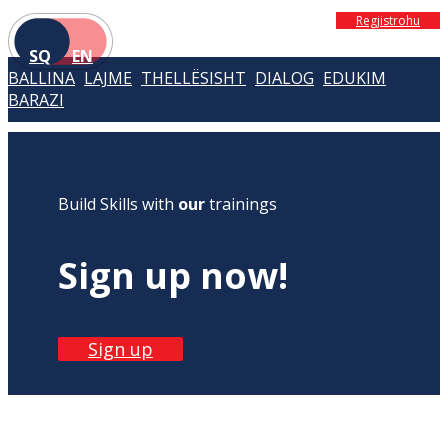
Regjistrohu
SQ
EN
BALLINA
LAJME
THELLËSISHT
DIALOG
EDUKIM
BARAZI
Build Skills with
our
trainings
Sign up now!
Sign up