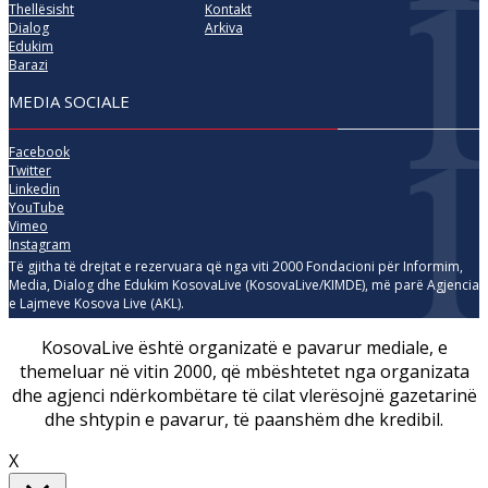
Thellësisht
Kontakt
Dialog
Arkiva
Edukim
Barazi
MEDIA SOCIALE
Facebook
Twitter
Linkedin
YouTube
Vimeo
Instagram
Të gjitha të drejtat e rezervuara që nga viti 2000 Fondacioni për Informim,
Media, Dialog dhe Edukim KosovaLive (KosovaLive/KIMDE), më parë Agjencia
e Lajmeve Kosova Live (AKL).
KosovaLive është organizatë e pavarur mediale, e
themeluar në vitin 2000, që mbështetet nga organizata
dhe agjenci ndërkombëtare të cilat vlerësojnë gazetarinë
dhe shtypin e pavarur, të paanshëm dhe kredibil.
X