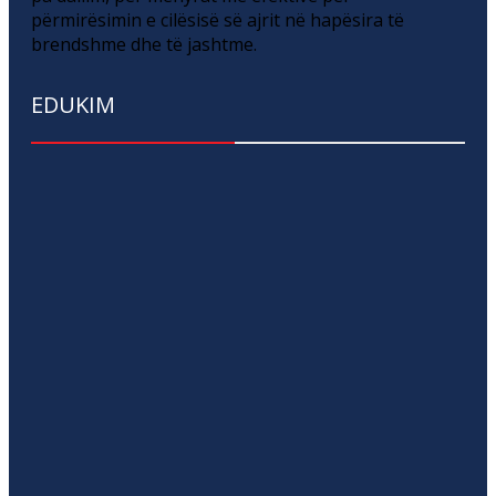
përmirësimin e cilësisë së ajrit në hapësira të
brendshme dhe të jashtme.
EDUKIM