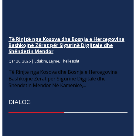
Të Rinjtë nga Kosova dhe Bosnja e Hercegovina
Bashkojnë Zërat për Sigurinë Digjitale dhe
Shëndetin Mendor
Qer 26, 2026
|
Edukim
,
Lajme
,
Thellesisht
Të Rinjtë nga Kosova dhe Bosnja e Hercegovina
Bashkojnë Zërat për Sigurinë Digjitale dhe
Shëndetin Mendor Në Kamenicë,...
DIALOG