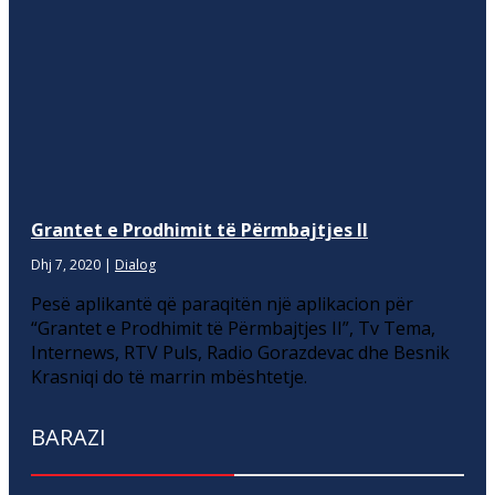
Grantet e Prodhimit të Përmbajtjes II
Dhj 7, 2020
|
Dialog
Pesë aplikantë që paraqitën një aplikacion për
“Grantet e Prodhimit të Përmbajtjes II”, Tv Tema,
Internews, RTV Puls, Radio Gorazdevac dhe Besnik
Krasniqi do të marrin mbështetje.
BARAZI