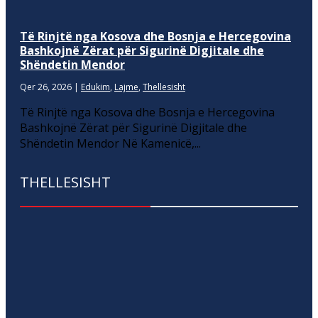
Të Rinjtë nga Kosova dhe Bosnja e Hercegovina
Bashkojnë Zërat për Sigurinë Digjitale dhe
Shëndetin Mendor
Qer 26, 2026
|
Edukim
,
Lajme
,
Thellesisht
Të Rinjtë nga Kosova dhe Bosnja e Hercegovina
Bashkojnë Zërat për Sigurinë Digjitale dhe
Shëndetin Mendor Në Kamenicë,...
THELLESISHT