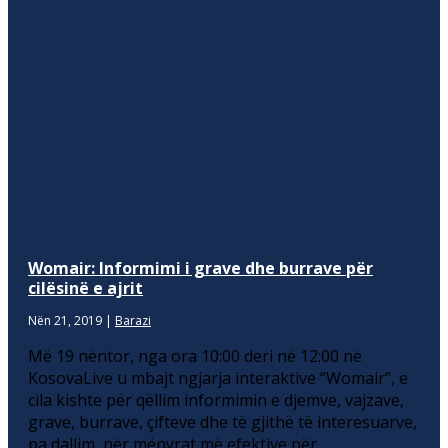
Womair: Informimi i grave dhe burrave për
cilësinë e ajrit
Nën 21, 2019
|
Barazi
Më 19 nëntor, nga ora 10:00 deri në 12:00 në
KosovaLive u mbajt ngjarja interaktive “Womair”, e
cila kishte për qëllim informimin e djemve, vajzave,
grave, burrave, çifteve dhe të gjithë të interesuarve,
pa dallim, për mënyrat më efektive për