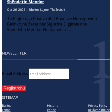
Shëndetin Mendor
Qer 26, 2026
|
Edukim
,
Lajme
,
Thellesisht
Të Rinjtë nga Kosova dhe Bosnja e Hercegovina
Bashkojnë Zërat për Sigurinë Digjitale dhe
Shëndetin Mendor Në Kamenicë,...
NEWSLETTER
Email Address
Regjistrohu
SITEMAP
Ballina
Historia
Privacy Policy
Lajme
Për ne
Reklamo me ne