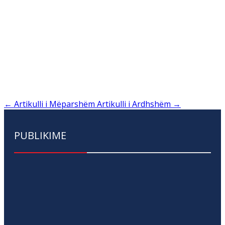
←
Artikulli i Mëparshëm
Artikulli i Ardhshëm
→
PUBLIKIME