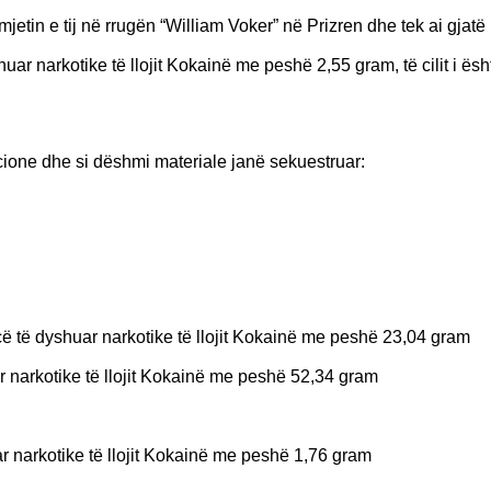
jetin e tij në rrugën “William Voker” në Prizren dhe tek ai gjatë k
ar narkotike të llojit Kokainë me peshë 2,55 gram, të cilit i ësh
kacione dhe si dëshmi materiale janë sekuestruar:
 të dyshuar narkotike të llojit Kokainë me peshë 23,04 gram
r narkotike të llojit Kokainë me peshë 52,34 gram
 narkotike të llojit Kokainë me peshë 1,76 gram