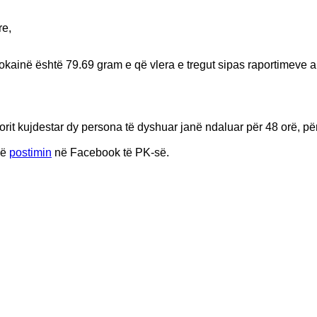
re,
ainë është 79.69 gram e që vlera e tregut sipas raportimeve ar
rit kujdestar dy persona të dyshuar janë ndaluar për 48 orë, pë
në
postimin
në Facebook të PK-së.