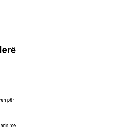
lerë
ren për
uarin me