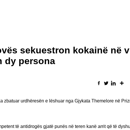
ovës sekuestron kokainë në v
en dy persona
 ka zbatuar urdhëresën e lëshuar nga Gjykata Themelore në Priz
ompetent të antidrogës gjatë punës në teren kanë arrit që të dysh