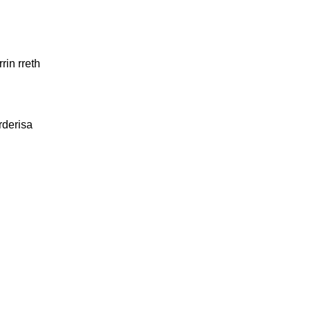
rin rreth
rderisa