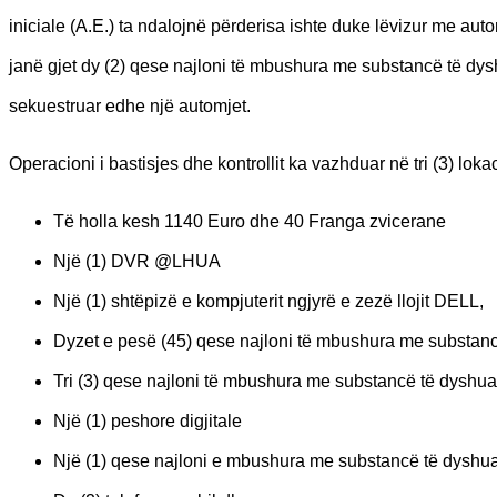
iniciale (A.E.) ta ndalojnë përderisa ishte duke lëvizur me autom
janë gjet dy (2) qese najloni të mbushura me substancë të dyshu
sekuestruar edhe një automjet.
Operacioni i bastisjes dhe kontrollit ka vazhduar në tri (3) lo
Të holla kesh 1140 Euro dhe 40 Franga zvicerane
Një (1) DVR @LHUA
Një (1) shtëpizë e kompjuterit ngjyrë e zezë llojit DELL,
Dyzet e pesë (45) qese najloni të mbushura me substancë
Tri (3) qese najloni të mbushura me substancë të dyshua
Një (1) peshore digjitale
Një (1) qese najloni e mbushura me substancë të dyshuar