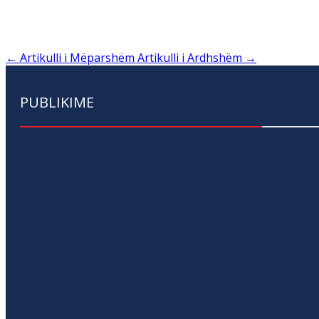
←
Artikulli i Mëparshëm
Artikulli i Ardhshëm
→
PUBLIKIME