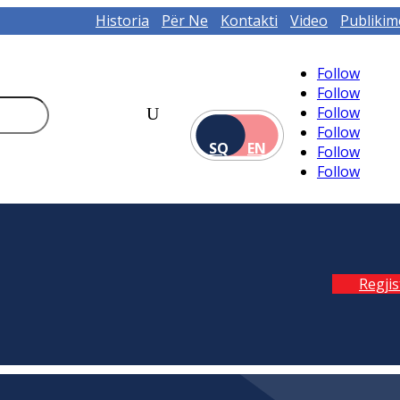
Historia
Për Ne
Kontakti
Video
Publikim
Follow
Follow
Follow
Follow
SQ
EN
Follow
Follow
Regji