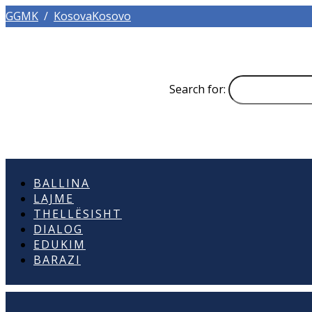
GGMK
/
KosovaKosovo
Search for:
BALLINA
LAJME
THELLËSISHT
DIALOG
EDUKIM
BARAZI