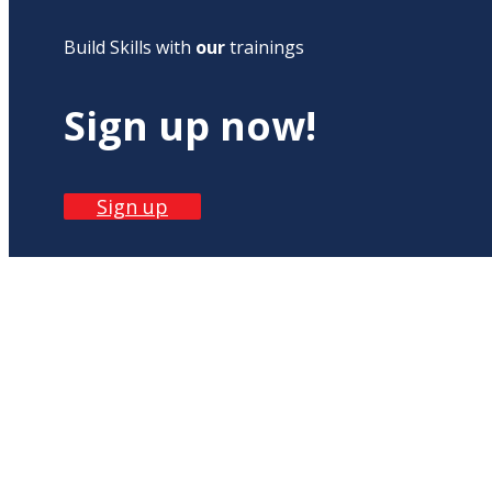
Build Skills with
our
trainings
Sign up now!
Sign up