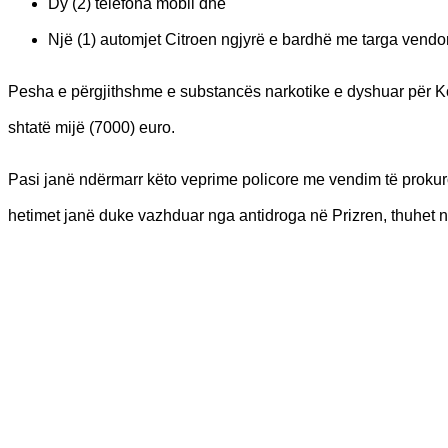
Dy (2) telefona mobil dhe
Një (1) automjet Citroen ngjyrë e bardhë me targa vendo
Pesha e përgjithshme e substancës narkotike e dyshuar për Kok
shtatë mijë (7000) euro.
Pasi janë ndërmarr këto veprime policore me vendim të prokuro
hetimet janë duke vazhduar nga antidroga në Prizren, thuhet 