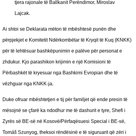
tjera rajonale të Ballkanit Perëndimor, Miroslav
Lajcak.
Ai shtoi se Deklarata mëton të mbështesë punën dhe
përpjekjet e Komitetit Ndërkombëtar të Kryqit të Kuq (KNKK)
për të lehtësuar bashkëpunimin e palëve për personat e
zhdukur. Kjo parashikon krijimin e një Komisioni të
Përbashkët të kryesuar nga Bashkimi Evropian dhe të
vëzhguar nga KNKK-ja.
Duke ofruar mbështetjen e tij për familjet që ende presin të
mësojnë se çfarë ka ndodhur me të dashurit e tyre, Shefi i
Zyrës së BE-së në Kosovë/Përfaqësuesi Special i BE-së,
Tomáš Szunyog, theksoi rëndësinë e të siguruarit që zëri i