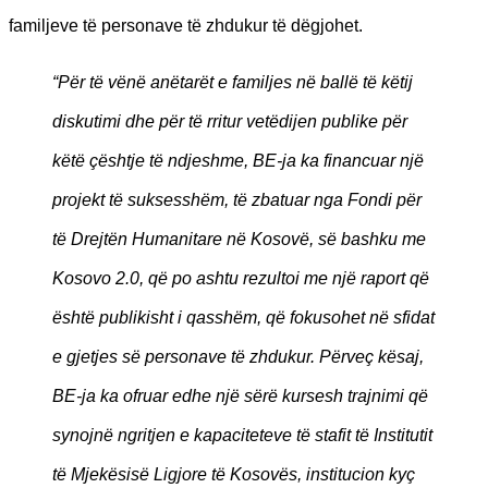
familjeve të personave të zhdukur të dëgjohet.
“Për të vënë anëtarët e familjes në ballë të këtij
diskutimi dhe për të rritur vetëdijen publike për
këtë çështje të ndjeshme, BE-ja ka financuar një
projekt të suksesshëm, të zbatuar nga Fondi për
të Drejtën Humanitare në Kosovë, së bashku me
Kosovo 2.0, që po ashtu rezultoi me një raport që
është publikisht i qasshëm, që fokusohet në sfidat
e gjetjes së personave të zhdukur. Përveç kësaj,
BE-ja ka ofruar edhe një sërë kursesh trajnimi që
synojnë ngritjen e kapaciteteve të stafit të Institutit
të Mjekësisë Ligjore të Kosovës, institucion kyç