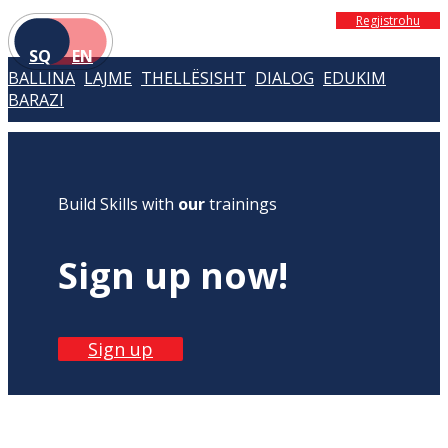
Regjistrohu
SQ
EN
BALLINA
LAJME
THELLËSISHT
DIALOG
EDUKIM
BARAZI
Build Skills with
our
trainings
Sign up now!
Sign up