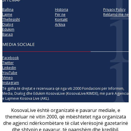
Ballina
Historia
Privacy Policy
Lajme
Për ne
Reklamo me ne
Thellësisht
Kontakt
Dialog
Arkiva
Edukim
Barazi
MEDIA SOCIALE
Facebook
Twitter
Linkedin
YouTube
Vimeo
Instagram
Të gjitha të drejtat e rezervuara që nga viti 2000 Fondacioni për Informim,
Media, Dialog dhe Edukim KosovaLive (KosovaLive/KIMDE), më parë Agjencia
e Lajmeve Kosova Live (AKL).
KosovaLive është organizatë e pavarur mediale, e
themeluar në vitin 2000, që mbështetet nga organizata
dhe agjenci ndërkombëtare të cilat vlerësojnë gazetarinë
dhe shtypin e pavarur, të paanshëm dhe kredibil.