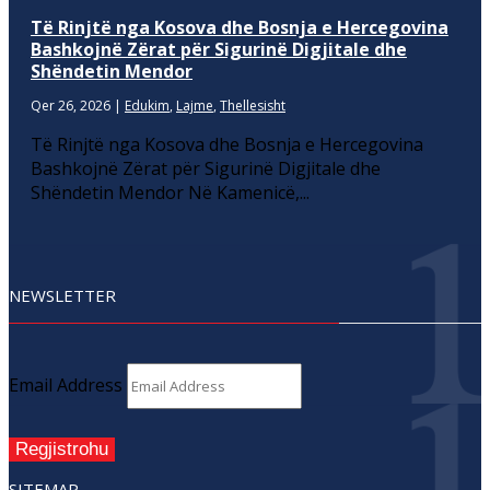
Të Rinjtë nga Kosova dhe Bosnja e Hercegovina
Bashkojnë Zërat për Sigurinë Digjitale dhe
Shëndetin Mendor
Qer 26, 2026
|
Edukim
,
Lajme
,
Thellesisht
Të Rinjtë nga Kosova dhe Bosnja e Hercegovina
Bashkojnë Zërat për Sigurinë Digjitale dhe
Shëndetin Mendor Në Kamenicë,...
NEWSLETTER
Email Address
Regjistrohu
SITEMAP