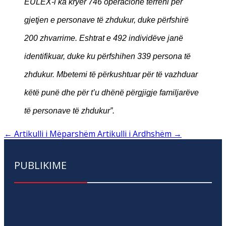
EULEX-i ka kryer 746 operacione terreni për
gjetjen e personave të zhdukur, duke përfshirë
200 zhvarrime. Eshtrat e 492 individëve janë
identifikuar, duke ku përfshihen 339 persona të
zhdukur. Mbetemi të përkushtuar për të vazhduar
këtë punë dhe për t’u dhënë përgjigje familjarëve
të personave të zhdukur”.
←
Artikulli i Mëparshëm
Artikulli i Ardhshëm
→
PUBLIKIME