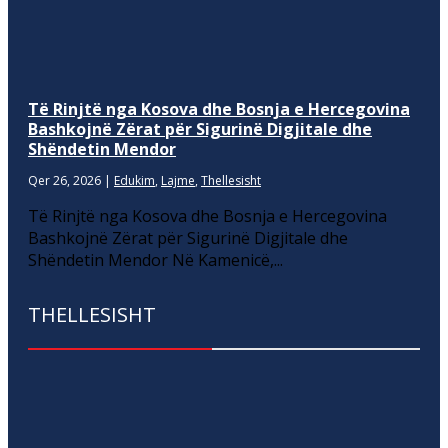
Të Rinjtë nga Kosova dhe Bosnja e Hercegovina
Bashkojnë Zërat për Sigurinë Digjitale dhe
Shëndetin Mendor
Qer 26, 2026
|
Edukim
,
Lajme
,
Thellesisht
Të Rinjtë nga Kosova dhe Bosnja e Hercegovina
Bashkojnë Zërat për Sigurinë Digjitale dhe
Shëndetin Mendor Në Kamenicë,...
THELLESISHT