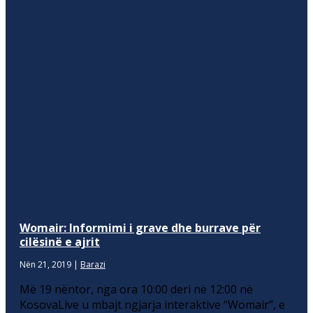
Womair: Informimi i grave dhe burrave për
cilësinë e ajrit
Nën 21, 2019
|
Barazi
Më 19 nëntor, nga ora 10:00 deri në 12:00 në
KosovaLive u mbajt ngjarja interaktive “Womair”, e