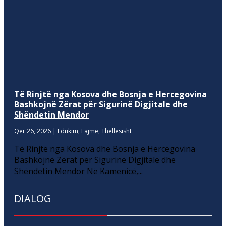
Të Rinjtë nga Kosova dhe Bosnja e Hercegovina
Bashkojnë Zërat për Sigurinë Digjitale dhe
Shëndetin Mendor
Qer 26, 2026
|
Edukim
,
Lajme
,
Thellesisht
Të Rinjtë nga Kosova dhe Bosnja e Hercegovina
Bashkojnë Zërat për Sigurinë Digjitale dhe
Shëndetin Mendor Në Kamenicë,...
DIALOG