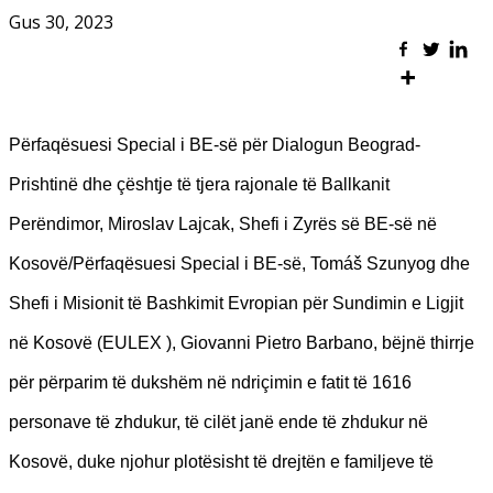
Gus 30, 2023
Përfaqësuesi Special i BE-së për Dialogun Beograd-
Prishtinë dhe çështje të tjera rajonale të Ballkanit
Perëndimor, Miroslav Lajcak, Shefi i Zyrës së BE-së në
Kosovë/Përfaqësuesi Special i BE-së, Tomáš Szunyog dhe
Shefi i Misionit të Bashkimit Evropian për Sundimin e Ligjit
në Kosovë (EULEX ), Giovanni Pietro Barbano, bëjnë thirrje
për përparim të dukshëm në ndriçimin e fatit të 1616
personave të zhdukur, të cilët janë ende të zhdukur në
Kosovë, duke njohur plotësisht të drejtën e familjeve të