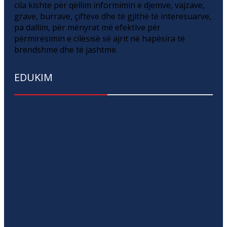
cila kishte për qëllim informimin e djemve, vajzave,
grave, burrave, çifteve dhe të gjithë të interesuarve,
pa dallim, për mënyrat më efektive për
përmirësimin e cilësisë së ajrit në hapësira të
brendshme dhe të jashtme.
EDUKIM