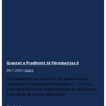
Grantet e Prodhimit të Përmbajtjes II
Dhj 7, 2020
|
Dialog
Pesë aplikantë që paraqitën një aplikacion për
“Grantet e Prodhimit të Përmbajtjes II”, Tv Tema,
Internews, RTV Puls, Radio Gorazdevac dhe Besnik
Krasniqi do të marrin mbështetje.