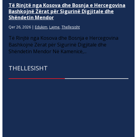
Të Rinjtë nga Kosova dhe Bosnja e Hercegovina
Bashkojnë Zërat për Sigurinë Digjitale dhe
Shëndetin Mendor
Qer 26, 2026
|
Edukim
,
Lajme
,
Thellesisht
Të Rinjtë nga Kosova dhe Bosnja e Hercegovina
Bashkojnë Zërat për Sigurinë Digjitale dhe
Shëndetin Mendor Në Kamenicë,...
THELLESISHT