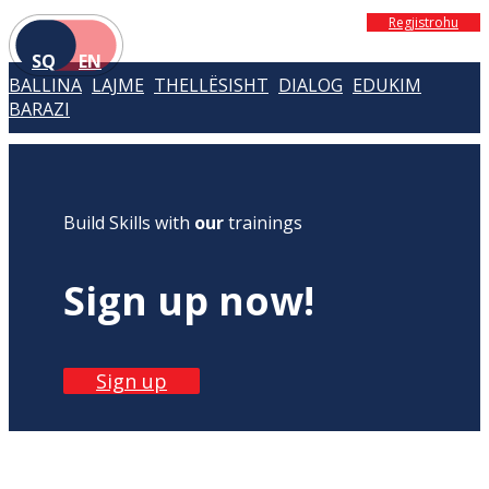
Regjistrohu
SQ
EN
BALLINA
LAJME
THELLËSISHT
DIALOG
EDUKIM
BARAZI
Build Skills with
our
trainings
Sign up now!
Sign up