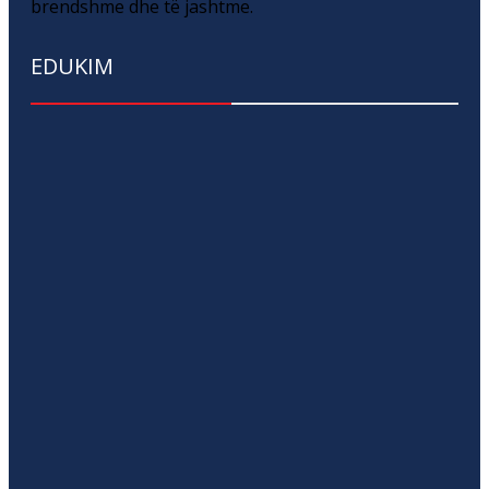
brendshme dhe të jashtme.
EDUKIM