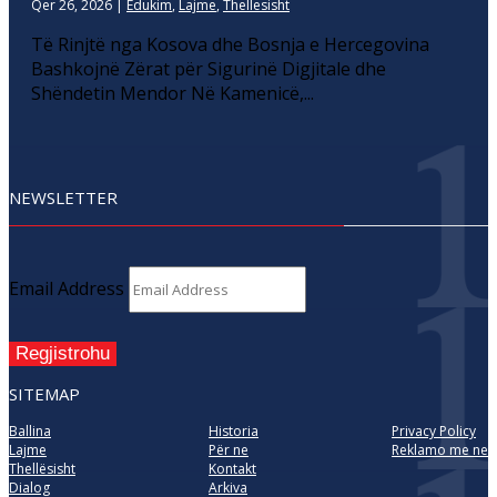
Qer 26, 2026
|
Edukim
,
Lajme
,
Thellesisht
Të Rinjtë nga Kosova dhe Bosnja e Hercegovina
Bashkojnë Zërat për Sigurinë Digjitale dhe
Shëndetin Mendor Në Kamenicë,...
NEWSLETTER
Email Address
Regjistrohu
SITEMAP
Ballina
Historia
Privacy Policy
Lajme
Për ne
Reklamo me ne
Thellësisht
Kontakt
Dialog
Arkiva