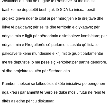
zhvillimet e fundit në Luginë të Preshevë. Ai theksoi se
bashkë me deputetët boshnjak të SDA ka inicuar pesë
projektligjeve ndër të cilat ai për mbrojtjen e të drejtave dhe
lirive të pakicave; për selitë dhe territorin e gjykatave; për
ndryshimin e ligjit për përdorimin e simboleve kombëtare; për
ndryshimin e Rregullorës së parlamentit ashtu që listat e
pakicave të kenë mundësinë e krijimit të grupit parlamentar
me tre deputet e jo me pesë siç kërkohet për partitë qëndrore,
si dhe projektrezolutën për Srebrenicën.
Kamberi theksoi se fatkeqësisht këto iniciativa po pengohen
nga kreu i parlamentit të Serbisë duke mos u futur në rend të
ditës as edhe për t’u diskutuar.