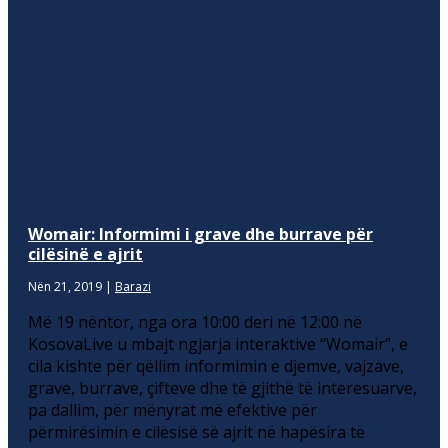
Womair: Informimi i grave dhe burrave për
cilësinë e ajrit
Nën 21, 2019
|
Barazi
Më 19 nëntor, nga ora 10:00 deri në 12:00 në
KosovaLive u mbajt ngjarja interaktive “Womair”, e
cila kishte për qëllim informimin e djemve, vajzave,
grave, burrave, çifteve dhe të gjithë të interesuarve,
pa dallim, për mënyrat më efektive për
përmirësimin e cilësisë së ajrit në hapësira të