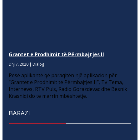
Grantet e Prodhimit të Përmbajtjes II
Dhj 7, 2020
|
Dialog
Pesë aplikantë që paraqitën një aplikacion për
“Grantet e Prodhimit të Përmbajtjes II”, Tv Tema,
Internews, RTV Puls, Radio Gorazdevac dhe Besnik
Krasniqi do të marrin mbështetje.
BARAZI