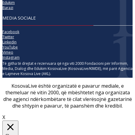
Edukim
Barazi
MEDIA SOCIALE
Facebook
Twitter
Linkedin
YouTube
Vimeo
Instagram
Të gjitha të drejtat e rezervuara që nga viti 2000 Fondacioni për Informim,
Media, Dialog dhe Edukim KosovaLive (KosovaLive/KIMDE), më parë Agjencia
e Lajmeve Kosova Live (AKL).
KosovaLive është organizatë e pavarur mediale, e
themeluar në vitin 2000, që mbështetet nga organizata
dhe agjenci ndërkombëtare të cilat vlerësojnë gazetarinë
dhe shtypin e pavarur, të paanshëm dhe kredibil.
X