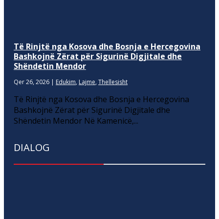
Të Rinjtë nga Kosova dhe Bosnja e Hercegovina
Bashkojnë Zërat për Sigurinë Digjitale dhe
Shëndetin Mendor
Qer 26, 2026
|
Edukim
,
Lajme
,
Thellesisht
Të Rinjtë nga Kosova dhe Bosnja e Hercegovina
Bashkojnë Zërat për Sigurinë Digjitale dhe
Shëndetin Mendor Në Kamenicë,...
DIALOG