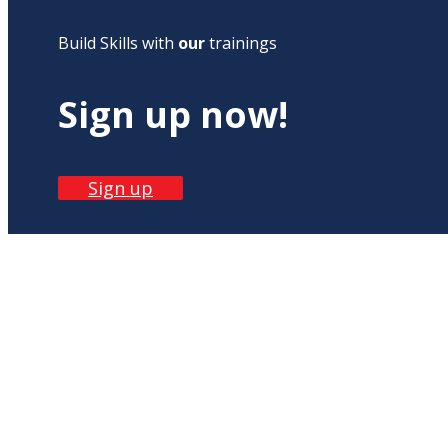
Build Skills with
our
trainings
Sign up now!
Sign up