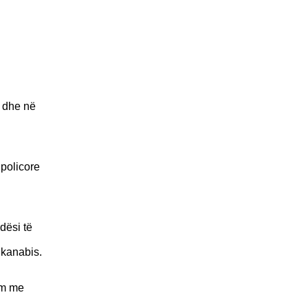
e dhe në
 policore
dësi të
 kanabis.
nim me