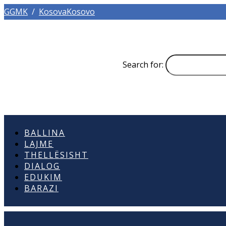
GGMK
/
KosovaKosovo
Search for:
BALLINA
LAJME
THELLËSISHT
DIALOG
EDUKIM
BARAZI