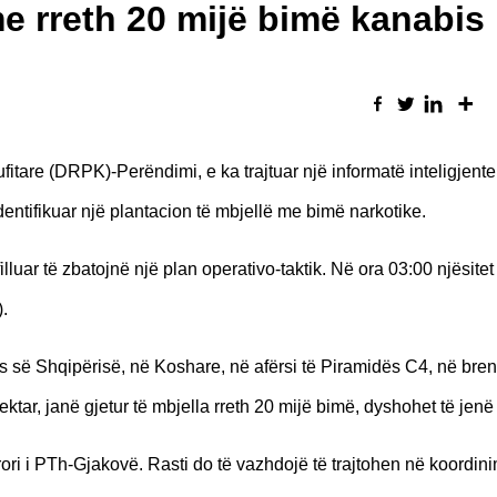
me rreth 20 mijë bimë kanabis
fitare (DRPK)-Perëndimi, e ka trajtuar një informatë inteligjent
dentifikuar një plantacion të mbjellë me bimë narkotike.
uar të zbatojnë një plan operativo-taktik. Në ora 03:00 njësitet
.
së Shqipërisë, në Koshare, në afërsi të Piramidës C4, në bren
hektar, janë gjetur të mbjella rreth 20 mijë bimë, dyshohet të jenë
kurori i PTh-Gjakovë. Rasti do të vazhdojë të trajtohen në koordi