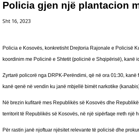
Policia gjen një plantacion 
Sht 16, 2023
Policia e Kosovës, konkretisht Drejtoria Rajonale e Policisë Ku
koordinim me Policinë e Shtetit (policinë e Shqipërisë), kanë i
Zyrtarë policorë nga DRPK-Perëndimi, që në ora 01:30, kanë fill
kanë qenë në vendin ku janë mbjellë bimët narkotike (kanabis)
Në brezin kufitarë mes Republikës së Kosovës dhe Republikës 
territorit të Republikës së Kosovës, në një sipërfaqe rreth një 
Për rastin janë njoftuar njësitet relevante të policisë dhe pro