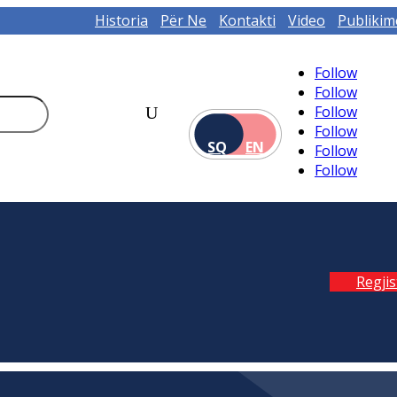
Historia
Për Ne
Kontakti
Video
Publikim
Follow
Follow
Follow
Follow
SQ
EN
Follow
Follow
Regji