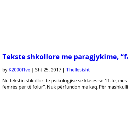
Tekste shkollore me paragjykime, “f
by
K2000l1ve
|
Sht 25, 2017
|
Thellesisht
Në tekstin shkollor të psikologjisë së klasës së 11-të, mes 
femrës për të folur”. Nuk përfundon me kaq. Për mashkullin,