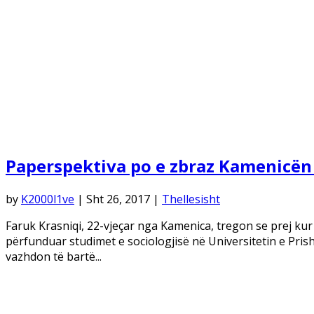
Paperspektiva po e zbraz Kamenicën 
by
K2000l1ve
|
Sht 26, 2017
|
Thellesisht
Faruk Krasniqi, 22-vjeçar nga Kamenica, tregon se prej kur i
përfunduar studimet e sociologjisë në Universitetin e Pris
vazhdon të bartë...