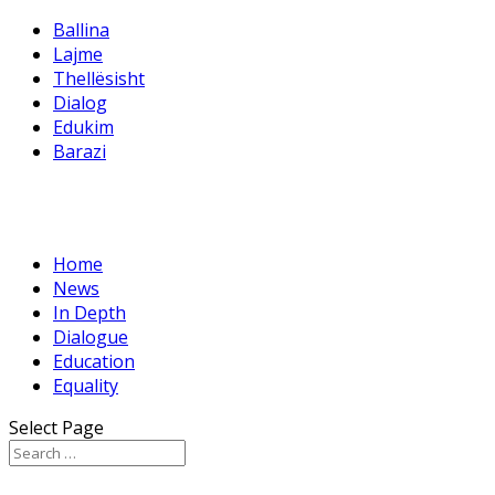
Ballina
Lajme
Thellësisht
Dialog
Edukim
Barazi
Home
News
In Depth
Dialogue
Education
Equality
Select Page