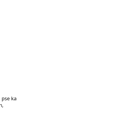
e pse ka
n,