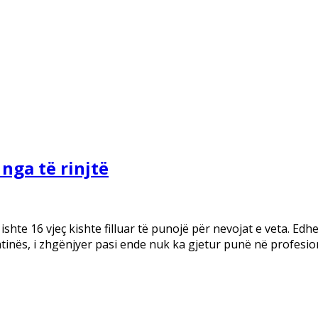
nga të rinjtë
shte 16 vjeç kishte filluar të punojë për nevojat e veta. Edh
htinës, i zhgënjyer pasi ende nuk ka gjetur punë në profesio