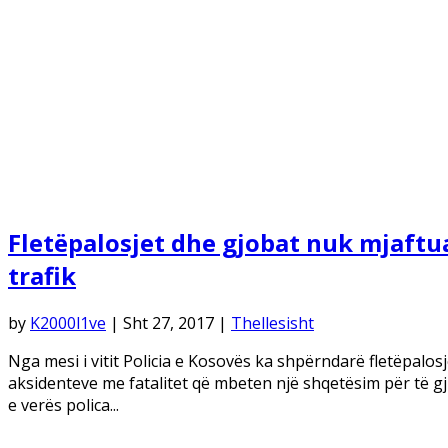
Fletëpalosjet dhe gjobat nuk mjaftua
trafik
by
K2000l1ve
|
Sht 27, 2017
|
Thellesisht
Nga mesi i vitit Policia e Kosovës ka shpërndarë fletëpal
aksidenteve me fatalitet që mbeten një shqetësim për të gj
e verës polica...