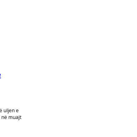
ë
ë uljen e
: në muajt