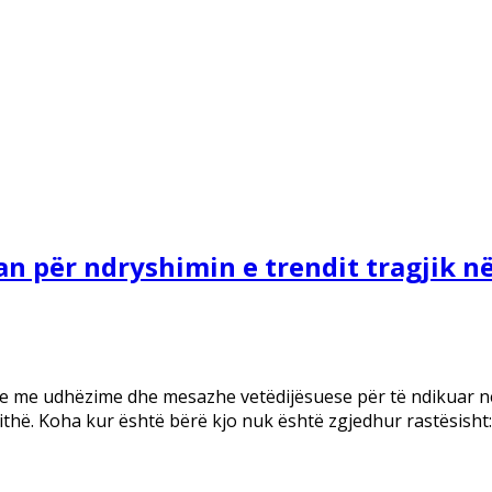
n për ndryshimin e trendit tragjik n
osje me udhëzime dhe mesazhe vetëdijësuese për të ndikuar n
ithë. Koha kur është bërë kjo nuk është zgjedhur rastësisht