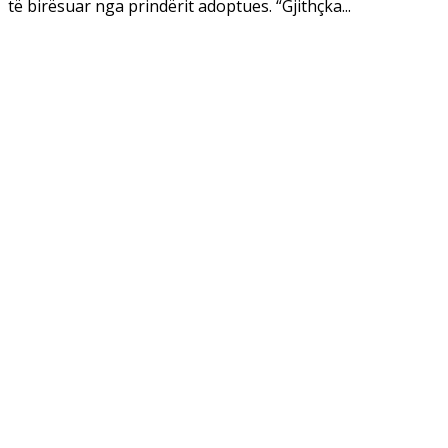
të birësuar nga prindërit adoptues. “Gjithçka...