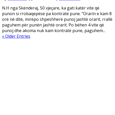
N.H nga Skënderaj, 50 vjeçare, ka gati katër vite që
punon si rrobaqepëse pa kontratë pune. “Orarin e kam 8
orë në ditë, mirëpo shpeshherë punoj jashtë orarit, rrallë
paguhem për punën jashtë orarit. Po bëhen 4 vite që
punoj dhe akoma nuk kam kontratë pune, paguhem...
« Older Entries
Arkiva
Qershor 2026
Maj 2026
Prill 2024
Mars 2024
Shkurt 2024
Janar 2024
Dhjetor 2023
Nëntor 2023
Tetor 2023
Shtator 2023
Gusht 2023