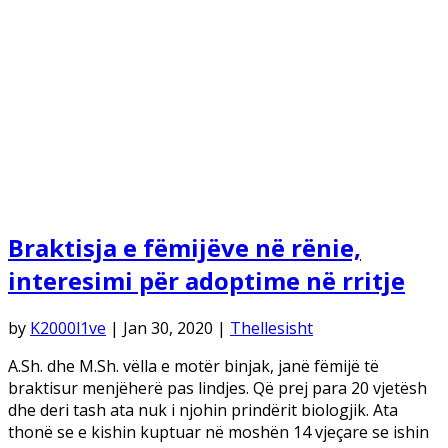
Braktisja e fëmijëve në rënie,
interesimi për adoptime në rritje
by
K2000l1ve
|
Jan 30, 2020
|
Thellesisht
A.Sh. dhe M.Sh. vëlla e motër binjak, janë fëmijë të
braktisur menjëherë pas lindjes. Që prej para 20 vjetësh
dhe deri tash ata nuk i njohin prindërit biologjik. Ata
thonë se e kishin kuptuar në moshën 14 vjeçare se ishin