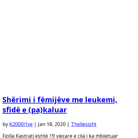
Shërimi i fëmijëve me leukemi,
sfidë e (pa)kaluar
by
K2000l1ve
|
Jan 18, 2020
|
Thellesisht
Fjolla Kastrati është 19 vjeçare e cila i ka mbijetuar