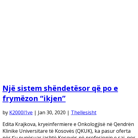
Një sistem shëndetësor që po e
frymëzon “ikjen”
by
K2000l1ve
|
Jan 30, 2020
|
Thellesisht
Edita Krajkova, kryeinfermiere e Onkologjisë në Qendrën
Klinike Universitare të Kosovës (QKUK), ka pasur oferta
për t’u punësuar jashtë Kosovës në profesionin e saj, por