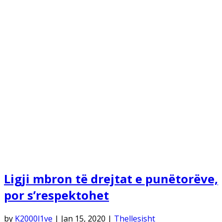
Ligji mbron të drejtat e punëtorëve,
por s’respektohet
by
K2000l1ve
|
Jan 15, 2020
|
Thellesisht