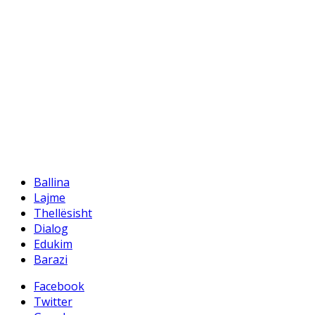
Edukim
Lajme
Thellesisht
Uncategorized
Të tjera
Hyni
Prurje zërash
Prurje për komentet
WordPress.org
Ballina
Lajme
Thellësisht
Dialog
Edukim
Barazi
Facebook
Twitter