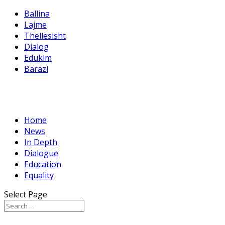
Ballina
Lajme
Thellësisht
Dialog
Edukim
Barazi
Home
News
In Depth
Dialogue
Education
Equality
Select Page