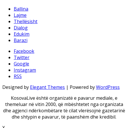
Ballina
Lajme
Thellësisht
Dialog
Edukim
Barazi
Facebook
Twitter
Google
Instagram
RSS
Designed by
Elegant Themes
| Powered by
WordPress
KosovaLive është organizatë e pavarur mediale, e
themeluar në vitin 2000, që mbështetet nga organizata
dhe agjenci ndërkombëtare të cilat vlerësojnë gazetarinë
dhe shtypin e pavarur, të paanshëm dhe kredibil.
X