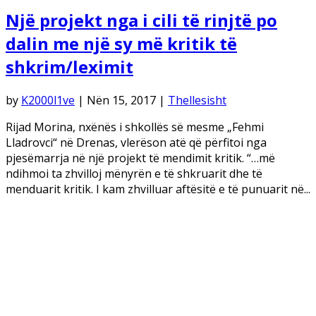
Një projekt nga i cili të rinjtë po
dalin me një sy më kritik të
shkrim/leximit
by
K2000l1ve
|
Nën 15, 2017
|
Thellesisht
Rijad Morina, nxënës i shkollës së mesme „Fehmi
Lladrovci“ në Drenas, vlerëson atë që përfitoi nga
pjesëmarrja në një projekt të mendimit kritik. “…më
ndihmoi ta zhvilloj mënyrën e të shkruarit dhe të
menduarit kritik. I kam zhvilluar aftësitë e të punuarit në...