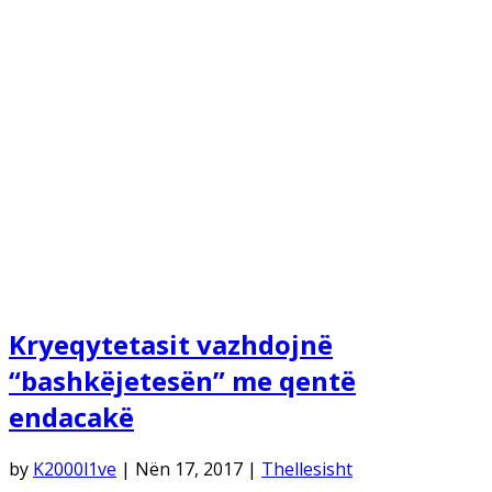
Kryeqytetasit vazhdojnë
“bashkëjetesën” me qentë
endacakë
by
K2000l1ve
|
Nën 17, 2017
|
Thellesisht