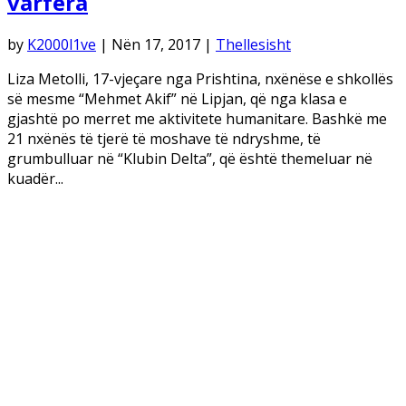
varfëra
by
K2000l1ve
|
Nën 17, 2017
|
Thellesisht
Liza Metolli, 17-vjeçare nga Prishtina, nxënëse e shkollës
së mesme “Mehmet Akif” në Lipjan, që nga klasa e
gjashtë po merret me aktivitete humanitare. Bashkë me
21 nxënës të tjerë të moshave të ndryshme, të
grumbulluar në “Klubin Delta”, që është themeluar në
kuadër...