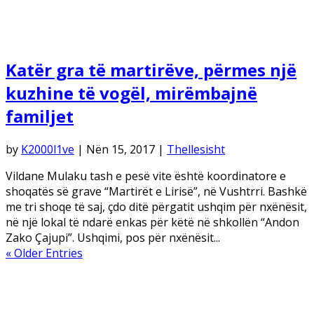
Katër gra të martirëve, përmes një
kuzhine të vogël, mirëmbajnë
familjet
by
K2000l1ve
|
Nën 15, 2017
|
Thellesisht
Vildane Mulaku tash e pesë vite është koordinatore e
shoqatës së grave “Martirët e Lirisë”, në Vushtrri. Bashkë
me tri shoqe të saj, çdo ditë përgatit ushqim për nxënësit,
në një lokal të ndarë enkas për këtë në shkollën “Andon
Zako Çajupi”. Ushqimi, pos për nxënësit...
« Older Entries
Arkiva
Qershor 2026