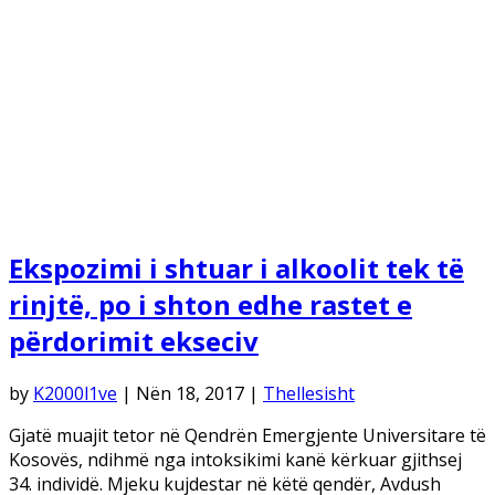
Ekspozimi i shtuar i alkoolit tek të
rinjtë, po i shton edhe rastet e
përdorimit ekseciv
by
K2000l1ve
|
Nën 18, 2017
|
Thellesisht
Gjatë muajit tetor në Qendrën Emergjente Universitare të
Kosovës, ndihmë nga intoksikimi kanë kërkuar gjithsej
34. individë. Mjeku kujdestar në këtë qendër, Avdush