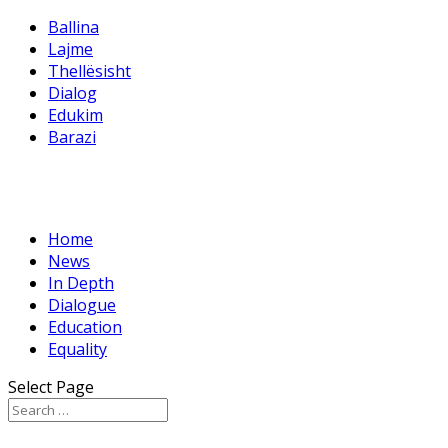
Ballina
Lajme
Thellësisht
Dialog
Edukim
Barazi
Home
News
In Depth
Dialogue
Education
Equality
Select Page